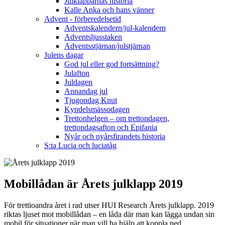
Julklapparnas historia
Kalle Anka och hans vänner
Advent - förberedelsetid
Adventskalendern/jul-kalendern
Adventsljusstaken
Adventsstjärnan/julstjärnan
Julens dagar
God jul eller god fortsättning?
Julafton
Juldagen
Annandag jul
Tjugondag Knut
Kyndelsmässodagen
Trettonhelgen – om trettondagen,
trettondagsafton och Epifania
Nyår och nyårsfirandets historia
S:ta Lucia och luciatåg
Mobillådan är Årets julklapp 2019
För trettioandra året i rad utser HUI Research Årets julklapp. 2019
riktas ljuset mot mobillådan – en låda där man kan lägga undan sin
mobil för situationer när man vill ha hjälp att koppla ned.