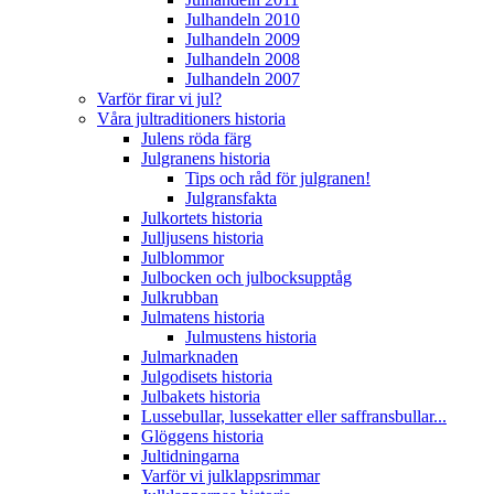
Julhandeln 2010
Julhandeln 2009
Julhandeln 2008
Julhandeln 2007
Varför firar vi jul?
Våra jultraditioners historia
Julens röda färg
Julgranens historia
Tips och råd för julgranen!
Julgransfakta
Julkortets historia
Julljusens historia
Julblommor
Julbocken och julbocksupptåg
Julkrubban
Julmatens historia
Julmustens historia
Julmarknaden
Julgodisets historia
Julbakets historia
Lussebullar, lussekatter eller saffransbullar...
Glöggens historia
Jultidningarna
Varför vi julklappsrimmar