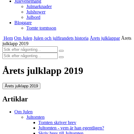
Julevenemang
Julmarknader
Julshower
Julbord
Bloggare
Tomte tomtsson
Hem
Om Julen
Julen och julfirandets historia
Årets julklappar
Årets
julklapp 2019
Årets julklapp 2019
Årets julklapp 2019
Artiklar
Om Julen
Jultomten
Tomten skriver brev
Jultomten - vem är han egentligen?
Skriv brev till Jultomten