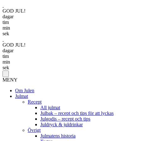
GOD JUL!
dagar
tim
min
sek
GOD JUL!
dagar
tim
min
sek
MENY
Om Julen
Julmat
Recept
All julmat
Julbak – recept och tips för att lyckas
Julgodis – recept och tips
Juldryck & juldrinkar
Övrigt
Julmatens historia