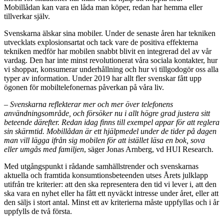
Mobillådan kan vara en låda man köper, redan har hemma eller
tillverkar själv.
Svenskarna älskar sina mobiler. Under de senaste åren har tekniken
utvecklats explosionsartat och tack vare de positiva effekterna
tekniken medför har mobilen snabbt blivit en integrerad del av vår
vardag. Den har inte minst revolutionerat våra sociala kontakter, hur
vi shoppar, konsumerar underhållning och hur vi tillgodogör oss alla
typer av information. Under 2019 har allt fler svenskar fått upp
ögonen för mobiltelefonernas påverkan på våra liv.
– Svenskarna reflekterar mer och mer över telefonens
användningsområde, och försöker nu i allt högre grad justera sitt
beteende därefter. Redan idag finns till exempel appar för att reglera
sin skärmtid. Mobillådan är ett hjälpmedel under de tider på dagen
man vill lägga ifrån sig mobilen för att istället läsa en bok, sova
eller umgås med familjen
, säger Jonas Arnberg, vd HUI Research.
Med utgångspunkt i rådande samhällstrender och svenskarnas
aktuella och framtida konsumtionsbeteenden utses Årets julklapp
utifrån tre kriterier: att den ska representera den tid vi lever i, att den
ska vara en nyhet eller ha fått ett nyväckt intresse under året, eller att
den säljs i stort antal. Minst ett av kriterierna måste uppfyllas och i år
uppfylls de två första.