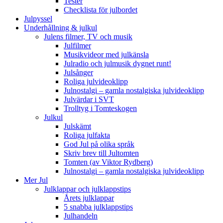
Tester
Checklista för julbordet
Julpyssel
Underhållning & julkul
Julens filmer, TV och musik
Julfilmer
Musikvideor med julkänsla
Julradio och julmusik dygnet runt!
Julsånger
Roliga julvideoklipp
Julnostalgi – gamla nostalgiska julvideoklipp
Julvärdar i SVT
Trolltyg i Tomteskogen
Julkul
Julskämt
Roliga julfakta
God Jul på olika språk
Skriv brev till Jultomten
Tomten (av Viktor Rydberg)
Julnostalgi – gamla nostalgiska julvideoklipp
Mer Jul
Julklappar och julklappstips
Årets julklappar
5 snabba julklappstips
Julhandeln