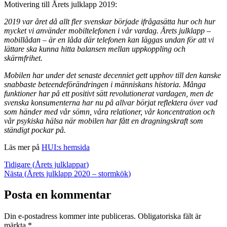
Motivering till Årets julklapp 2019:
2019 var året då allt fler svenskar började ifrågasätta hur och hur
mycket vi använder mobiltelefonen i vår vardag. Årets julklapp –
mobillådan – är en låda där telefonen kan läggas undan för att vi
lättare ska kunna hitta balansen mellan uppkoppling och
skärmfrihet.
Mobilen har under det senaste decenniet gett upphov till den kanske
snabbaste beteendeförändringen i människans historia. Många
funktioner har på ett positivt sätt revolutionerat vardagen, men de
svenska konsumenterna har nu på allvar börjat reflektera över vad
som händer med vår sömn, våra relationer, vår koncentration och
vår psykiska hälsa när mobilen har fått en dragningskraft som
ständigt pockar på.
Läs mer på
HUI:s hemsida
Tidigare (
Årets julklappar
)
Nästa (
Årets julklapp 2020 – stormkök
)
Posta en kommentar
Din e-postadress kommer inte publiceras.
Obligatoriska fält är
märkta
*