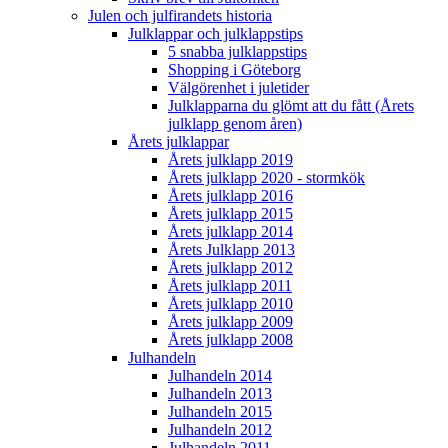
Julen och julfirandets historia
Julklappar och julklappstips
5 snabba julklappstips
Shopping i Göteborg
Välgörenhet i juletider
Julklapparna du glömt att du fått (Årets
julklapp genom åren)
Årets julklappar
Årets julklapp 2019
Årets julklapp 2020 - stormkök
Årets julklapp 2016
Årets julklapp 2015
Årets julklapp 2014
Årets Julklapp 2013
Årets julklapp 2012
Årets julklapp 2011
Årets julklapp 2010
Årets julklapp 2009
Årets julklapp 2008
Julhandeln
Julhandeln 2014
Julhandeln 2013
Julhandeln 2015
Julhandeln 2012
Julhandeln 2011