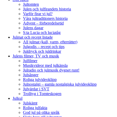
Jultomten
Julen och julfirandets historia
Varför firar vi jul?
Våra jultraditioners historia
Advent – förberedelsetid
Julens dagar
S:ta Lucia och luciatåg
Julmat och recept listade
All julmat (kall, varm, efterrätter)
Julgodis – recept och tips
Juldryck och juldrinkar
Julens filmer, TV och musik
Julfilmer
Musikvideor med julkänsla
Julradio och julmusik dygnet runt!
Julsånger
Roliga julvideoklipp
Julnostalgi – gamla nostalgiska julvideoklipp
Julvärdar i SVT
Trolltyg i Tomteskogen
Julkul
Julskämt
Roliga julfakta
God jul på olika språk