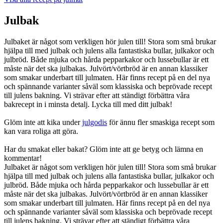
Julbak
Julbaket är något som verkligen hör julen till! Stora som små brukar
hjälpa till med julbak och julens alla fantastiska bullar, julkakor och
julbröd. Både mjuka och hårda pepparkakor och lussebullar är ett
måste när det ska julbakas. Julvört/vörtbröd är en annan klassiker
som smakar underbart till julmaten. Här finns recept på en del nya
och spännande varianter såväl som klassiska och beprövade recept
till julens bakning. Vi strävar efter att ständigt förbättra våra
bakrecept in i minsta detalj. Lycka till med ditt julbak!
Glöm inte att kika under
julgodis
för ännu fler smaskiga recept som
kan vara roliga att göra.
Har du smakat eller bakat? Glöm inte att ge betyg och lämna en
kommentar!
Julbaket är något som verkligen hör julen till! Stora som små brukar
hjälpa till med julbak och julens alla fantastiska bullar, julkakor och
julbröd. Både mjuka och hårda pepparkakor och lussebullar är ett
måste när det ska julbakas. Julvört/vörtbröd är en annan klassiker
som smakar underbart till julmaten. Här finns recept på en del nya
och spännande varianter såväl som klassiska och beprövade recept
till julens bakning. Vi strävar efter att ständigt förbättra våra