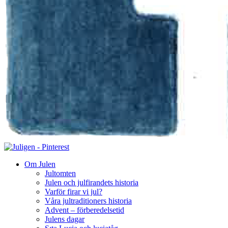
Om Julen
Jultomten
Julen och julfirandets historia
Varför firar vi jul?
Våra jultraditioners historia
Advent – förberedelsetid
Julens dagar