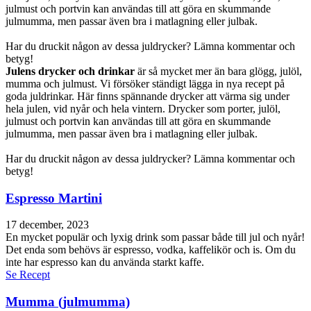
julmust och portvin kan användas till att göra en skummande
julmumma, men passar även bra i matlagning eller julbak.
Har du druckit någon av dessa juldrycker? Lämna kommentar och
betyg!
Julens drycker och drinkar
är så mycket mer än bara glögg, julöl,
mumma och julmust. Vi försöker ständigt lägga in nya recept på
goda juldrinkar. Här finns spännande drycker att värma sig under
hela julen, vid nyår och hela vintern. Drycker som porter, julöl,
julmust och portvin kan användas till att göra en skummande
julmumma, men passar även bra i matlagning eller julbak.
Har du druckit någon av dessa juldrycker? Lämna kommentar och
betyg!
Espresso Martini
17 december, 2023
En mycket populär och lyxig drink som passar både till jul och nyår!
Det enda som behövs är espresso, vodka, kaffelikör och is. Om du
inte har espresso kan du använda starkt kaffe.
Se Recept
Mumma (julmumma)