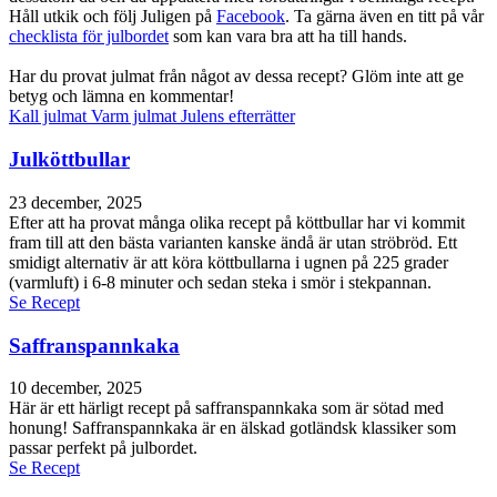
Håll utkik och följ Juligen på
Facebook
. Ta gärna även en titt på vår
checklista för julbordet
som kan vara bra att ha till hands.
Har du provat julmat från något av dessa recept? Glöm inte att ge
betyg och lämna en kommentar!
Kall julmat
Varm julmat
Julens efterrätter
Julköttbullar
23 december, 2025
Efter att ha provat många olika recept på köttbullar har vi kommit
fram till att den bästa varianten kanske ändå är utan ströbröd. Ett
smidigt alternativ är att köra köttbullarna i ugnen på 225 grader
(varmluft) i 6-8 minuter och sedan steka i smör i stekpannan.
Se Recept
Saffranspannkaka
10 december, 2025
Här är ett härligt recept på saffranspannkaka som är sötad med
honung! Saffranspannkaka är en älskad gotländsk klassiker som
passar perfekt på julbordet.
Se Recept