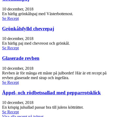
10 december, 2018
En härlig grönkålspaj med Västerbottenost.
Se Recept
Grönkålsfylld chevrepaj
10 december, 2018
En härlig paj med chevreost och grönkål.
Se Recept
Glaserade revben
10 december, 2018
Revben är för många ett måste på julbordet! Här är ett recept på
revben glaserade med sirap och ingefära.
Se Recept
Äppel- och rödbetssallad med pepparrotsklick
10 december, 2018
En krispig julsallad passar bra till julens kötträtter.
Se Recept
Visa alla recept på julmat