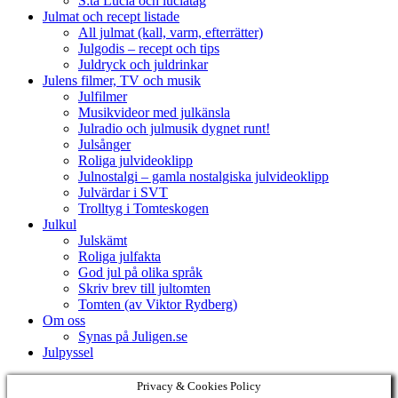
S:ta Lucia och luciatåg
Julmat och recept listade
All julmat (kall, varm, efterrätter)
Julgodis – recept och tips
Juldryck och juldrinkar
Julens filmer, TV och musik
Julfilmer
Musikvideor med julkänsla
Julradio och julmusik dygnet runt!
Julsånger
Roliga julvideoklipp
Julnostalgi – gamla nostalgiska julvideoklipp
Julvärdar i SVT
Trolltyg i Tomteskogen
Julkul
Julskämt
Roliga julfakta
God jul på olika språk
Skriv brev till jultomten
Tomten (av Viktor Rydberg)
Om oss
Synas på Juligen.se
Julpyssel
Privacy & Cookies Policy