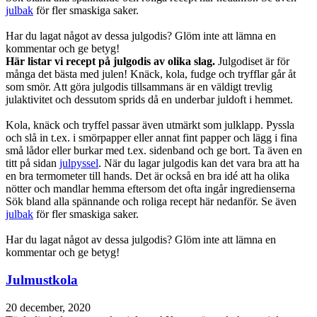
julbak
för fler smaskiga saker.
Har du lagat något av dessa julgodis? Glöm inte att lämna en
kommentar och ge betyg!
Här listar vi recept på julgodis av olika slag.
Julgodiset är för
många det bästa med julen! Knäck, kola, fudge och tryfflar går åt
som smör. Att göra julgodis tillsammans är en väldigt trevlig
julaktivitet och dessutom sprids då en underbar juldoft i hemmet.
Kola, knäck och tryffel passar även utmärkt som julklapp. Pyssla
och slå in t.ex. i smörpapper eller annat fint papper och lägg i fina
små lådor eller burkar med t.ex. sidenband och ge bort. Ta även en
titt på sidan
julpyssel
. När du lagar julgodis kan det vara bra att ha
en bra termometer till hands. Det är också en bra idé att ha olika
nötter och mandlar hemma eftersom det ofta ingår ingredienserna
Sök bland alla spännande och roliga recept här nedanför. Se även
julbak
för fler smaskiga saker.
Har du lagat något av dessa julgodis? Glöm inte att lämna en
kommentar och ge betyg!
Julmustkola
20 december, 2020