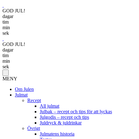
GOD JUL!
dagar
tim
min
sek
GOD JUL!
dagar
tim
min
sek
MENY
Om Julen
Julmat
Recept
All julmat
Julbak – recept och tips för att lyckas
Julgodis – recept och tips
Juldryck & juldrinkar
Övrigt
Julmatens historia