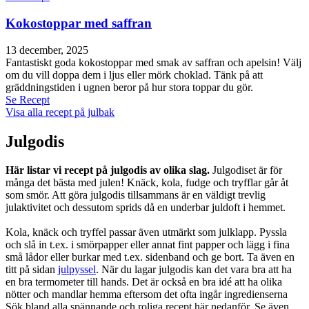
Kokostoppar med saffran
13 december, 2025
Fantastiskt goda kokostoppar med smak av saffran och apelsin! Välj
om du vill doppa dem i ljus eller mörk choklad. Tänk på att
gräddningstiden i ugnen beror på hur stora toppar du gör.
Se Recept
Visa alla recept på julbak
Julgodis
Här listar vi recept på julgodis av olika slag.
Julgodiset är för
många det bästa med julen! Knäck, kola, fudge och tryfflar går åt
som smör. Att göra julgodis tillsammans är en väldigt trevlig
julaktivitet och dessutom sprids då en underbar juldoft i hemmet.
Kola, knäck och tryffel passar även utmärkt som julklapp. Pyssla
och slå in t.ex. i smörpapper eller annat fint papper och lägg i fina
små lådor eller burkar med t.ex. sidenband och ge bort. Ta även en
titt på sidan
julpyssel
. När du lagar julgodis kan det vara bra att ha
en bra termometer till hands. Det är också en bra idé att ha olika
nötter och mandlar hemma eftersom det ofta ingår ingredienserna
Sök bland alla spännande och roliga recept här nedanför. Se även