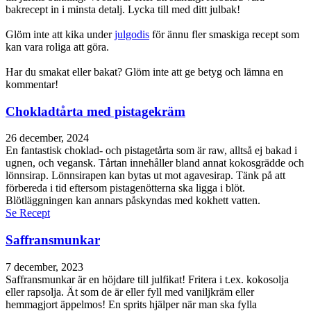
bakrecept in i minsta detalj. Lycka till med ditt julbak!
Glöm inte att kika under
julgodis
för ännu fler smaskiga recept som
kan vara roliga att göra.
Har du smakat eller bakat? Glöm inte att ge betyg och lämna en
kommentar!
Chokladtårta med pistagekräm
26 december, 2024
En fantastisk choklad- och pistagetårta som är raw, alltså ej bakad i
ugnen, och vegansk. Tårtan innehåller bland annat kokosgrädde och
lönnsirap. Lönnsirapen kan bytas ut mot agavesirap. Tänk på att
förbereda i tid eftersom pistagenötterna ska ligga i blöt.
Blötläggningen kan annars påskyndas med kokhett vatten.
Se Recept
Saffransmunkar
7 december, 2023
Saffransmunkar är en höjdare till julfikat! Fritera i t.ex. kokosolja
eller rapsolja. Ät som de är eller fyll med vaniljkräm eller
hemmagjort äppelmos! En sprits hjälper när man ska fylla