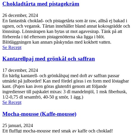
Chokladtårta med pistagekräm
26 december, 2024
En fantastisk choklad- och pistagetårta som är raw, alltså ej bakad i
ugnen, och vegansk. Tårtan innehåller bland annat kokosgrädde och
lönnsirap. Lönnsirapen kan bytas ut mot agavesirap. Tänk på att
förbereda i tid eftersom pistagenötterna ska ligga i blöt.
Blötläggningen kan annars påskyndas med kokhett vatten.
Se Recept
Kantarellpaj med grönkål och saffran
17 december, 2024
En härlig kantarell- och grönkålspaj med doft av saffran passar
utmärkt på julbordet! Kan med fördel göras i en form med löstagbar
kant. (Pajen kan även göras glutenfri genom att följande
ingredienser till pajskalet mixas: 3 dl mandelmjöl, 1 msk fiberhusk,
1/2-0,75 dl sesamfrö, 40-50 g smör, 1 ägg.)
Se Recept
Mocha-mousse (Kaffe-mousse)
25 januari, 2024
Ett fluffigt mocha-mousse med smak av kaffe och choklad!