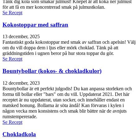
Tänk dig kola som smakar julmust! Knepet är att koka ner julmust
för att få en mer koncentrerad smak på julmustkolan.
Se Recept
Kokostoppar med saffran
13 december, 2025
Fantastiskt goda kokostoppar med smak av saffran och apelsin! Välj
om du vill doppa dem i ljus eller mörk choklad. Tänk på att
gräddningstiden i ugnen beror på hur stora toppar du gör.
Se Recept
Bountybollar (kokos- & chokladkulor)
12 december, 2023
Bountybollar är ett perfekt julgodis! Du kan anpassa storleken och
forma till bollar eller "bars" om du vill. Uppdaterat 2021. Det här
receptet är nu uppdaterat, utan socker, och innehåller endast en
matsked honung. Bollarna är söta ändå! Kan förvaras i kylen i
någon vecka men konsistens och smak blir bättre när de avnjuts
rumstempererade.
Se Recept
Chokladkola