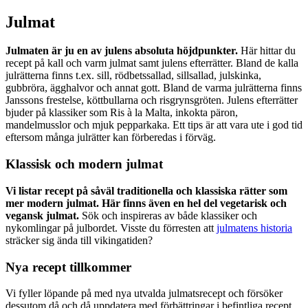
Julmat
Julmaten är ju en av julens absoluta höjdpunkter.
Här hittar du
recept på kall och varm julmat samt julens efterrätter. Bland de kalla
julrätterna finns t.ex. sill, rödbetssallad, sillsallad, julskinka,
gubbröra, ägghalvor och annat gott. Bland de varma julrätterna finns
Janssons frestelse, köttbullarna och risgrynsgröten. Julens efterrätter
bjuder på klassiker som Ris à la Malta, inkokta päron,
mandelmusslor och mjuk pepparkaka. Ett tips är att vara ute i god tid
eftersom många julrätter kan förberedas i förväg.
Klassisk och modern julmat
Vi listar recept på såväl traditionella och klassiska rätter som
mer modern julmat. Här finns även en hel del vegetarisk och
vegansk julmat.
Sök och inspireras av både klassiker och
nykomlingar på julbordet. Visste du förresten att
julmatens historia
sträcker sig ända till vikingatiden?
Nya recept tillkommer
Vi fyller löpande på med nya utvalda julmatsrecept och försöker
dessutom då och då uppdatera med förbättringar i befintliga recept.