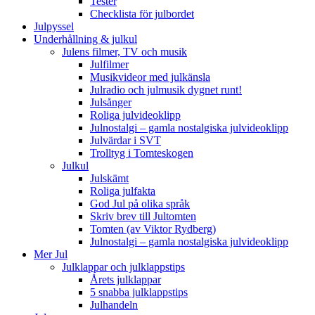
Tester
Checklista för julbordet
Julpyssel
Underhållning & julkul
Julens filmer, TV och musik
Julfilmer
Musikvideor med julkänsla
Julradio och julmusik dygnet runt!
Julsånger
Roliga julvideoklipp
Julnostalgi – gamla nostalgiska julvideoklipp
Julvärdar i SVT
Trolltyg i Tomteskogen
Julkul
Julskämt
Roliga julfakta
God Jul på olika språk
Skriv brev till Jultomten
Tomten (av Viktor Rydberg)
Julnostalgi – gamla nostalgiska julvideoklipp
Mer Jul
Julklappar och julklappstips
Årets julklappar
5 snabba julklappstips
Julhandeln