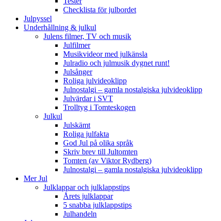
Tester
Checklista för julbordet
Julpyssel
Underhållning & julkul
Julens filmer, TV och musik
Julfilmer
Musikvideor med julkänsla
Julradio och julmusik dygnet runt!
Julsånger
Roliga julvideoklipp
Julnostalgi – gamla nostalgiska julvideoklipp
Julvärdar i SVT
Trolltyg i Tomteskogen
Julkul
Julskämt
Roliga julfakta
God Jul på olika språk
Skriv brev till Jultomten
Tomten (av Viktor Rydberg)
Julnostalgi – gamla nostalgiska julvideoklipp
Mer Jul
Julklappar och julklappstips
Årets julklappar
5 snabba julklappstips
Julhandeln