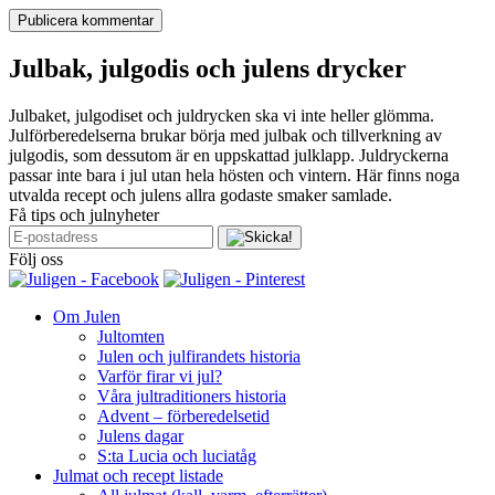
Publicera kommentar
Julbak, julgodis och julens drycker
Julbaket, julgodiset och juldrycken ska vi inte heller glömma.
Julförberedelserna brukar börja med julbak och tillverkning av
julgodis, som dessutom är en uppskattad julklapp. Juldryckerna
passar inte bara i jul utan hela hösten och vintern. Här finns noga
utvalda recept och julens allra godaste smaker samlade.
Få tips och julnyheter
Följ oss
Om Julen
Jultomten
Julen och julfirandets historia
Varför firar vi jul?
Våra jultraditioners historia
Advent – förberedelsetid
Julens dagar
S:ta Lucia och luciatåg
Julmat och recept listade