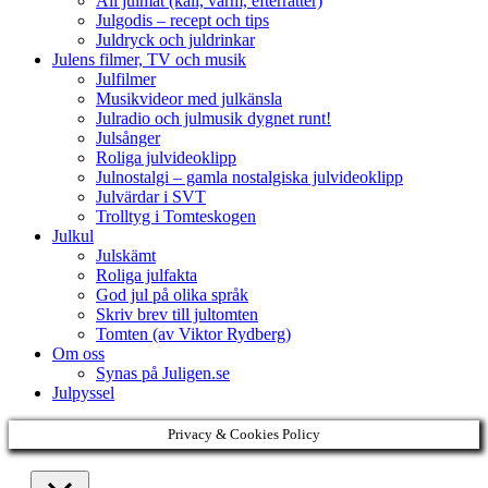
All julmat (kall, varm, efterrätter)
Julgodis – recept och tips
Juldryck och juldrinkar
Julens filmer, TV och musik
Julfilmer
Musikvideor med julkänsla
Julradio och julmusik dygnet runt!
Julsånger
Roliga julvideoklipp
Julnostalgi – gamla nostalgiska julvideoklipp
Julvärdar i SVT
Trolltyg i Tomteskogen
Julkul
Julskämt
Roliga julfakta
God jul på olika språk
Skriv brev till jultomten
Tomten (av Viktor Rydberg)
Om oss
Synas på Juligen.se
Julpyssel
Privacy & Cookies Policy