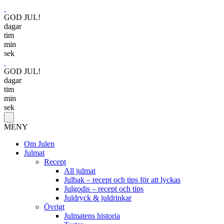
GOD JUL!
dagar
tim
min
sek
GOD JUL!
dagar
tim
min
sek
MENY
Om Julen
Julmat
Recept
All julmat
Julbak – recept och tips för att lyckas
Julgodis – recept och tips
Juldryck & juldrinkar
Övrigt
Julmatens historia