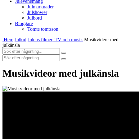
Julevenemang
Julmarknader
Julshower
Julbord
Bloggare
Tomte tomtsson
Hem
Julkul
Julens filmer, TV och musik
Musikvideor med
julkänsla
Musikvideor med julkänsla