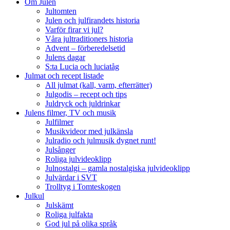
Om Julen
Jultomten
Julen och julfirandets historia
Varför firar vi jul?
Våra jultraditioners historia
Advent – förberedelsetid
Julens dagar
S:ta Lucia och luciatåg
Julmat och recept listade
All julmat (kall, varm, efterrätter)
Julgodis – recept och tips
Juldryck och juldrinkar
Julens filmer, TV och musik
Julfilmer
Musikvideor med julkänsla
Julradio och julmusik dygnet runt!
Julsånger
Roliga julvideoklipp
Julnostalgi – gamla nostalgiska julvideoklipp
Julvärdar i SVT
Trolltyg i Tomteskogen
Julkul
Julskämt
Roliga julfakta
God jul på olika språk