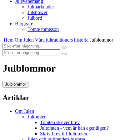
Julevenemang
Julmarknader
Julshower
Julbord
Bloggare
Tomte tomtsson
Hem
Om Julen
Våra jultraditioners historia
Julblommor
Julblommor
Julblommor
Artiklar
Om Julen
Jultomten
Tomten skriver brev
Jultomten - vem är han egentligen?
Skriv brev till Jultomten
Julen och julfirandets historia