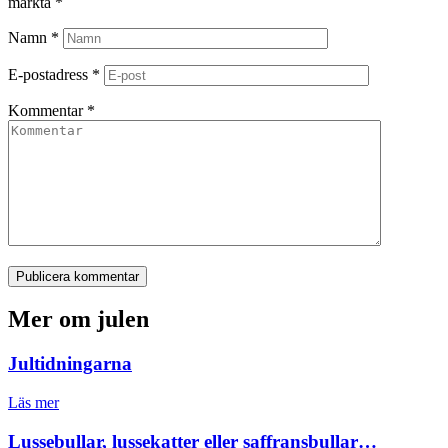
märkta
*
Namn
*
E-postadress
*
Kommentar
*
Publicera kommentar
Mer om julen
Jultidningarna
Läs mer
Lussebullar, lussekatter eller saffransbullar…