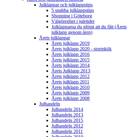
Julklappar och julklappstips
5 snabba julklappstips
Shopping i Göteborg
Välgörenhet i juletider
Julklapparna du glömt att du fått (Årets
julklapp genom åren)
Årets julklappar
Årets julklapp 2019
Årets julklapp 2020 - stormkök
Årets julklapp 2016
Årets julklapp 2015
Årets julklapp 2014
Årets Julklapp 2013
Årets julklapp 2012
Årets julklapp 2011
Årets julklapp 2010
Årets julklapp 2009
Årets julklapp 2008
Julhandeln
Julhandeln 2014
Julhandeln 2013
Julhandeln 2015
Julhandeln 2012
Julhandeln 2011
Julhandeln 2010