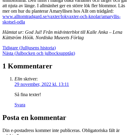
snittblomma. Den finns i många olika varianter och färger och går
att njuta av länge. I allmänhet ger en större lök fler blommor. Läs
mer om hur du planterar Amaryllisen hos Allt om trädgård:
www.alltomtradgard.se/vaxter/lokvaxter-och-knolar/amaryllis-
skotsel-odla
Hämtat ur: God Jul! Från midvinterblot till Kalle Anka – Lena
Kättström Höök. Nordiska Museets Förlag
Tidigare (
Julljusens historia
)
Nästa (
Julbocken och julbocksupptåg
)
1 Kommentarer
Elin
skriver:
29 november, 2022 kl. 13:11
Så fina texter!
Svara
Posta en kommentar
Din e-postadress kommer inte publiceras.
Obligatoriska fält är