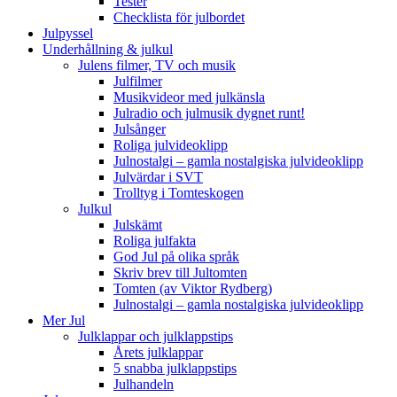
Tester
Checklista för julbordet
Julpyssel
Underhållning & julkul
Julens filmer, TV och musik
Julfilmer
Musikvideor med julkänsla
Julradio och julmusik dygnet runt!
Julsånger
Roliga julvideoklipp
Julnostalgi – gamla nostalgiska julvideoklipp
Julvärdar i SVT
Trolltyg i Tomteskogen
Julkul
Julskämt
Roliga julfakta
God Jul på olika språk
Skriv brev till Jultomten
Tomten (av Viktor Rydberg)
Julnostalgi – gamla nostalgiska julvideoklipp
Mer Jul
Julklappar och julklappstips
Årets julklappar
5 snabba julklappstips
Julhandeln