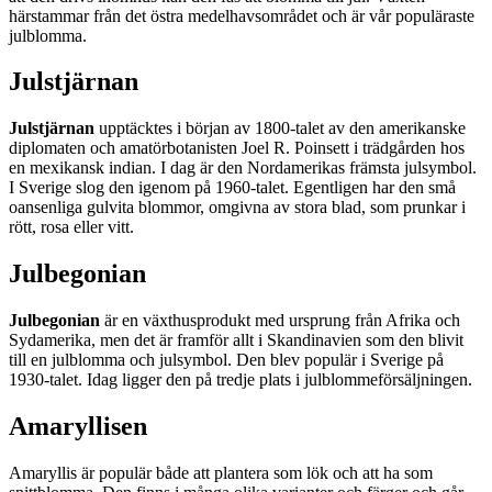
härstammar från det östra medelhavsområdet och är vår populäraste
julblomma.
Julstjärnan
Julstjärnan
upptäcktes i början av 1800-talet av den amerikanske
diplomaten och amatörbotanisten Joel R. Poinsett i trädgården hos
en mexikansk indian. I dag är den Nordamerikas främsta julsymbol.
I Sverige slog den igenom på 1960-talet. Egentligen har den små
oansenliga gulvita blommor, omgivna av stora blad, som prunkar i
rött, rosa eller vitt.
Julbegonian
Julbegonian
är en växthusprodukt med ursprung från Afrika och
Sydamerika, men det är framför allt i Skandinavien som den blivit
till en julblomma och julsymbol. Den blev populär i Sverige på
1930-talet. Idag ligger den på tredje plats i julblommeförsäljningen.
Amaryllisen
Amaryllis är populär både att plantera som lök och att ha som