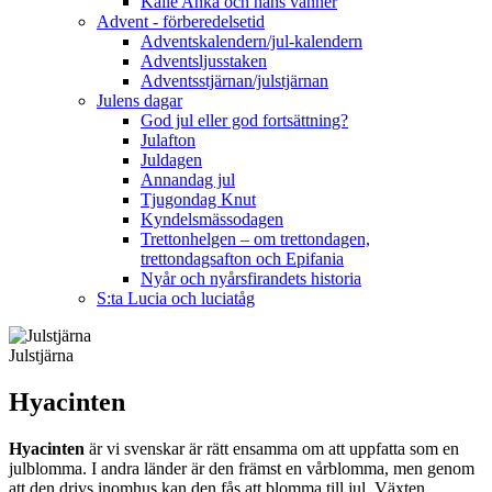
Kalle Anka och hans vänner
Advent - förberedelsetid
Adventskalendern/jul-kalendern
Adventsljusstaken
Adventsstjärnan/julstjärnan
Julens dagar
God jul eller god fortsättning?
Julafton
Juldagen
Annandag jul
Tjugondag Knut
Kyndelsmässodagen
Trettonhelgen – om trettondagen,
trettondagsafton och Epifania
Nyår och nyårsfirandets historia
S:ta Lucia och luciatåg
Julstjärna
Hyacinten
Hyacinten
är vi svenskar är rätt ensamma om att uppfatta som en
julblomma. I andra länder är den främst en vårblomma, men genom
att den drivs inomhus kan den fås att blomma till jul. Växten