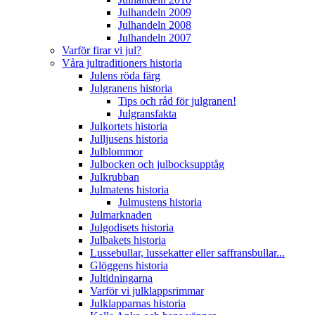
Julhandeln 2009
Julhandeln 2008
Julhandeln 2007
Varför firar vi jul?
Våra jultraditioners historia
Julens röda färg
Julgranens historia
Tips och råd för julgranen!
Julgransfakta
Julkortets historia
Julljusens historia
Julblommor
Julbocken och julbocksupptåg
Julkrubban
Julmatens historia
Julmustens historia
Julmarknaden
Julgodisets historia
Julbakets historia
Lussebullar, lussekatter eller saffransbullar...
Glöggens historia
Jultidningarna
Varför vi julklappsrimmar
Julklapparnas historia