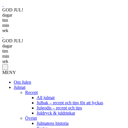
GOD JUL!
dagar
tim
min
sek
GOD JUL!
dagar
tim
min
sek
MENY
Om Julen
Julmat
Recept
All julmat
Julbak – recept och tips för att lyckas
Julgodis – recept och tips
Juldryck & juldrinkar
Övrigt
Julmatens historia