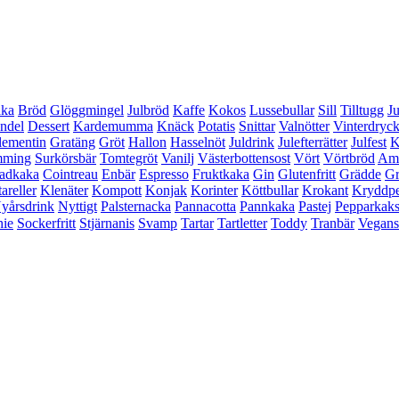
aka
Bröd
Glöggmingel
Julbröd
Kaffe
Kokos
Lussebullar
Sill
Tilltugg
Ju
ndel
Dessert
Kardemumma
Knäck
Potatis
Snittar
Valnötter
Vinterdryc
lementin
Gratäng
Gröt
Hallon
Hasselnöt
Juldrink
Julefterrätter
Julfest
K
mming
Surkörsbär
Tomtegröt
Vanilj
Västerbottensost
Vört
Vörtbröd
Ame
adkaka
Cointreau
Enbär
Espresso
Fruktkaka
Gin
Glutenfritt
Grädde
Gr
areller
Klenäter
Kompott
Konjak
Korinter
Köttbullar
Krokant
Kryddp
yårsdrink
Nyttigt
Palsternacka
Pannacotta
Pannkaka
Pastej
Pepparkak
ie
Sockerfritt
Stjärnanis
Svamp
Tartar
Tartletter
Toddy
Tranbär
Vegan