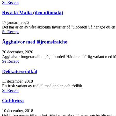
Se Recept
Ris à la Malta (den ultimata)
17 januari, 2026
Det här är en av våra absoluta favoriter på julbordet! Så här gör du en
Se Recept
Ägghalvor med löjromsfraiche
20 december, 2020
Ägghalvor fungerar alltid på julbordet! Här är en härlig variant med 
Se Recept
Delikatessrödkål
11 december, 2018
En frisk variant av rödkål med äpplen och rödlök.
Se Recept
Gubbröra
10 december, 2018
Gubbröra passar till mycket. Med en smaksatt crème fraiche blir gub