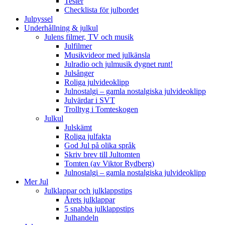
Tester
Checklista för julbordet
Julpyssel
Underhållning & julkul
Julens filmer, TV och musik
Julfilmer
Musikvideor med julkänsla
Julradio och julmusik dygnet runt!
Julsånger
Roliga julvideoklipp
Julnostalgi – gamla nostalgiska julvideoklipp
Julvärdar i SVT
Trolltyg i Tomteskogen
Julkul
Julskämt
Roliga julfakta
God Jul på olika språk
Skriv brev till Jultomten
Tomten (av Viktor Rydberg)
Julnostalgi – gamla nostalgiska julvideoklipp
Mer Jul
Julklappar och julklappstips
Årets julklappar
5 snabba julklappstips
Julhandeln