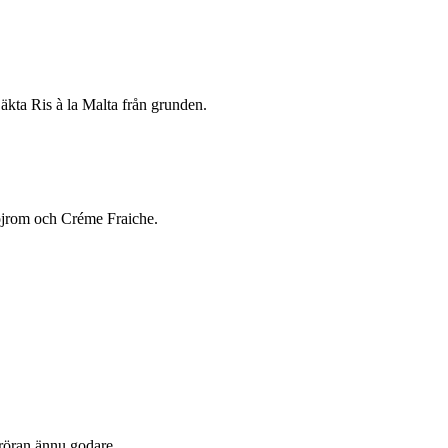
 äkta Ris à la Malta från grunden.
löjrom och Créme Fraiche.
bröran ännu godare.