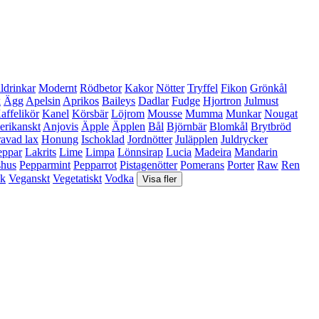
ldrinkar
Modernt
Rödbetor
Kakor
Nötter
Tryffel
Fikon
Grönkål
k
Ägg
Apelsin
Aprikos
Baileys
Dadlar
Fudge
Hjortron
Julmust
affelikör
Kanel
Körsbär
Löjrom
Mousse
Mumma
Munkar
Nougat
rikanskt
Anjovis
Äpple
Äpplen
Bål
Björnbär
Blomkål
Brytbröd
avad lax
Honung
Ischoklad
Jordnötter
Juläpplen
Juldrycker
eppar
Lakrits
Lime
Limpa
Lönnsirap
Lucia
Madeira
Mandarin
shus
Pepparmint
Pepparrot
Pistagenötter
Pomerans
Porter
Raw
Ren
sk
Veganskt
Vegetatiskt
Vodka
Visa fler