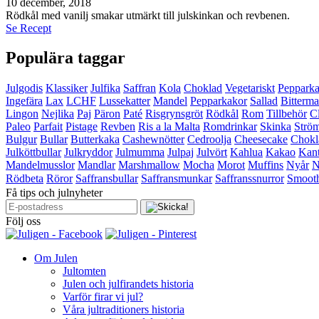
10 december, 2018
Rödkål med vanilj smakar utmärkt till julskinkan och revbenen.
Se Recept
Populära taggar
Julgodis
Klassiker
Julfika
Saffran
Kola
Choklad
Vegetariskt
Peppark
Ingefära
Lax
LCHF
Lussekatter
Mandel
Pepparkakor
Sallad
Bitterma
Lingon
Nejlika
Paj
Päron
Paté
Risgrynsgröt
Rödkål
Rom
Tillbehör
C
Paleo
Parfait
Pistage
Revben
Ris a la Malta
Romdrinkar
Skinka
Strö
Bulgur
Bullar
Butterkaka
Cashewnötter
Cedroolja
Cheesecake
Chokl
Julköttbullar
Julkryddor
Julmumma
Julpaj
Julvört
Kahlua
Kakao
Kant
Mandelmusslor
Mandlar
Marshmallow
Mocha
Morot
Muffins
Nyår
N
Rödbeta
Röror
Saffransbullar
Saffransmunkar
Saffranssnurror
Smooth
Få tips och julnyheter
Följ oss
Om Julen
Jultomten
Julen och julfirandets historia
Varför firar vi jul?
Våra jultraditioners historia