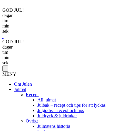
GOD JUL!
dagar
tim
min
sek
GOD JUL!
dagar
tim
min
sek
MENY
Om Julen
Julmat
Recept
All julmat
Julbak – recept och tips för att lyckas
Julgodis – recept och tips
Juldryck & juldrinkar
Övrigt
Julmatens historia