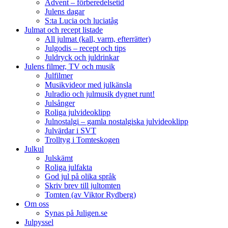
Advent – förberedelsetid
Julens dagar
S:ta Lucia och luciatåg
Julmat och recept listade
All julmat (kall, varm, efterrätter)
Julgodis – recept och tips
Juldryck och juldrinkar
Julens filmer, TV och musik
Julfilmer
Musikvideor med julkänsla
Julradio och julmusik dygnet runt!
Julsånger
Roliga julvideoklipp
Julnostalgi – gamla nostalgiska julvideoklipp
Julvärdar i SVT
Trolltyg i Tomteskogen
Julkul
Julskämt
Roliga julfakta
God jul på olika språk
Skriv brev till jultomten
Tomten (av Viktor Rydberg)
Om oss
Synas på Juligen.se
Julpyssel