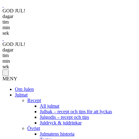
GOD JUL!
dagar
tim
min
sek
GOD JUL!
dagar
tim
min
sek
MENY
Om Julen
Julmat
Recept
All julmat
Julbak – recept och tips för att lyckas
Julgodis – recept och tips
Juldryck & juldrinkar
Övrigt
Julmatens historia