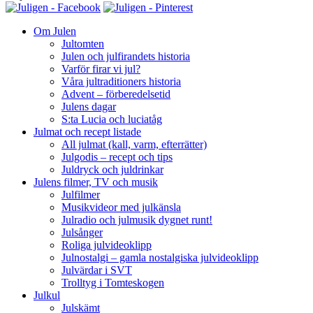
Om Julen
Jultomten
Julen och julfirandets historia
Varför firar vi jul?
Våra jultraditioners historia
Advent – förberedelsetid
Julens dagar
S:ta Lucia och luciatåg
Julmat och recept listade
All julmat (kall, varm, efterrätter)
Julgodis – recept och tips
Juldryck och juldrinkar
Julens filmer, TV och musik
Julfilmer
Musikvideor med julkänsla
Julradio och julmusik dygnet runt!
Julsånger
Roliga julvideoklipp
Julnostalgi – gamla nostalgiska julvideoklipp
Julvärdar i SVT
Trolltyg i Tomteskogen
Julkul
Julskämt