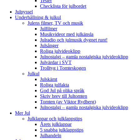
Tester
Checklista för julbordet
Julpyssel
Underhållning & julkul
Julens filmer, TV och musik
Julfilmer
Musikvideor med julkänsla
Julradio och julmusik dygnet runt!
Julsånger
Roliga julvideoklipp
Julnostalgi – gamla nostalgiska julvideoklipp
Julvärdar i SVT
Trolltyg i Tomteskogen
Julkul
Julskämt
Roliga julfakta
God Jul på olika språk
Skriv brev till Jultomten
Tomten (av Viktor Rydberg)
Julnostalgi – gamla nostalgiska julvideoklipp
Mer Jul
Julklappar och julklappstips
Årets julklappar
5 snabba julklappstips
Julhandeln