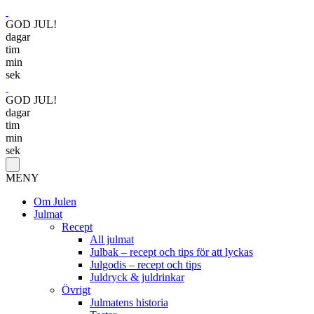
GOD JUL!
dagar
tim
min
sek
GOD JUL!
dagar
tim
min
sek
MENY
Om Julen
Julmat
Recept
All julmat
Julbak – recept och tips för att lyckas
Julgodis – recept och tips
Juldryck & juldrinkar
Övrigt
Julmatens historia