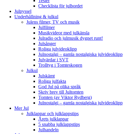
Tester
Checklista för julbordet
Julpyssel
Underhållning & julkul
Julens filmer, TV och musik
Julfilmer
Musikvideor med julkänsla
Julradio och julmusik dygnet runt!
Julsånger
Roliga julvideoklipp
Julnostalgi – gamla nostalgiska julvideoklipp
Julvärdar i SVT
Trolltyg i Tomteskogen
Julkul
Julskämt
Roliga julfakta
God Jul på olika språk
Skriv brev till Jultomten
Tomten (av Viktor Rydberg)
Julnostalgi – gamla nostalgiska julvideoklipp
Mer Jul
Julklappar och julklappstips
Årets julklappar
5 snabba julklappstips
Julhandeln