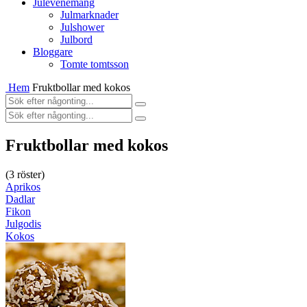
Julevenemang
Julmarknader
Julshower
Julbord
Bloggare
Tomte tomtsson
Hem
Fruktbollar med kokos
Fruktbollar med kokos
(
3
röster)
Aprikos
Dadlar
Fikon
Julgodis
Kokos