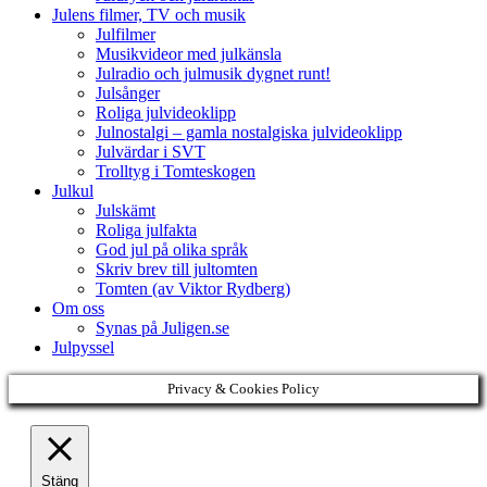
Julens filmer, TV och musik
Julfilmer
Musikvideor med julkänsla
Julradio och julmusik dygnet runt!
Julsånger
Roliga julvideoklipp
Julnostalgi – gamla nostalgiska julvideoklipp
Julvärdar i SVT
Trolltyg i Tomteskogen
Julkul
Julskämt
Roliga julfakta
God jul på olika språk
Skriv brev till jultomten
Tomten (av Viktor Rydberg)
Om oss
Synas på Juligen.se
Julpyssel
Privacy & Cookies Policy
Stäng