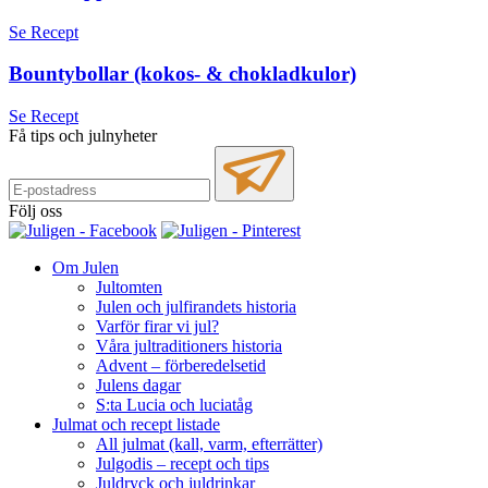
Se Recept
Bountybollar (kokos- & chokladkulor)
Se Recept
Få tips och julnyheter
Följ oss
Om Julen
Jultomten
Julen och julfirandets historia
Varför firar vi jul?
Våra jultraditioners historia
Advent – förberedelsetid
Julens dagar
S:ta Lucia och luciatåg
Julmat och recept listade
All julmat (kall, varm, efterrätter)
Julgodis – recept och tips
Juldryck och juldrinkar