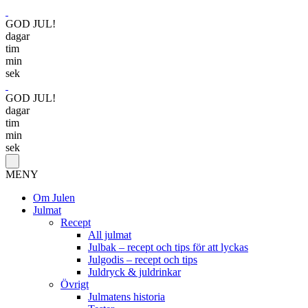
GOD JUL!
dagar
tim
min
sek
GOD JUL!
dagar
tim
min
sek
MENY
Om Julen
Julmat
Recept
All julmat
Julbak – recept och tips för att lyckas
Julgodis – recept och tips
Juldryck & juldrinkar
Övrigt
Julmatens historia