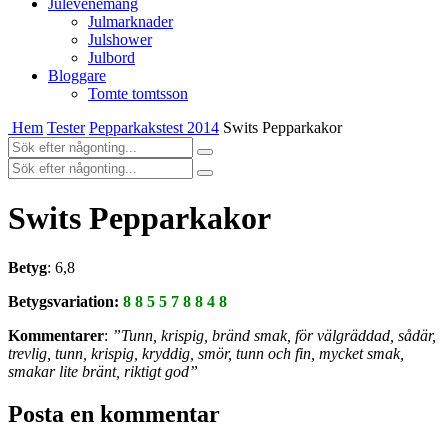
Julevenemang
Julmarknader
Julshower
Julbord
Bloggare
Tomte tomtsson
Hem
Tester
Pepparkakstest 2014
Swits Pepparkakor
Swits Pepparkakor
Betyg
: 6,8
Betygsvariation:
8 8 5 5 7 8 8 4 8
Kommentarer
:
”Tunn, krispig, bränd smak, för välgräddad, sådär,
trevlig, tunn, krispig, kryddig, smör, tunn och fin, mycket smak,
smakar lite bränt, riktigt god”
Posta en kommentar