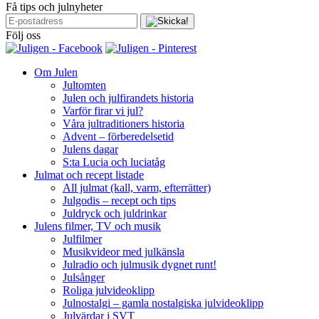
Få tips och julnyheter
Följ oss
Om Julen
Jultomten
Julen och julfirandets historia
Varför firar vi jul?
Våra jultraditioners historia
Advent – förberedelsetid
Julens dagar
S:ta Lucia och luciatåg
Julmat och recept listade
All julmat (kall, varm, efterrätter)
Julgodis – recept och tips
Juldryck och juldrinkar
Julens filmer, TV och musik
Julfilmer
Musikvideor med julkänsla
Julradio och julmusik dygnet runt!
Julsånger
Roliga julvideoklipp
Julnostalgi – gamla nostalgiska julvideoklipp
Julvärdar i SVT