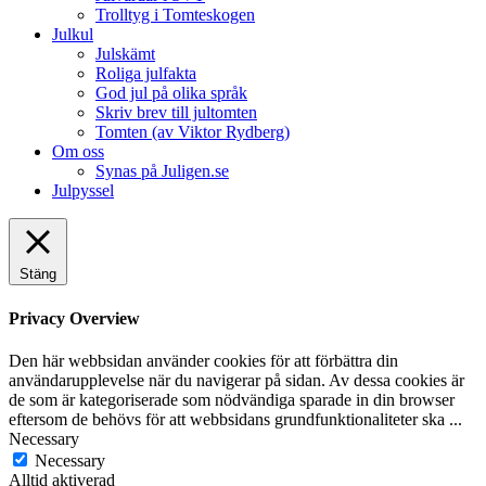
Trolltyg i Tomteskogen
Julkul
Julskämt
Roliga julfakta
God jul på olika språk
Skriv brev till jultomten
Tomten (av Viktor Rydberg)
Om oss
Synas på Juligen.se
Julpyssel
Stäng
Privacy Overview
Den här webbsidan använder cookies för att förbättra din
användarupplevelse när du navigerar på sidan. Av dessa cookies är
de som är kategoriserade som nödvändiga sparade in din browser
eftersom de behövs för att webbsidans grundfunktionaliteter ska
...
Necessary
Necessary
Alltid aktiverad