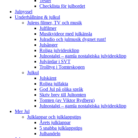
Tester
Checklista för julbordet
Julpyssel
Underhållning & julkul
Julens filmer, TV och musik
Julfilmer
Musikvideor med julkänsla
Julradio och julmusik dygnet runt!
Julsånger
Roliga julvideoklipp
Julnostalgi – gamla nostalgiska julvideoklipp
Julvärdar i SVT
Trolltyg i Tomteskogen
Julkul
Julskämt
Roliga julfakta
God Jul på olika språk
Skriv brev till Jultomten
Tomten (av Viktor Rydberg)
Julnostalgi – gamla nostalgiska julvideoklipp
Mer Jul
Julklappar och julklappstips
Årets julklappar
5 snabba julklappstips
Julhandeln