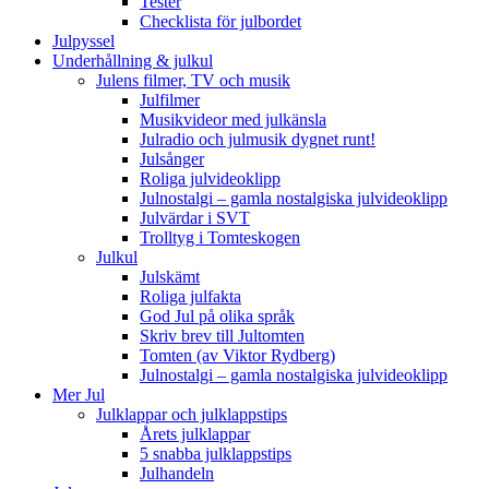
Tester
Checklista för julbordet
Julpyssel
Underhållning & julkul
Julens filmer, TV och musik
Julfilmer
Musikvideor med julkänsla
Julradio och julmusik dygnet runt!
Julsånger
Roliga julvideoklipp
Julnostalgi – gamla nostalgiska julvideoklipp
Julvärdar i SVT
Trolltyg i Tomteskogen
Julkul
Julskämt
Roliga julfakta
God Jul på olika språk
Skriv brev till Jultomten
Tomten (av Viktor Rydberg)
Julnostalgi – gamla nostalgiska julvideoklipp
Mer Jul
Julklappar och julklappstips
Årets julklappar
5 snabba julklappstips
Julhandeln