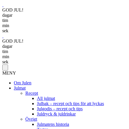
GOD JUL!
dagar
tim
min
sek
GOD JUL!
dagar
tim
min
sek
MENY
Om Julen
Julmat
Recept
All julmat
Julbak – recept och tips för att lyckas
Julgodis – recept och tips
Juldryck & juldrinkar
Övrigt
Julmatens historia