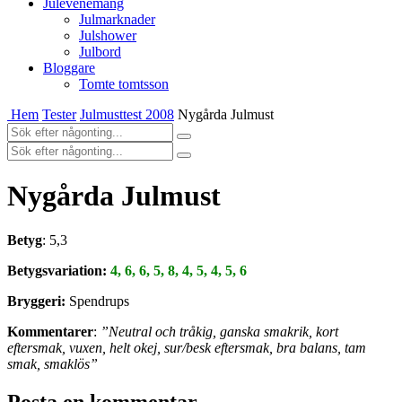
Julevenemang
Julmarknader
Julshower
Julbord
Bloggare
Tomte tomtsson
Hem
Tester
Julmusttest 2008
Nygårda Julmust
Nygårda Julmust
Betyg
: 5,3
Betygsvariation:
4, 6, 6, 5, 8, 4, 5, 4, 5, 6
Bryggeri:
Spendrups
Kommentarer
:
”Neutral och tråkig, ganska smakrik, kort
eftersmak, vuxen, helt okej, sur/besk eftersmak, bra balans, tam
smak, smaklös”
Posta en kommentar