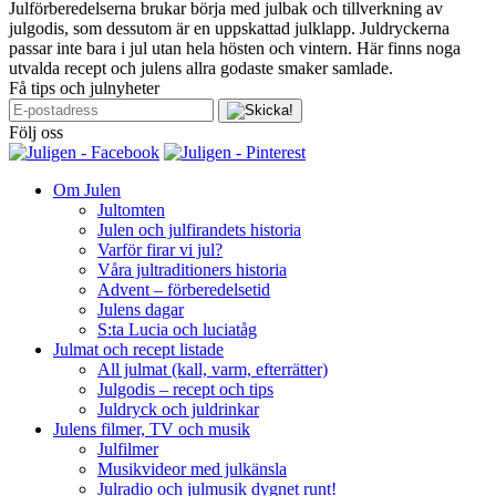
Julförberedelserna brukar börja med julbak och tillverkning av
julgodis, som dessutom är en uppskattad julklapp. Juldryckerna
passar inte bara i jul utan hela hösten och vintern. Här finns noga
utvalda recept och julens allra godaste smaker samlade.
Få tips och julnyheter
Följ oss
Om Julen
Jultomten
Julen och julfirandets historia
Varför firar vi jul?
Våra jultraditioners historia
Advent – förberedelsetid
Julens dagar
S:ta Lucia och luciatåg
Julmat och recept listade
All julmat (kall, varm, efterrätter)
Julgodis – recept och tips
Juldryck och juldrinkar
Julens filmer, TV och musik
Julfilmer
Musikvideor med julkänsla
Julradio och julmusik dygnet runt!