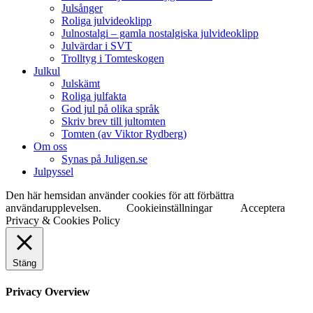
Julsånger
Roliga julvideoklipp
Julnostalgi – gamla nostalgiska julvideoklipp
Julvärdar i SVT
Trolltyg i Tomteskogen
Julkul
Julskämt
Roliga julfakta
God jul på olika språk
Skriv brev till jultomten
Tomten (av Viktor Rydberg)
Om oss
Synas på Juligen.se
Julpyssel
Den här hemsidan använder cookies för att förbättra
användarupplevelsen.
Cookieinställningar
Acceptera
Privacy & Cookies Policy
Stäng
Privacy Overview