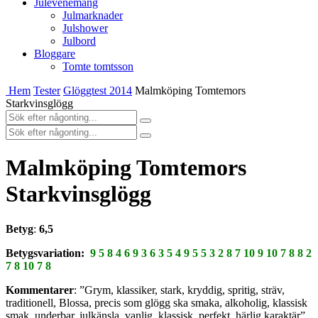
Julevenemang
Julmarknader
Julshower
Julbord
Bloggare
Tomte tomtsson
Hem
Tester
Glöggtest 2014
Malmköping Tomtemors
Starkvinsglögg
Malmköping Tomtemors
Starkvinsglögg
Betyg
:
6,5
Betygsvariation:
9 5 8 4 6 9 3 6 3 5 4 9 5 5 3 2 8 7 10 9 10 7 8 8 2
7 8 10 7 8
Kommentarer
: ”Grym, klassiker, stark, kryddig, spritig, sträv,
traditionell, Blossa, precis som glögg ska smaka, alkoholig, klassisk
smak, underbar, julkänsla, vanlig, klassisk, perfekt, härlig karaktär”