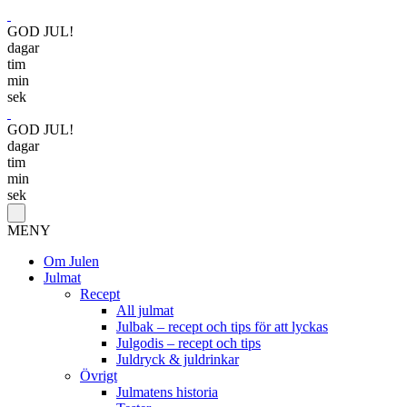
GOD JUL!
dagar
tim
min
sek
GOD JUL!
dagar
tim
min
sek
MENY
Om Julen
Julmat
Recept
All julmat
Julbak – recept och tips för att lyckas
Julgodis – recept och tips
Juldryck & juldrinkar
Övrigt
Julmatens historia