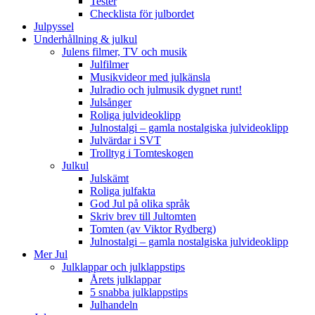
Tester
Checklista för julbordet
Julpyssel
Underhållning & julkul
Julens filmer, TV och musik
Julfilmer
Musikvideor med julkänsla
Julradio och julmusik dygnet runt!
Julsånger
Roliga julvideoklipp
Julnostalgi – gamla nostalgiska julvideoklipp
Julvärdar i SVT
Trolltyg i Tomteskogen
Julkul
Julskämt
Roliga julfakta
God Jul på olika språk
Skriv brev till Jultomten
Tomten (av Viktor Rydberg)
Julnostalgi – gamla nostalgiska julvideoklipp
Mer Jul
Julklappar och julklappstips
Årets julklappar
5 snabba julklappstips
Julhandeln