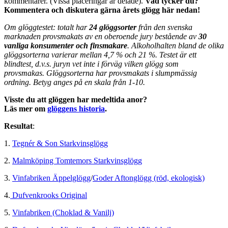
kommentarer. (Vissa placeringar är delade).
Vad tycker du?
Kommentera och diskutera gärna årets glögg här nedan!
Om glöggtestet: totalt har
24 glöggsorter
från den svenska
marknaden provsmakats av en oberoende jury bestående av
30
vanliga konsumenter och finsmakare
. Alkoholhalten bland de olika
glöggsorterna varierar mellan 4,7 % och 21 %. Testet är ett
blindtest, d.v.s. juryn vet inte i förväg vilken glögg som
provsmakas. Glöggsorterna har provsmakats i slumpmässig
ordning. Betyg anges på en skala från 1-10.
Visste du att glöggen har medeltida anor?
Läs mer om
glöggens historia
.
Resultat
:
1.
Tegnér & Son Starkvinsglögg
2.
Malmköping Tomtemors Starkvinsglögg
3.
Vinfabriken Äppelglögg
/
Goder Aftonglögg (röd, ekologisk)
4.
Dufvenkrooks Original
5.
Vinfabriken (Choklad & Vanilj)