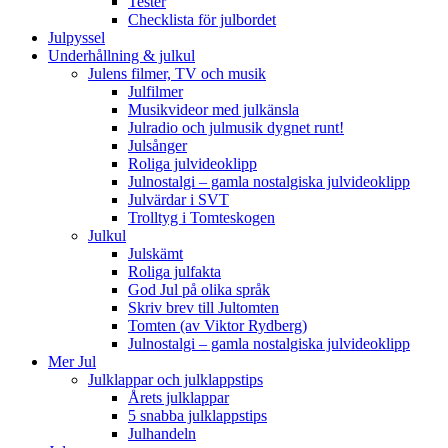
Tester
Checklista för julbordet
Julpyssel
Underhållning & julkul
Julens filmer, TV och musik
Julfilmer
Musikvideor med julkänsla
Julradio och julmusik dygnet runt!
Julsånger
Roliga julvideoklipp
Julnostalgi – gamla nostalgiska julvideoklipp
Julvärdar i SVT
Trolltyg i Tomteskogen
Julkul
Julskämt
Roliga julfakta
God Jul på olika språk
Skriv brev till Jultomten
Tomten (av Viktor Rydberg)
Julnostalgi – gamla nostalgiska julvideoklipp
Mer Jul
Julklappar och julklappstips
Årets julklappar
5 snabba julklappstips
Julhandeln