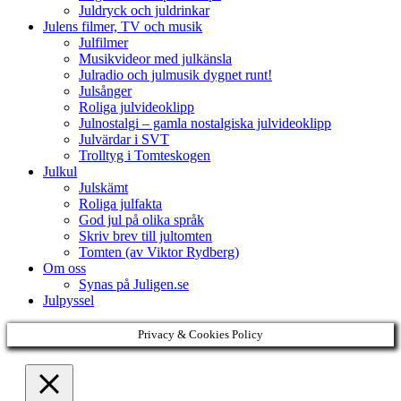
Juldryck och juldrinkar
Julens filmer, TV och musik
Julfilmer
Musikvideor med julkänsla
Julradio och julmusik dygnet runt!
Julsånger
Roliga julvideoklipp
Julnostalgi – gamla nostalgiska julvideoklipp
Julvärdar i SVT
Trolltyg i Tomteskogen
Julkul
Julskämt
Roliga julfakta
God jul på olika språk
Skriv brev till jultomten
Tomten (av Viktor Rydberg)
Om oss
Synas på Juligen.se
Julpyssel
Privacy & Cookies Policy