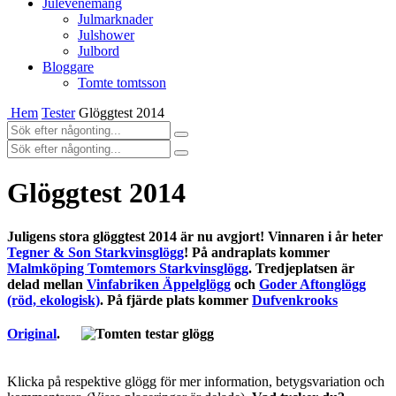
Julevenemang
Julmarknader
Julshower
Julbord
Bloggare
Tomte tomtsson
Hem
Tester
Glöggtest 2014
Glöggtest 2014
Juligens stora glöggtest 2014 är nu avgjort! Vinnaren i år heter
Tegner & Son Starkvinsglögg
! På andraplats kommer
Malmköping Tomtemors Starkvinsglögg
. Tredjeplatsen är
delad mellan
Vinfabriken Äppelglögg
och
Goder Aftonglögg
(röd, ekologisk)
. På fjärde plats kommer
Dufvenkrooks
Original
.
Klicka på respektive glögg för mer information, betygsvariation och