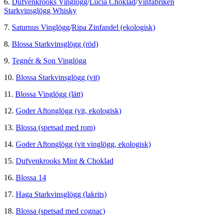
6.
Dufvenkrooks Vinglögg
/
Lucia Choklad
/
Vinfabriken
Starkvinsglögg Whisky
7.
Saturnus Vinglögg
/
Ripa Zinfandel (ekologisk)
8.
Blossa Starkvinsglögg (röd)
9.
Tegnér & Son Vinglögg
10.
Blossa Starkvinsglögg (vit)
11.
Blossa Vinglögg (lätt)
12.
Goder Aftonglögg (vit, ekologisk)
13.
Blossa (spetsad med rom)
14.
Goder Aftonglögg (vit vinglögg, ekologisk)
15.
Dufvenkrooks Mint & Choklad
16.
Blossa 14
17.
Haga Starkvinsglögg (lakrits)
18.
Blossa (spetsad med cognac)