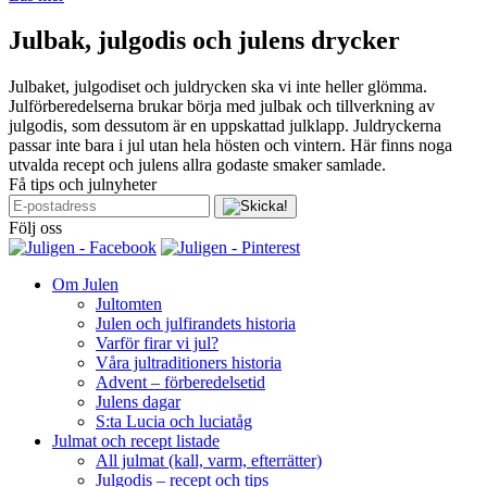
Julbak, julgodis och julens drycker
Julbaket, julgodiset och juldrycken ska vi inte heller glömma.
Julförberedelserna brukar börja med julbak och tillverkning av
julgodis, som dessutom är en uppskattad julklapp. Juldryckerna
passar inte bara i jul utan hela hösten och vintern. Här finns noga
utvalda recept och julens allra godaste smaker samlade.
Få tips och julnyheter
Följ oss
Om Julen
Jultomten
Julen och julfirandets historia
Varför firar vi jul?
Våra jultraditioners historia
Advent – förberedelsetid
Julens dagar
S:ta Lucia och luciatåg
Julmat och recept listade
All julmat (kall, varm, efterrätter)
Julgodis – recept och tips