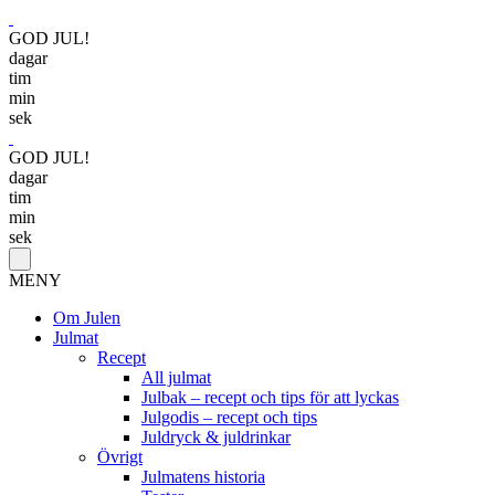
GOD JUL!
dagar
tim
min
sek
GOD JUL!
dagar
tim
min
sek
MENY
Om Julen
Julmat
Recept
All julmat
Julbak – recept och tips för att lyckas
Julgodis – recept och tips
Juldryck & juldrinkar
Övrigt
Julmatens historia