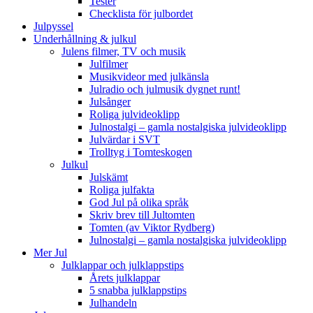
Tester
Checklista för julbordet
Julpyssel
Underhållning & julkul
Julens filmer, TV och musik
Julfilmer
Musikvideor med julkänsla
Julradio och julmusik dygnet runt!
Julsånger
Roliga julvideoklipp
Julnostalgi – gamla nostalgiska julvideoklipp
Julvärdar i SVT
Trolltyg i Tomteskogen
Julkul
Julskämt
Roliga julfakta
God Jul på olika språk
Skriv brev till Jultomten
Tomten (av Viktor Rydberg)
Julnostalgi – gamla nostalgiska julvideoklipp
Mer Jul
Julklappar och julklappstips
Årets julklappar
5 snabba julklappstips
Julhandeln