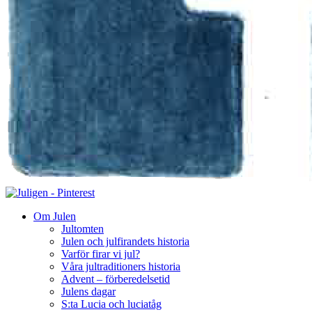
Om Julen
Jultomten
Julen och julfirandets historia
Varför firar vi jul?
Våra jultraditioners historia
Advent – förberedelsetid
Julens dagar
S:ta Lucia och luciatåg