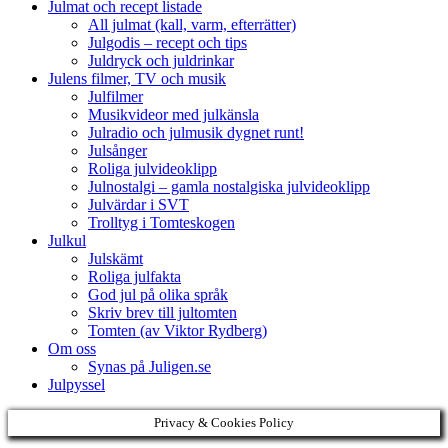
Julmat och recept listade
All julmat (kall, varm, efterrätter)
Julgodis – recept och tips
Juldryck och juldrinkar
Julens filmer, TV och musik
Julfilmer
Musikvideor med julkänsla
Julradio och julmusik dygnet runt!
Julsånger
Roliga julvideoklipp
Julnostalgi – gamla nostalgiska julvideoklipp
Julvärdar i SVT
Trolltyg i Tomteskogen
Julkul
Julskämt
Roliga julfakta
God jul på olika språk
Skriv brev till jultomten
Tomten (av Viktor Rydberg)
Om oss
Synas på Juligen.se
Julpyssel
Privacy & Cookies Policy