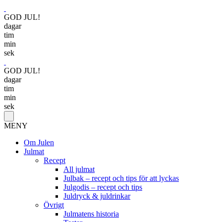
GOD JUL!
dagar
tim
min
sek
GOD JUL!
dagar
tim
min
sek
MENY
Om Julen
Julmat
Recept
All julmat
Julbak – recept och tips för att lyckas
Julgodis – recept och tips
Juldryck & juldrinkar
Övrigt
Julmatens historia