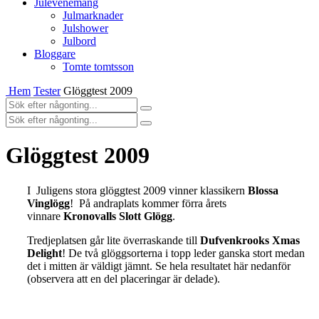
Julevenemang
Julmarknader
Julshower
Julbord
Bloggare
Tomte tomtsson
Hem
Tester
Glöggtest 2009
Glöggtest 2009
I Juligens stora glöggtest 2009 vinner klassikern
Blossa
Vinglögg
! På andraplats kommer förra årets
vinnare
Kronovalls Slott Glögg
.
Tredjeplatsen går lite överraskande till
Dufvenkrooks Xmas
Delight
! De två glöggsorterna i topp leder ganska stort medan
det i mitten är väldigt jämnt. Se hela resultatet här nedanför
(observera att en del placeringar är delade).