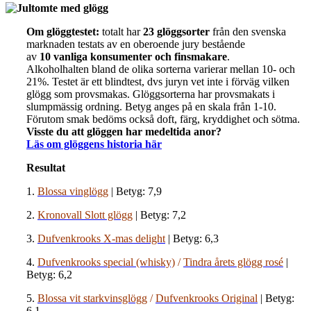
Om glöggtestet:
totalt har
23 glöggsorter
från den svenska
marknaden testats av en oberoende jury bestående
av
10 vanliga konsumenter och finsmakare
.
Alkoholhalten bland de olika sorterna varierar mellan 10- och
21%. Testet är ett blindtest, dvs juryn vet inte i förväg vilken
glögg som provsmakas. Glöggsorterna har provsmakats i
slumpmässig ordning. Betyg anges på en skala från 1-10.
Förutom smak bedöms också doft, färg, kryddighet och sötma.
Visste du att glöggen har medeltida anor?
Läs om glöggens historia här
Resultat
1.
Blossa vinglögg
| Betyg: 7,9
2.
Kronovall Slott glögg
| Betyg: 7,2
3.
Dufvenkrooks X-mas delight
| Betyg: 6,3
4.
Dufvenkrooks special (whisky)
/
Tindra årets glögg rosé
|
Betyg: 6,2
5.
Blossa vit starkvinsglögg
/
Dufvenkrooks Original
| Betyg:
6,1