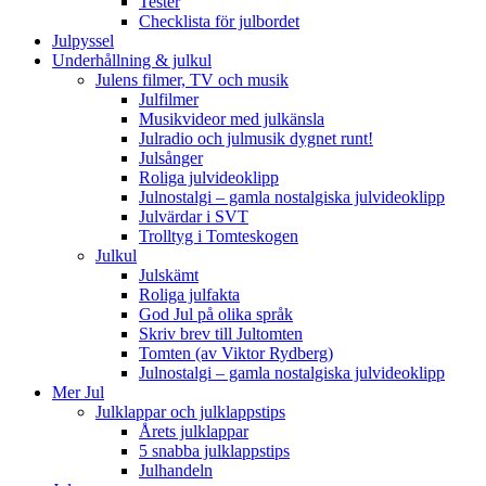
Tester
Checklista för julbordet
Julpyssel
Underhållning & julkul
Julens filmer, TV och musik
Julfilmer
Musikvideor med julkänsla
Julradio och julmusik dygnet runt!
Julsånger
Roliga julvideoklipp
Julnostalgi – gamla nostalgiska julvideoklipp
Julvärdar i SVT
Trolltyg i Tomteskogen
Julkul
Julskämt
Roliga julfakta
God Jul på olika språk
Skriv brev till Jultomten
Tomten (av Viktor Rydberg)
Julnostalgi – gamla nostalgiska julvideoklipp
Mer Jul
Julklappar och julklappstips
Årets julklappar
5 snabba julklappstips
Julhandeln