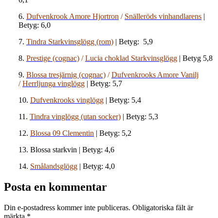
6.
Dufvenkrook Amore Hjortron
/
Snälleröds vinhandlarens
|
Betyg: 6,0
7.
Tindra Starkvinsglögg (rom)
| Betyg: 5,9
8.
Prestige (cognac)
/
Lucia choklad Starkvinsglögg
| Betyg 5,8
9.
Blossa tresjärnig (cognac)
/
Dufvenkrooks Amore Vanilj
/
Herrljunga vinglögg
| Betyg: 5,7
10.
Dufvenkrooks vinglögg
| Betyg: 5,4
11.
Tindra vinglögg (utan socker)
| Betyg: 5,3
12.
Blossa 09 Clementin
| Betyg: 5,2
13. Blossa starkvin | Betyg: 4,6
14.
Smålandsglögg
| Betyg: 4,0
Posta en kommentar
Din e-postadress kommer inte publiceras.
Obligatoriska fält är
märkta
*