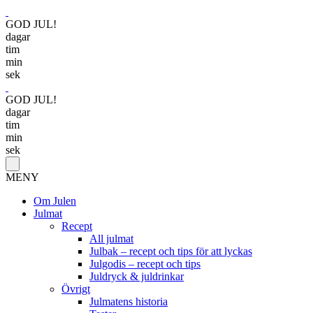
GOD JUL!
dagar
tim
min
sek
GOD JUL!
dagar
tim
min
sek
MENY
Om Julen
Julmat
Recept
All julmat
Julbak – recept och tips för att lyckas
Julgodis – recept och tips
Juldryck & juldrinkar
Övrigt
Julmatens historia