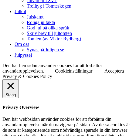
Julvärdar i SVT
Trolltyg i Tomteskogen
Julkul
Julskämt
Roliga julfakta
God jul på olika språk
Skriv brev till jultomten
Tomten (av Viktor Rydberg)
Om oss
Synas på Juligen.se
Julpyssel
Den här hemsidan använder cookies för att förbättra
användarupplevelsen.
Cookieinställningar
Acceptera
Privacy & Cookies Policy
Stäng
Privacy Overview
Den här webbsidan använder cookies för att förbättra din
användarupplevelse när du navigerar på sidan. Av dessa cookies är
de som är kategoriserade som nödvändiga sparade in din browser
eftersom de behövs för att webbsidans grundfunktionaliteter ska