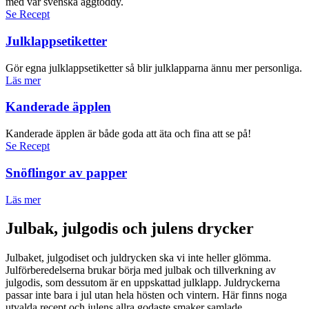
med vår svenska äggtoddy.
Se Recept
Julklappsetiketter
Gör egna julklappsetiketter så blir julklapparna ännu mer personliga.
Läs mer
Kanderade äpplen
Kanderade äpplen är både goda att äta och fina att se på!
Se Recept
Snöflingor av papper
Läs mer
Julbak, julgodis och julens drycker
Julbaket, julgodiset och juldrycken ska vi inte heller glömma.
Julförberedelserna brukar börja med julbak och tillverkning av
julgodis, som dessutom är en uppskattad julklapp. Juldryckerna
passar inte bara i jul utan hela hösten och vintern. Här finns noga
utvalda recept och julens allra godaste smaker samlade.