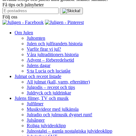
Få tips och julnyheter
Följ oss
Om Julen
Jultomten
Julen och julfirandets historia
Varför firar vi jul?
Våra jultraditioners historia
Advent – förberedelsetid
Julens dagar
S:ta Lucia och luciatåg
Julmat och recept listade
All julmat (kall, varm, efterrätter)
Julgodis – recept och tips
Juldryck och juldrinkar
Julens filmer, TV och musik
Julfilmer
Musikvideor med julkänsla
Julradio och julmusik dygnet runt!
Julsånger
Roliga julvideoklipp
Julnostalgi – gamla nostalgiska julvideoklipp