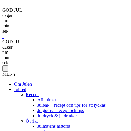
GOD JUL!
dagar
tim
min
sek
GOD JUL!
dagar
tim
min
sek
MENY
Om Julen
Julmat
Recept
All julmat
Julbak – recept och tips för att lyckas
Julgodis – recept och tips
Juldryck & juldrinkar
Övrigt
Julmatens historia