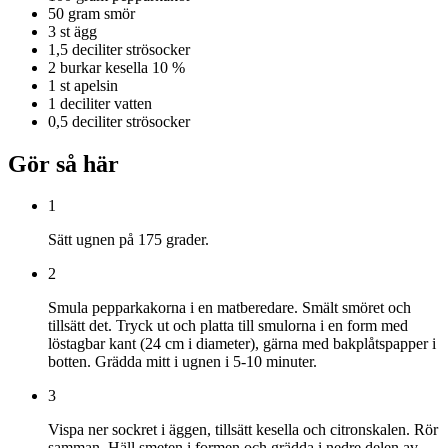
50 gram
smör
3 st
ägg
1,5 deciliter
strösocker
2 burkar
kesella 10 %
1 st
apelsin
1 deciliter
vatten
0,5 deciliter
strösocker
Gör så här
1
Sätt ugnen på 175 grader.
2
Smula pepparkakorna i en matberedare. Smält smöret och
tillsätt det. Tryck ut och platta till smulorna i en form med
löstagbar kant (24 cm i diameter), gärna med bakplåtspapper i
botten. Grädda mitt i ugnen i 5-10 minuter.
3
Vispa ner sockret i äggen, tillsätt kesella och citronskalen. Rör
samman. Häll smeten i formen och grädda i nedre delen av