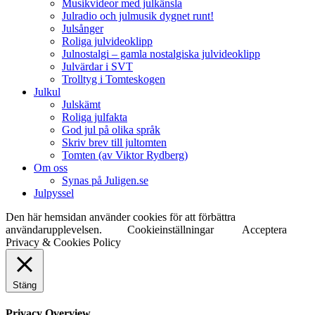
Musikvideor med julkänsla
Julradio och julmusik dygnet runt!
Julsånger
Roliga julvideoklipp
Julnostalgi – gamla nostalgiska julvideoklipp
Julvärdar i SVT
Trolltyg i Tomteskogen
Julkul
Julskämt
Roliga julfakta
God jul på olika språk
Skriv brev till jultomten
Tomten (av Viktor Rydberg)
Om oss
Synas på Juligen.se
Julpyssel
Den här hemsidan använder cookies för att förbättra
användarupplevelsen.
Cookieinställningar
Acceptera
Privacy & Cookies Policy
Stäng
Privacy Overview