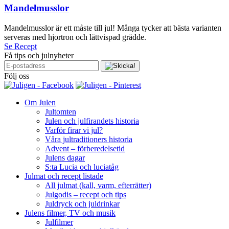
Mandelmusslor
Mandelmusslor är ett måste till jul! Många tycker att bästa varianten
serveras med hjortron och lättvispad grädde.
Se Recept
Få tips och julnyheter
Följ oss
Om Julen
Jultomten
Julen och julfirandets historia
Varför firar vi jul?
Våra jultraditioners historia
Advent – förberedelsetid
Julens dagar
S:ta Lucia och luciatåg
Julmat och recept listade
All julmat (kall, varm, efterrätter)
Julgodis – recept och tips
Juldryck och juldrinkar
Julens filmer, TV och musik
Julfilmer