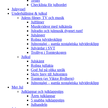
Tester
Checklista för julbordet
Julpyssel
Underhållning & julkul
Julens filmer, TV och musik
Julfilmer
Musikvideor med julkänsla
Julradio och julmusik dygnet runt!
Julsånger
Roliga julvideoklipp
Julnostalgi – gamla nostalgiska julvideoklipp
Julvärdar i SVT
Trolltyg i Tomteskogen
Julkul
Julskämt
Roliga julfakta
God Jul på olika språk
Skriv brev till Jultomten
Tomten (av Viktor Rydberg)
Julnostalgi – gamla nostalgiska julvideoklipp
Mer Jul
Julklappar och julklappstips
Årets julklappar
5 snabba julklappstips
Julhandeln