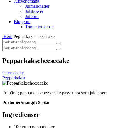
Julevenemang
Julmarknader
Julshower
Julbord
Bloggare
Tomte tomtsson
Hem
Pepparkakscheesecake
Pepparkakscheesecake
Cheesecake
Pepparkakor
En härlig pepparkakscheesecake passar bra som juldessert.
Portioner/mängd:
8 bitar
Ingredienser
100 gram
pepparkakor