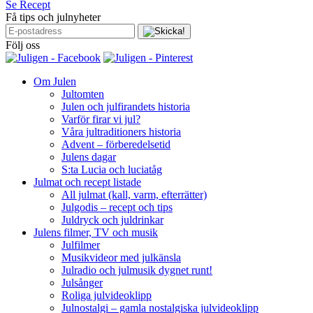
Se Recept
Få tips och julnyheter
Följ oss
Om Julen
Jultomten
Julen och julfirandets historia
Varför firar vi jul?
Våra jultraditioners historia
Advent – förberedelsetid
Julens dagar
S:ta Lucia och luciatåg
Julmat och recept listade
All julmat (kall, varm, efterrätter)
Julgodis – recept och tips
Juldryck och juldrinkar
Julens filmer, TV och musik
Julfilmer
Musikvideor med julkänsla
Julradio och julmusik dygnet runt!
Julsånger
Roliga julvideoklipp
Julnostalgi – gamla nostalgiska julvideoklipp