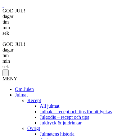
GOD JUL!
dagar
tim
min
sek
GOD JUL!
dagar
tim
min
sek
MENY
Om Julen
Julmat
Recept
All julmat
Julbak – recept och tips för att lyckas
Julgodis – recept och tips
Juldryck & juldrinkar
Övrigt
Julmatens historia