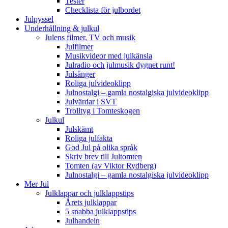
Tester
Checklista för julbordet
Julpyssel
Underhållning & julkul
Julens filmer, TV och musik
Julfilmer
Musikvideor med julkänsla
Julradio och julmusik dygnet runt!
Julsånger
Roliga julvideoklipp
Julnostalgi – gamla nostalgiska julvideoklipp
Julvärdar i SVT
Trolltyg i Tomteskogen
Julkul
Julskämt
Roliga julfakta
God Jul på olika språk
Skriv brev till Jultomten
Tomten (av Viktor Rydberg)
Julnostalgi – gamla nostalgiska julvideoklipp
Mer Jul
Julklappar och julklappstips
Årets julklappar
5 snabba julklappstips
Julhandeln