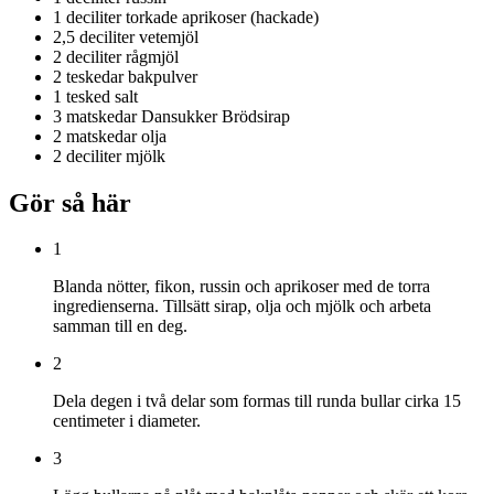
1 deciliter
torkade aprikoser (hackade)
2,5 deciliter
vetemjöl
2 deciliter
rågmjöl
2 teskedar
bakpulver
1 tesked
salt
3 matskedar
Dansukker Brödsirap
2 matskedar
olja
2 deciliter
mjölk
Gör så här
1
Blanda nötter, fikon, russin och aprikoser med de torra
ingredienserna. Tillsätt sirap, olja och mjölk och arbeta
samman till en deg.
2
Dela degen i två delar som formas till runda bullar cirka 15
centimeter i diameter.
3