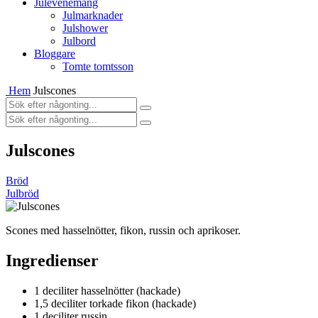
Julevenemang
Julmarknader
Julshower
Julbord
Bloggare
Tomte tomtsson
Hem
Julscones
Julscones
Bröd
Julbröd
Scones med hasselnötter, fikon, russin och aprikoser.
Ingredienser
1 deciliter
hasselnötter (hackade)
1,5 deciliter
torkade fikon (hackade)
1 deciliter
russin