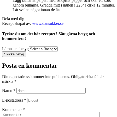
Lägg bullarna på plåt med bakplåts-papper och skär ett kors
genom bullarna. Grädda mitt i ugnen i 225° i cirka 12 minuter.
Låt svalna något innan de äts.
Dela med dig
Recept skapat av:
www.dansukker.se
Tyckte du om det här receptet? Sätt gärna betyg och
kommentera!
Lämna ett betyg
Skicka betyg
Posta en kommentar
Din e-postadress kommer inte publiceras.
Obligatoriska fält är
märkta
*
Namn
*
E-postadress
*
Kommentar
*