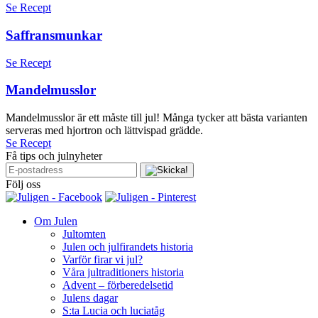
Se Recept
Saffransmunkar
Se Recept
Mandelmusslor
Mandelmusslor är ett måste till jul! Många tycker att bästa varianten
serveras med hjortron och lättvispad grädde.
Se Recept
Få tips och julnyheter
Följ oss
Om Julen
Jultomten
Julen och julfirandets historia
Varför firar vi jul?
Våra jultraditioners historia
Advent – förberedelsetid
Julens dagar
S:ta Lucia och luciatåg