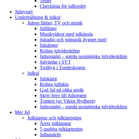
Tester
Checklista för julbordet
Julpyssel
Underhållning & julkul
Julens filmer, TV och musik
Julfilmer
Musikvideor med julkänsla
Julradio och julmusik dygnet runt!
Julsånger
Roliga julvideoklipp
Julnostalgi – gamla nostalgiska julvideoklipp
Julvärdar i SVT
Trolltyg i Tomteskogen
Julkul
Julskämt
Roliga julfakta
God Jul på olika språk
Skriv brev till Jultomten
Tomten (av Viktor Rydberg)
Julnostalgi – gamla nostalgiska julvideoklipp
Mer Jul
Julklappar och julklappstips
Årets julklappar
5 snabba julklappstips
Julhandeln