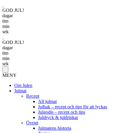
GOD JUL!
dagar
tim
min
sek
GOD JUL!
dagar
tim
min
sek
MENY
Om Julen
Julmat
Recept
All julmat
Julbak – recept och tips för att lyckas
Julgodis – recept och tips
Juldryck & juldrinkar
Övrigt
Julmatens historia