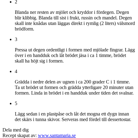
2
Blanda ner resten av mjölet och kryddor i fördegen. Degen
blir klibbig. Blanda till sist i frukt, russin och mandel. Degen
skall inte knådas utan läggas direkt i rymlig (2 liters) välsmord
brödform.
3
Pressa ut degen ordentligt i formen med mjölade fingrar. Lägg
över i en handduk och låt brödet jäsa i ca 1 timme, brödet
skall ha höjt sig i formen.
4
Grädda i nedre delen av ugnen i ca 200 grader C i 1 timme.
Ta ut brödet ut formen och grädda ytterligare 20 minuter utan
formen. Linda in brödet i en handduk under tiden det svalnar.
5
Lägg sedan i en plastpåse och låt det mogna ett dygn innan
det skärs i tunna skivor. Serveras med fördel till dessertostar.
Dela med dig
Recept skapat av:
www.santamaria.se