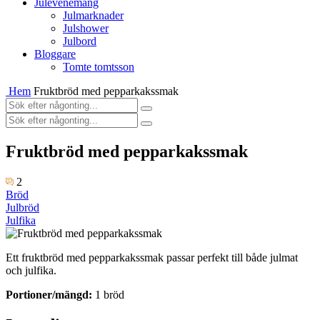
Julevenemang
Julmarknader
Julshower
Julbord
Bloggare
Tomte tomtsson
Hem
Fruktbröd med pepparkakssmak
Fruktbröd med pepparkakssmak
2
Bröd
Julbröd
Julfika
Ett fruktbröd med pepparkakssmak passar perfekt till både julmat
och julfika.
Portioner/mängd:
1 bröd