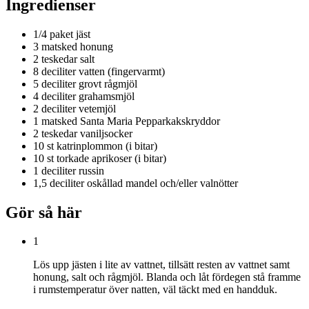
Ingredienser
1/4 paket
jäst
3 matsked
honung
2 teskedar
salt
8 deciliter
vatten (fingervarmt)
5 deciliter
grovt rågmjöl
4 deciliter
grahamsmjöl
2 deciliter
vetemjöl
1 matsked
Santa Maria Pepparkakskryddor
2 teskedar
vaniljsocker
10 st
katrinplommon (i bitar)
10 st
torkade aprikoser (i bitar)
1 deciliter
russin
1,5 deciliter
oskållad mandel och/eller valnötter
Gör så här
1
Lös upp jästen i lite av vattnet, tillsätt resten av vattnet samt
honung, salt och rågmjöl. Blanda och låt fördegen stå framme
i rumstemperatur över natten, väl täckt med en handduk.