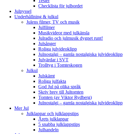
Tester
Checklista för julbordet
Julpyssel
Underhållning & julkul
Julens filmer, TV och musik
Julfilmer
Musikvideor med julkänsla
Julradio och julmusik dygnet runt!
Julsånger
Roliga julvideoklipp
Julnostalgi – gamla nostalgiska julvideoklipp
Julvärdar i SVT
Trolltyg i Tomteskogen
Julkul
Julskämt
Roliga julfakta
God Jul på olika språk
Skriv brev till Jultomten
Tomten (av Viktor Rydberg)
Julnostalgi – gamla nostalgiska julvideoklipp
Mer Jul
Julklappar och julklappstips
Årets julklappar
5 snabba julklappstips
Julhandeln