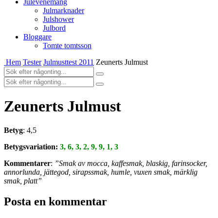
Julevenemang
Julmarknader
Julshower
Julbord
Bloggare
Tomte tomtsson
Hem
Tester
Julmusttest 2011
Zeunerts Julmust
Zeunerts Julmust
Betyg
: 4,5
Betygsvariation:
3, 6, 3, 2, 9, 9, 1, 3
Kommentarer
:
”Smak av mocca, kaffesmak, blaskig, farinsocker,
annorlunda, jättegod, sirapssmak, humle, vuxen smak, märklig
smak, platt”
Posta en kommentar