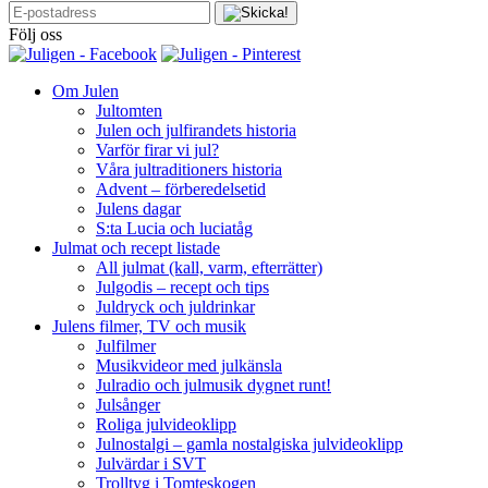
Följ oss
Om Julen
Jultomten
Julen och julfirandets historia
Varför firar vi jul?
Våra jultraditioners historia
Advent – förberedelsetid
Julens dagar
S:ta Lucia och luciatåg
Julmat och recept listade
All julmat (kall, varm, efterrätter)
Julgodis – recept och tips
Juldryck och juldrinkar
Julens filmer, TV och musik
Julfilmer
Musikvideor med julkänsla
Julradio och julmusik dygnet runt!
Julsånger
Roliga julvideoklipp
Julnostalgi – gamla nostalgiska julvideoklipp
Julvärdar i SVT
Trolltyg i Tomteskogen