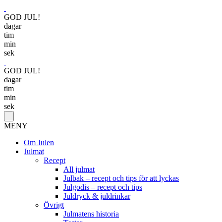
GOD JUL!
dagar
tim
min
sek
GOD JUL!
dagar
tim
min
sek
MENY
Om Julen
Julmat
Recept
All julmat
Julbak – recept och tips för att lyckas
Julgodis – recept och tips
Juldryck & juldrinkar
Övrigt
Julmatens historia