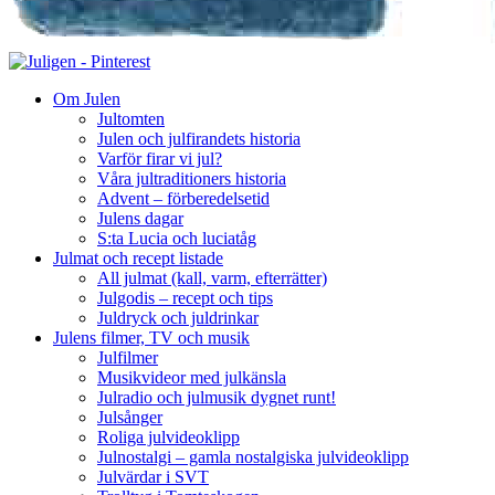
Om Julen
Jultomten
Julen och julfirandets historia
Varför firar vi jul?
Våra jultraditioners historia
Advent – förberedelsetid
Julens dagar
S:ta Lucia och luciatåg
Julmat och recept listade
All julmat (kall, varm, efterrätter)
Julgodis – recept och tips
Juldryck och juldrinkar
Julens filmer, TV och musik
Julfilmer
Musikvideor med julkänsla
Julradio och julmusik dygnet runt!
Julsånger
Roliga julvideoklipp
Julnostalgi – gamla nostalgiska julvideoklipp
Julvärdar i SVT