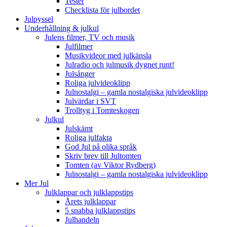
Tester
Checklista för julbordet
Julpyssel
Underhållning & julkul
Julens filmer, TV och musik
Julfilmer
Musikvideor med julkänsla
Julradio och julmusik dygnet runt!
Julsånger
Roliga julvideoklipp
Julnostalgi – gamla nostalgiska julvideoklipp
Julvärdar i SVT
Trolltyg i Tomteskogen
Julkul
Julskämt
Roliga julfakta
God Jul på olika språk
Skriv brev till Jultomten
Tomten (av Viktor Rydberg)
Julnostalgi – gamla nostalgiska julvideoklipp
Mer Jul
Julklappar och julklappstips
Årets julklappar
5 snabba julklappstips
Julhandeln