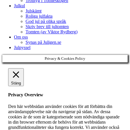
Trolltyg i Tomteskogen
Julkul
Julskämt
Roliga julfakta
God jul på olika språk
Skriv brev till jultomten
Tomten (av Viktor Rydberg)
Om oss
Synas på Juligen.se
Julpyssel
Privacy & Cookies Policy
Stäng
Privacy Overview
Den här webbsidan använder cookies för att förbättra din
användarupplevelse när du navigerar på sidan. Av dessa
cookies är de som är kategoriserade som nödvändiga sparade
in din browser eftersom de behövs för att webbsidans
grundfunktionaliteter ska fungera korrekt. Vi använder också