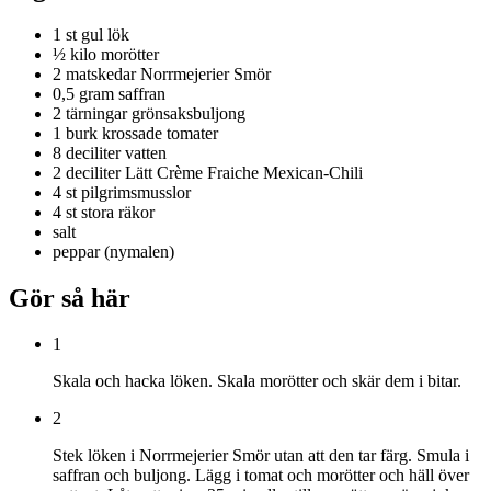
1 st
gul lök
½ kilo
morötter
2 matskedar
Norrmejerier Smör
0,5 gram
saffran
2 tärningar
grönsaksbuljong
1 burk
krossade tomater
8 deciliter
vatten
2 deciliter
Lätt Crème Fraiche Mexican-Chili
4 st
pilgrimsmusslor
4 st
stora räkor
salt
peppar (nymalen)
Gör så här
1
Skala och hacka löken. Skala morötter och skär dem i bitar.
2
Stek löken i Norrmejerier Smör utan att den tar färg. Smula i
saffran och buljong. Lägg i tomat och morötter och häll över