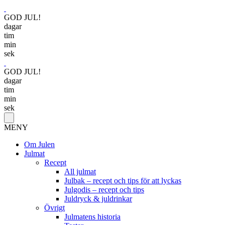
GOD JUL!
dagar
tim
min
sek
GOD JUL!
dagar
tim
min
sek
MENY
Om Julen
Julmat
Recept
All julmat
Julbak – recept och tips för att lyckas
Julgodis – recept och tips
Juldryck & juldrinkar
Övrigt
Julmatens historia