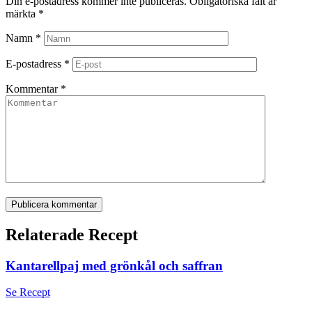
Din e-postadress kommer inte publiceras.
Obligatoriska fält är
märkta
*
Namn
*
E-postadress
*
Kommentar
*
Publicera kommentar
Relaterade Recept
Kantarellpaj med grönkål och saffran
Se Recept