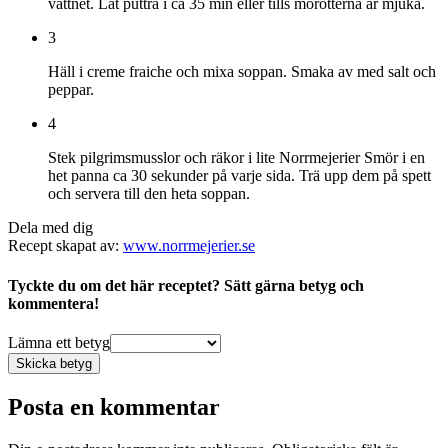
vattnet. Låt puttra i ca 35 min eller tills morötterna är mjuka.
3
Häll i creme fraiche och mixa soppan. Smaka av med salt och
peppar.
4
Stek pilgrimsmusslor och räkor i lite Norrmejerier Smör i en
het panna ca 30 sekunder på varje sida. Trä upp dem på spett
och servera till den heta soppan.
Dela med dig
Recept skapat av:
www.norrmejerier.se
Tyckte du om det här receptet? Sätt gärna betyg och
kommentera!
Lämna ett betyg
Skicka betyg
Posta en kommentar