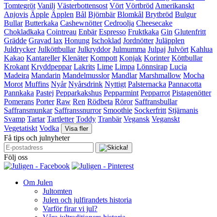
Tomtegröt
Vanilj
Västerbottensost
Vört
Vörtbröd
Amerikanskt
Anjovis
Äpple
Äpplen
Bål
Björnbär
Blomkål
Brytbröd
Bulgur
Bullar
Butterkaka
Cashewnötter
Cedroolja
Cheesecake
Chokladkaka
Cointreau
Enbär
Espresso
Fruktkaka
Gin
Glutenfritt
Grädde
Gravad lax
Honung
Ischoklad
Jordnötter
Juläpplen
Juldrycker
Julköttbullar
Julkryddor
Julmumma
Julpaj
Julvört
Kahlua
Kakao
Kantareller
Klenäter
Kompott
Konjak
Korinter
Köttbullar
Krokant
Kryddpeppar
Lakrits
Lime
Limpa
Lönnsirap
Lucia
Madeira
Mandarin
Mandelmusslor
Mandlar
Marshmallow
Mocha
Morot
Muffins
Nyår
Nyårsdrink
Nyttigt
Palsternacka
Pannacotta
Pannkaka
Pastej
Pepparkakshus
Pepparmint
Pepparrot
Pistagenötter
Pomerans
Porter
Raw
Ren
Rödbeta
Röror
Saffransbullar
Saffransmunkar
Saffranssnurror
Smoothie
Sockerfritt
Stjärnanis
Svamp
Tartar
Tartletter
Toddy
Tranbär
Vegansk
Veganskt
Vegetatiskt
Vodka
Visa fler
Få tips och julnyheter
Följ oss
Om Julen
Jultomten
Julen och julfirandets historia
Varför firar vi jul?