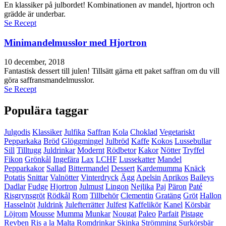
En klassiker på julbordet! Kombinationen av mandel, hjortron och
grädde är underbar.
Se Recept
Minimandelmusslor med Hjortron
10 december, 2018
Fantastisk dessert till julen! Tillsätt gärna ett paket saffran om du vill
göra saffransmandelmusslor.
Se Recept
Populära taggar
Julgodis
Klassiker
Julfika
Saffran
Kola
Choklad
Vegetariskt
Pepparkaka
Bröd
Glöggmingel
Julbröd
Kaffe
Kokos
Lussebullar
Sill
Tilltugg
Juldrinkar
Modernt
Rödbetor
Kakor
Nötter
Tryffel
Fikon
Grönkål
Ingefära
Lax
LCHF
Lussekatter
Mandel
Pepparkakor
Sallad
Bittermandel
Dessert
Kardemumma
Knäck
Potatis
Snittar
Valnötter
Vinterdryck
Ägg
Apelsin
Aprikos
Baileys
Dadlar
Fudge
Hjortron
Julmust
Lingon
Nejlika
Paj
Päron
Paté
Risgrynsgröt
Rödkål
Rom
Tillbehör
Clementin
Gratäng
Gröt
Hallon
Hasselnöt
Juldrink
Julefterrätter
Julfest
Kaffelikör
Kanel
Körsbär
Löjrom
Mousse
Mumma
Munkar
Nougat
Paleo
Parfait
Pistage
Revben
Ris a la Malta
Romdrinkar
Skinka
Strömming
Surkörsbär