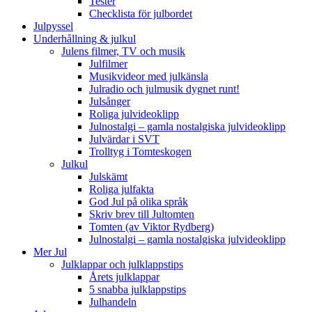
Tester
Checklista för julbordet
Julpyssel
Underhållning & julkul
Julens filmer, TV och musik
Julfilmer
Musikvideor med julkänsla
Julradio och julmusik dygnet runt!
Julsånger
Roliga julvideoklipp
Julnostalgi – gamla nostalgiska julvideoklipp
Julvärdar i SVT
Trolltyg i Tomteskogen
Julkul
Julskämt
Roliga julfakta
God Jul på olika språk
Skriv brev till Jultomten
Tomten (av Viktor Rydberg)
Julnostalgi – gamla nostalgiska julvideoklipp
Mer Jul
Julklappar och julklappstips
Årets julklappar
5 snabba julklappstips
Julhandeln