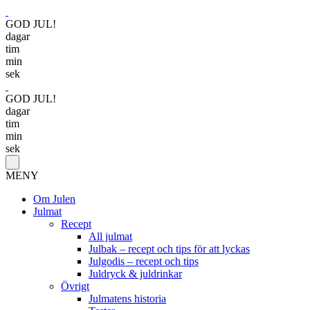
GOD JUL!
dagar
tim
min
sek
GOD JUL!
dagar
tim
min
sek
MENY
Om Julen
Julmat
Recept
All julmat
Julbak – recept och tips för att lyckas
Julgodis – recept och tips
Juldryck & juldrinkar
Övrigt
Julmatens historia