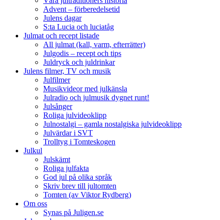
Våra jultraditioners historia
Advent – förberedelsetid
Julens dagar
S:ta Lucia och luciatåg
Julmat och recept listade
All julmat (kall, varm, efterrätter)
Julgodis – recept och tips
Juldryck och juldrinkar
Julens filmer, TV och musik
Julfilmer
Musikvideor med julkänsla
Julradio och julmusik dygnet runt!
Julsånger
Roliga julvideoklipp
Julnostalgi – gamla nostalgiska julvideoklipp
Julvärdar i SVT
Trolltyg i Tomteskogen
Julkul
Julskämt
Roliga julfakta
God jul på olika språk
Skriv brev till jultomten
Tomten (av Viktor Rydberg)
Om oss
Synas på Juligen.se