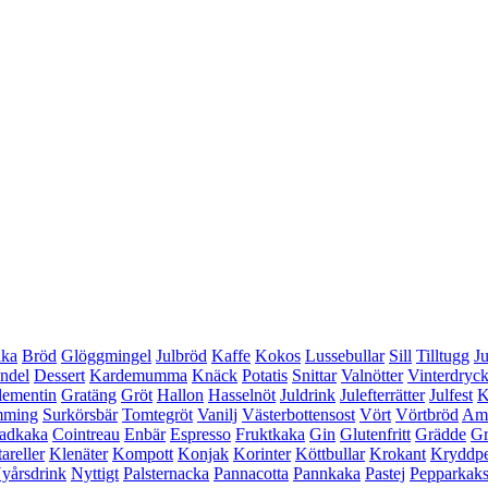
aka
Bröd
Glöggmingel
Julbröd
Kaffe
Kokos
Lussebullar
Sill
Tilltugg
Ju
ndel
Dessert
Kardemumma
Knäck
Potatis
Snittar
Valnötter
Vinterdryc
lementin
Gratäng
Gröt
Hallon
Hasselnöt
Juldrink
Julefterrätter
Julfest
K
mming
Surkörsbär
Tomtegröt
Vanilj
Västerbottensost
Vört
Vörtbröd
Ame
adkaka
Cointreau
Enbär
Espresso
Fruktkaka
Gin
Glutenfritt
Grädde
Gr
areller
Klenäter
Kompott
Konjak
Korinter
Köttbullar
Krokant
Kryddp
yårsdrink
Nyttigt
Palsternacka
Pannacotta
Pannkaka
Pastej
Pepparkak