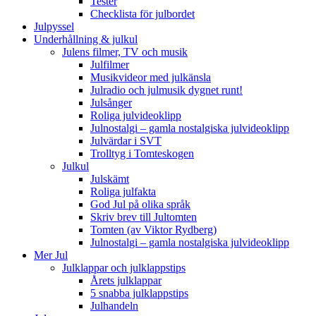
Tester
Checklista för julbordet
Julpyssel
Underhållning & julkul
Julens filmer, TV och musik
Julfilmer
Musikvideor med julkänsla
Julradio och julmusik dygnet runt!
Julsånger
Roliga julvideoklipp
Julnostalgi – gamla nostalgiska julvideoklipp
Julvärdar i SVT
Trolltyg i Tomteskogen
Julkul
Julskämt
Roliga julfakta
God Jul på olika språk
Skriv brev till Jultomten
Tomten (av Viktor Rydberg)
Julnostalgi – gamla nostalgiska julvideoklipp
Mer Jul
Julklappar och julklappstips
Årets julklappar
5 snabba julklappstips
Julhandeln