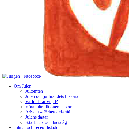
Om Julen
Jultomten
Julen och julfirandets historia
Varför firar vi jul?
Våra jultraditioners historia
Advent – förberedelsetid
Julens dagar
S:ta Lucia och luciatåg
Julmat och recept listade