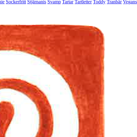
ie
Sockerfritt
Stjärnanis
Svamp
Tartar
Tartletter
Toddy
Tranbär
Vegan