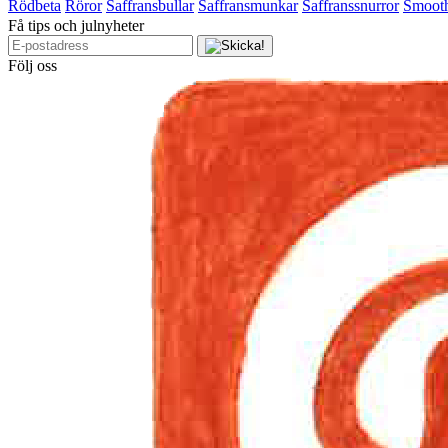
Rödbeta
Röror
Saffransbullar
Saffransmunkar
Saffranssnurror
Smooth
Få tips och julnyheter
Följ oss