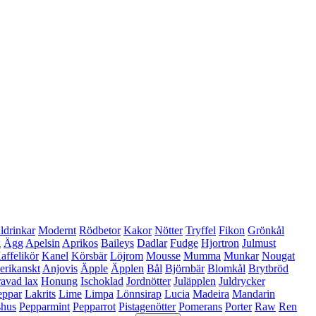
ldrinkar
Modernt
Rödbetor
Kakor
Nötter
Tryffel
Fikon
Grönkål
k
Ägg
Apelsin
Aprikos
Baileys
Dadlar
Fudge
Hjortron
Julmust
affelikör
Kanel
Körsbär
Löjrom
Mousse
Mumma
Munkar
Nougat
rikanskt
Anjovis
Äpple
Äpplen
Bål
Björnbär
Blomkål
Brytbröd
avad lax
Honung
Ischoklad
Jordnötter
Juläpplen
Juldrycker
eppar
Lakrits
Lime
Limpa
Lönnsirap
Lucia
Madeira
Mandarin
shus
Pepparmint
Pepparrot
Pistagenötter
Pomerans
Porter
Raw
Ren