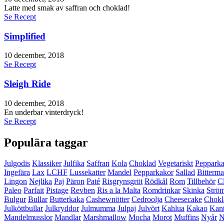
Latte med smak av saffran och choklad!
Se Recept
Simplified
10 december, 2018
Se Recept
Sleigh Ride
10 december, 2018
En underbar vinterdryck!
Se Recept
Populära taggar
Julgodis
Klassiker
Julfika
Saffran
Kola
Choklad
Vegetariskt
Peppark
Ingefära
Lax
LCHF
Lussekatter
Mandel
Pepparkakor
Sallad
Bitterma
Lingon
Nejlika
Paj
Päron
Paté
Risgrynsgröt
Rödkål
Rom
Tillbehör
C
Paleo
Parfait
Pistage
Revben
Ris a la Malta
Romdrinkar
Skinka
Strö
Bulgur
Bullar
Butterkaka
Cashewnötter
Cedroolja
Cheesecake
Chokl
Julköttbullar
Julkryddor
Julmumma
Julpaj
Julvört
Kahlua
Kakao
Kant
Mandelmusslor
Mandlar
Marshmallow
Mocha
Morot
Muffins
Nyår
N