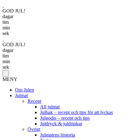
GOD JUL!
dagar
tim
min
sek
GOD JUL!
dagar
tim
min
sek
MENY
Om Julen
Julmat
Recept
All julmat
Julbak – recept och tips för att lyckas
Julgodis – recept och tips
Juldryck & juldrinkar
Övrigt
Julmatens historia