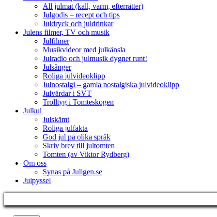
All julmat (kall, varm, efterrätter)
Julgodis – recept och tips
Juldryck och juldrinkar
Julens filmer, TV och musik
Julfilmer
Musikvideor med julkänsla
Julradio och julmusik dygnet runt!
Julsånger
Roliga julvideoklipp
Julnostalgi – gamla nostalgiska julvideoklipp
Julvärdar i SVT
Trolltyg i Tomteskogen
Julkul
Julskämt
Roliga julfakta
God jul på olika språk
Skriv brev till jultomten
Tomten (av Viktor Rydberg)
Om oss
Synas på Juligen.se
Julpyssel