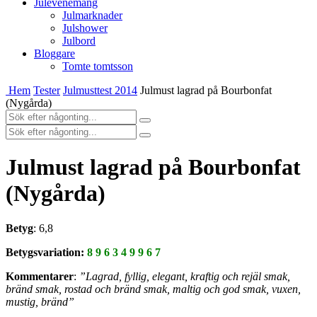
Julevenemang
Julmarknader
Julshower
Julbord
Bloggare
Tomte tomtsson
Hem
Tester
Julmusttest 2014
Julmust lagrad på Bourbonfat
(Nygårda)
Julmust lagrad på Bourbonfat
(Nygårda)
Betyg
: 6,8
Betygsvariation:
8 9 6 3 4 9 9 6 7
Kommentarer
:
”Lagrad, fyllig, elegant, kraftig och rejäl smak,
bränd smak, rostad och bränd smak, maltig och god smak, vuxen,
mustig, bränd”