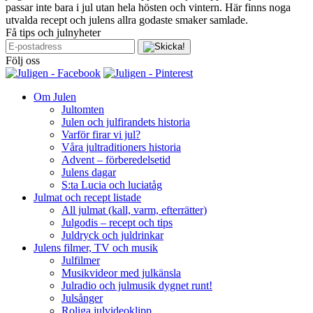
passar inte bara i jul utan hela hösten och vintern. Här finns noga
utvalda recept och julens allra godaste smaker samlade.
Få tips och julnyheter
Följ oss
Om Julen
Jultomten
Julen och julfirandets historia
Varför firar vi jul?
Våra jultraditioners historia
Advent – förberedelsetid
Julens dagar
S:ta Lucia och luciatåg
Julmat och recept listade
All julmat (kall, varm, efterrätter)
Julgodis – recept och tips
Juldryck och juldrinkar
Julens filmer, TV och musik
Julfilmer
Musikvideor med julkänsla
Julradio och julmusik dygnet runt!
Julsånger
Roliga julvideoklipp