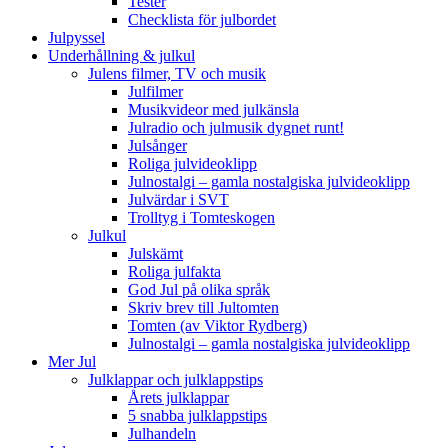
Tester
Checklista för julbordet
Julpyssel
Underhållning & julkul
Julens filmer, TV och musik
Julfilmer
Musikvideor med julkänsla
Julradio och julmusik dygnet runt!
Julsånger
Roliga julvideoklipp
Julnostalgi – gamla nostalgiska julvideoklipp
Julvärdar i SVT
Trolltyg i Tomteskogen
Julkul
Julskämt
Roliga julfakta
God Jul på olika språk
Skriv brev till Jultomten
Tomten (av Viktor Rydberg)
Julnostalgi – gamla nostalgiska julvideoklipp
Mer Jul
Julklappar och julklappstips
Årets julklappar
5 snabba julklappstips
Julhandeln