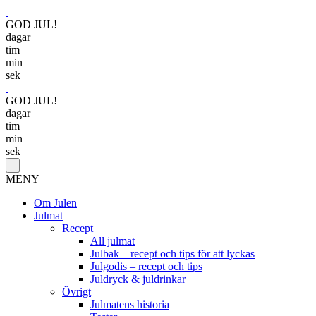
GOD JUL!
dagar
tim
min
sek
GOD JUL!
dagar
tim
min
sek
MENY
Om Julen
Julmat
Recept
All julmat
Julbak – recept och tips för att lyckas
Julgodis – recept och tips
Juldryck & juldrinkar
Övrigt
Julmatens historia