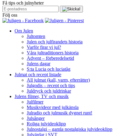
Få tips och julnyheter
Följ oss
Om Julen
Jultomten
Julen och julfirandets historia
Varför firar vi jul?
Våra jultraditioners historia
Advent – förberedelsetid
Julens dagar
S:ta Lucia och luciatåg
Julmat och recept listade
All julmat (kall, varm, efterrätter)
Julgodis – recept och tips
Juldryck och juldrinkar
Julens filmer, TV och musik
Julfilmer
Musikvideor med julkänsla
Julradio och julmusik dygnet runt!
Julsånger
Roliga julvideoklipp
Julnostalgi – gamla nostalgiska julvideoklipp
Julvärdar i SVT