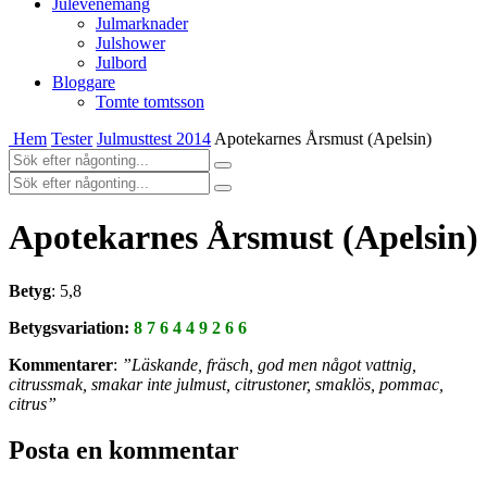
Julevenemang
Julmarknader
Julshower
Julbord
Bloggare
Tomte tomtsson
Hem
Tester
Julmusttest 2014
Apotekarnes Årsmust (Apelsin)
Apotekarnes Årsmust (Apelsin)
Betyg
: 5,8
Betygsvariation:
8 7 6 4 4 9 2 6 6
Kommentarer
:
”Läskande, fräsch, god men något vattnig,
citrussmak, smakar inte julmust, citrustoner, smaklös, pommac,
citrus”
Posta en kommentar