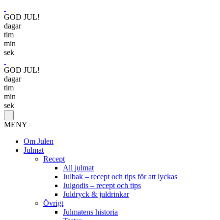
GOD JUL!
dagar
tim
min
sek
GOD JUL!
dagar
tim
min
sek
MENY
Om Julen
Julmat
Recept
All julmat
Julbak – recept och tips för att lyckas
Julgodis – recept och tips
Juldryck & juldrinkar
Övrigt
Julmatens historia