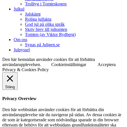
Trolltyg i Tomteskogen
Julkul
Julskämt
Roliga julfakta
God jul på olika språk
Skriv brev till jultomten
Tomten (av Viktor Rydberg)
Om oss
Synas på Juligen.se
Julpyssel
Den här hemsidan använder cookies för att förbättra
användarupplevelsen.
Cookieinställningar
Acceptera
Privacy & Cookies Policy
Stäng
Privacy Overview
Den här webbsidan använder cookies för att förbättra din
användarupplevelse när du navigerar på sidan. Av dessa cookies är
de som är kategoriserade som nödvändiga sparade in din browser
eftersom de behövs för att webbsidans grundfunktionaliteter ska