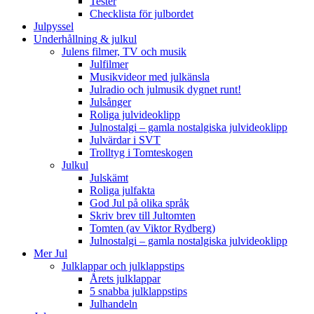
Tester
Checklista för julbordet
Julpyssel
Underhållning & julkul
Julens filmer, TV och musik
Julfilmer
Musikvideor med julkänsla
Julradio och julmusik dygnet runt!
Julsånger
Roliga julvideoklipp
Julnostalgi – gamla nostalgiska julvideoklipp
Julvärdar i SVT
Trolltyg i Tomteskogen
Julkul
Julskämt
Roliga julfakta
God Jul på olika språk
Skriv brev till Jultomten
Tomten (av Viktor Rydberg)
Julnostalgi – gamla nostalgiska julvideoklipp
Mer Jul
Julklappar och julklappstips
Årets julklappar
5 snabba julklappstips
Julhandeln