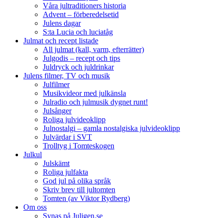
Våra jultraditioners historia
Advent – förberedelsetid
Julens dagar
S:ta Lucia och luciatåg
Julmat och recept listade
All julmat (kall, varm, efterrätter)
Julgodis – recept och tips
Juldryck och juldrinkar
Julens filmer, TV och musik
Julfilmer
Musikvideor med julkänsla
Julradio och julmusik dygnet runt!
Julsånger
Roliga julvideoklipp
Julnostalgi – gamla nostalgiska julvideoklipp
Julvärdar i SVT
Trolltyg i Tomteskogen
Julkul
Julskämt
Roliga julfakta
God jul på olika språk
Skriv brev till jultomten
Tomten (av Viktor Rydberg)
Om oss
Synas på Juligen.se