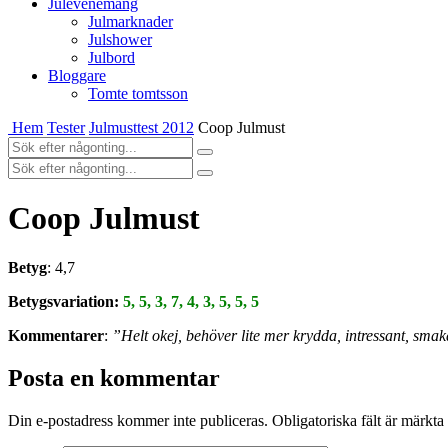
Julevenemang
Julmarknader
Julshower
Julbord
Bloggare
Tomte tomtsson
Hem
Tester
Julmusttest 2012
Coop Julmust
Coop Julmust
Betyg
: 4,7
Betygsvariation:
5, 5, 3, 7, 4, 3, 5, 5, 5
Kommentarer
:
”Helt okej, behöver lite mer krydda, intressant, sma
Posta en kommentar
Din e-postadress kommer inte publiceras.
Obligatoriska fält är märkta