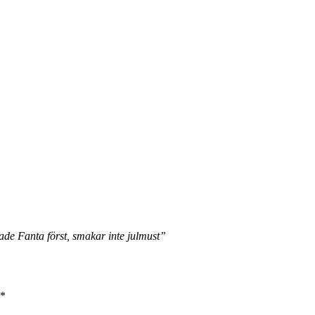
kade Fanta först, smakar inte julmust”
*