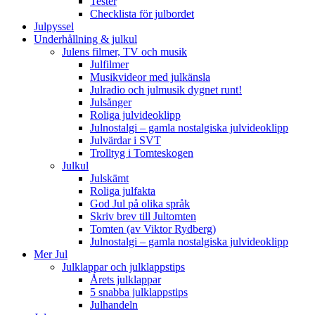
Tester
Checklista för julbordet
Julpyssel
Underhållning & julkul
Julens filmer, TV och musik
Julfilmer
Musikvideor med julkänsla
Julradio och julmusik dygnet runt!
Julsånger
Roliga julvideoklipp
Julnostalgi – gamla nostalgiska julvideoklipp
Julvärdar i SVT
Trolltyg i Tomteskogen
Julkul
Julskämt
Roliga julfakta
God Jul på olika språk
Skriv brev till Jultomten
Tomten (av Viktor Rydberg)
Julnostalgi – gamla nostalgiska julvideoklipp
Mer Jul
Julklappar och julklappstips
Årets julklappar
5 snabba julklappstips
Julhandeln