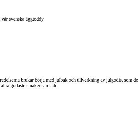
 vår svenska äggtoddy.
eredelserna brukar börja med julbak och tillverkning av julgodis, som de
s allra godaste smaker samlade.