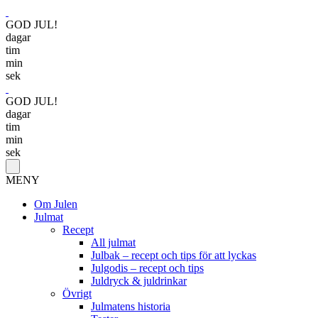
GOD JUL!
dagar
tim
min
sek
GOD JUL!
dagar
tim
min
sek
MENY
Om Julen
Julmat
Recept
All julmat
Julbak – recept och tips för att lyckas
Julgodis – recept och tips
Juldryck & juldrinkar
Övrigt
Julmatens historia