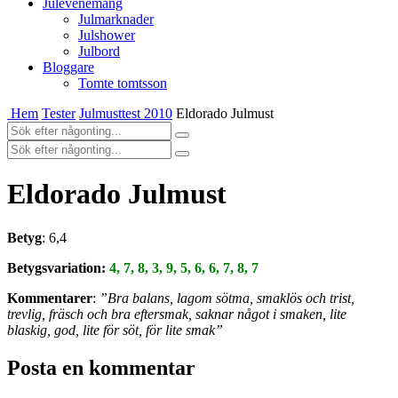
Julevenemang
Julmarknader
Julshower
Julbord
Bloggare
Tomte tomtsson
Hem
Tester
Julmusttest 2010
Eldorado Julmust
Eldorado Julmust
Betyg
: 6,4
Betygsvariation:
4, 7, 8, 3, 9, 5, 6, 6, 7, 8, 7
Kommentarer
:
”Bra balans, lagom sötma, smaklös och trist,
trevlig, fräsch och bra eftersmak, saknar något i smaken, lite
blaskig, god, lite för söt, för lite smak”
Posta en kommentar