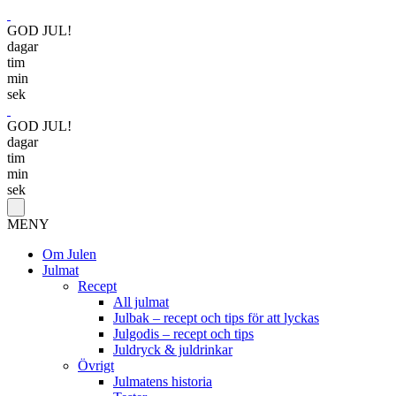
GOD JUL!
dagar
tim
min
sek
GOD JUL!
dagar
tim
min
sek
MENY
Om Julen
Julmat
Recept
All julmat
Julbak – recept och tips för att lyckas
Julgodis – recept och tips
Juldryck & juldrinkar
Övrigt
Julmatens historia