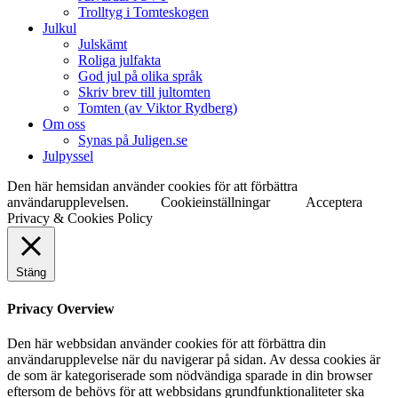
Trolltyg i Tomteskogen
Julkul
Julskämt
Roliga julfakta
God jul på olika språk
Skriv brev till jultomten
Tomten (av Viktor Rydberg)
Om oss
Synas på Juligen.se
Julpyssel
Den här hemsidan använder cookies för att förbättra
användarupplevelsen.
Cookieinställningar
Acceptera
Privacy & Cookies Policy
Stäng
Privacy Overview
Den här webbsidan använder cookies för att förbättra din
användarupplevelse när du navigerar på sidan. Av dessa cookies är
de som är kategoriserade som nödvändiga sparade in din browser
eftersom de behövs för att webbsidans grundfunktionaliteter ska