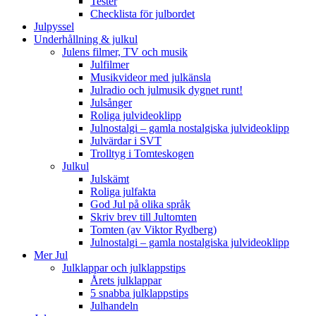
Tester
Checklista för julbordet
Julpyssel
Underhållning & julkul
Julens filmer, TV och musik
Julfilmer
Musikvideor med julkänsla
Julradio och julmusik dygnet runt!
Julsånger
Roliga julvideoklipp
Julnostalgi – gamla nostalgiska julvideoklipp
Julvärdar i SVT
Trolltyg i Tomteskogen
Julkul
Julskämt
Roliga julfakta
God Jul på olika språk
Skriv brev till Jultomten
Tomten (av Viktor Rydberg)
Julnostalgi – gamla nostalgiska julvideoklipp
Mer Jul
Julklappar och julklappstips
Årets julklappar
5 snabba julklappstips
Julhandeln