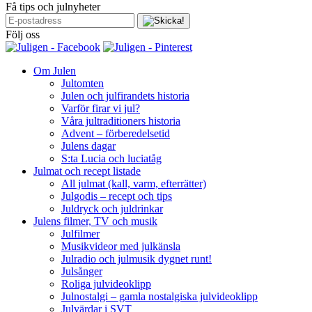
Få tips och julnyheter
Följ oss
Om Julen
Jultomten
Julen och julfirandets historia
Varför firar vi jul?
Våra jultraditioners historia
Advent – förberedelsetid
Julens dagar
S:ta Lucia och luciatåg
Julmat och recept listade
All julmat (kall, varm, efterrätter)
Julgodis – recept och tips
Juldryck och juldrinkar
Julens filmer, TV och musik
Julfilmer
Musikvideor med julkänsla
Julradio och julmusik dygnet runt!
Julsånger
Roliga julvideoklipp
Julnostalgi – gamla nostalgiska julvideoklipp
Julvärdar i SVT