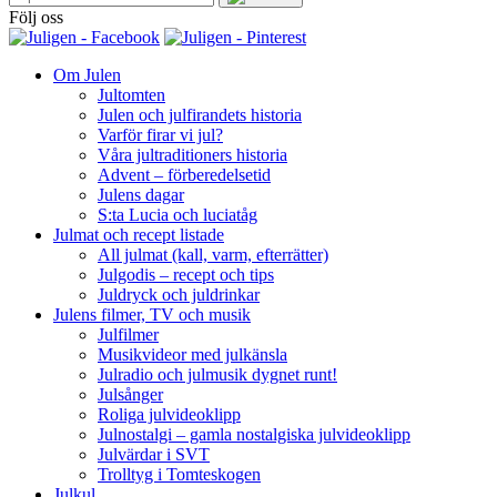
Följ oss
Om Julen
Jultomten
Julen och julfirandets historia
Varför firar vi jul?
Våra jultraditioners historia
Advent – förberedelsetid
Julens dagar
S:ta Lucia och luciatåg
Julmat och recept listade
All julmat (kall, varm, efterrätter)
Julgodis – recept och tips
Juldryck och juldrinkar
Julens filmer, TV och musik
Julfilmer
Musikvideor med julkänsla
Julradio och julmusik dygnet runt!
Julsånger
Roliga julvideoklipp
Julnostalgi – gamla nostalgiska julvideoklipp
Julvärdar i SVT
Trolltyg i Tomteskogen
Julkul