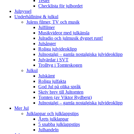
Tester
Checklista för julbordet
Julpyssel
Underhållning & julkul
Julens filmer, TV och musik
Julfilmer
Musikvideor med julkänsla
Julradio och julmusik dygnet runt!
Julsånger
Roliga julvideoklipp
Julnostalgi – gamla nostalgiska julvideoklipp
Julvärdar i SVT
Trolltyg i Tomteskogen
Julkul
Julskämt
Roliga julfakta
God Jul på olika språk
Skriv brev till Jultomten
Tomten (av Viktor Rydberg)
Julnostalgi – gamla nostalgiska julvideoklipp
Mer Jul
Julklappar och julklappstips
Årets julklappar
5 snabba julklappstips
Julhandeln