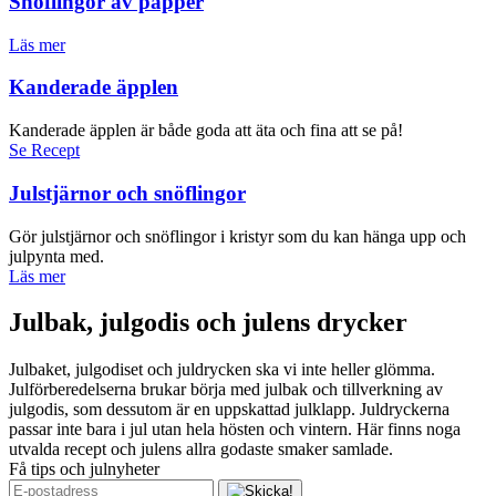
Snöflingor av papper
Läs mer
Kanderade äpplen
Kanderade äpplen är både goda att äta och fina att se på!
Se Recept
Julstjärnor och snöflingor
Gör julstjärnor och snöflingor i kristyr som du kan hänga upp och
julpynta med.
Läs mer
Julbak, julgodis och julens drycker
Julbaket, julgodiset och juldrycken ska vi inte heller glömma.
Julförberedelserna brukar börja med julbak och tillverkning av
julgodis, som dessutom är en uppskattad julklapp. Juldryckerna
passar inte bara i jul utan hela hösten och vintern. Här finns noga
utvalda recept och julens allra godaste smaker samlade.
Få tips och julnyheter