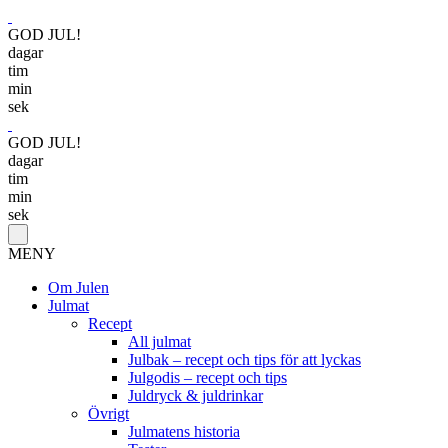
GOD JUL!
dagar
tim
min
sek
GOD JUL!
dagar
tim
min
sek
MENY
Om Julen
Julmat
Recept
All julmat
Julbak – recept och tips för att lyckas
Julgodis – recept och tips
Juldryck & juldrinkar
Övrigt
Julmatens historia