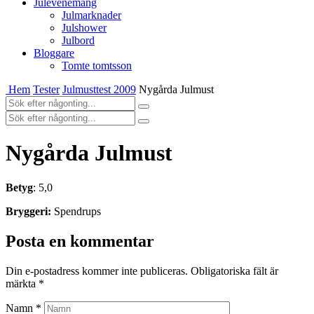
Julevenemang
Julmarknader
Julshower
Julbord
Bloggare
Tomte tomtsson
Hem
Tester
Julmusttest 2009
Nygårda Julmust
Nygårda Julmust
Betyg
: 5,0
Bryggeri:
Spendrups
Posta en kommentar
Din e-postadress kommer inte publiceras.
Obligatoriska fält är
märkta
*
Namn
*