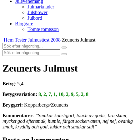
Julevenemang
Julmarknader
Julshower
Julbord
Bloggare
Tomte tomtsson
Hem
Tester
Julmusttest 2008
Zeunerts Julmust
Zeunerts Julmust
Betyg
: 5,4
Betygsvariation:
8, 2, 7, 1, 10, 2, 9, 5, 2, 8
Bryggeri:
Kopparbergs/Zeunerts
Kommentarer
:
”Smakar konstgjort, touch av godis, bra skum,
mycket god eftersmak, humle, färgat sockervatten, nej nej, ovanlig
smak, kryddig och god, luktar och smakar saft”
Posta en kommentar