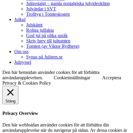
Julnostalgi – gamla nostalgiska julvideoklipp
Julvärdar i SVT
Trolltyg i Tomteskogen
Julkul
Julskämt
Roliga julfakta
God jul på olika språk
Skriv brev till jultomten
Tomten (av Viktor Rydberg)
Om oss
Synas på Juligen.se
Julpyssel
Den här hemsidan använder cookies för att förbättra
användarupplevelsen.
Cookieinställningar
Acceptera
Privacy & Cookies Policy
Stäng
Privacy Overview
Den här webbsidan använder cookies för att förbättra din
användarupplevelse när du navigerar på sidan. Av dessa cookies är