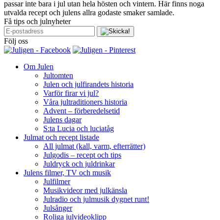
passar inte bara i jul utan hela hösten och vintern. Här finns noga
utvalda recept och julens allra godaste smaker samlade.
Få tips och julnyheter
Följ oss
Om Julen
Jultomten
Julen och julfirandets historia
Varför firar vi jul?
Våra jultraditioners historia
Advent – förberedelsetid
Julens dagar
S:ta Lucia och luciatåg
Julmat och recept listade
All julmat (kall, varm, efterrätter)
Julgodis – recept och tips
Juldryck och juldrinkar
Julens filmer, TV och musik
Julfilmer
Musikvideor med julkänsla
Julradio och julmusik dygnet runt!
Julsånger
Roliga julvideoklipp