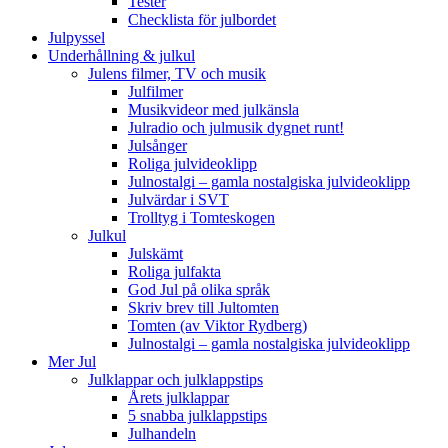
Tester
Checklista för julbordet
Julpyssel
Underhållning & julkul
Julens filmer, TV och musik
Julfilmer
Musikvideor med julkänsla
Julradio och julmusik dygnet runt!
Julsånger
Roliga julvideoklipp
Julnostalgi – gamla nostalgiska julvideoklipp
Julvärdar i SVT
Trolltyg i Tomteskogen
Julkul
Julskämt
Roliga julfakta
God Jul på olika språk
Skriv brev till Jultomten
Tomten (av Viktor Rydberg)
Julnostalgi – gamla nostalgiska julvideoklipp
Mer Jul
Julklappar och julklappstips
Årets julklappar
5 snabba julklappstips
Julhandeln