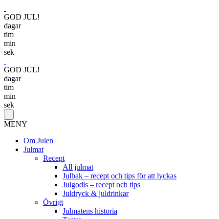
GOD JUL!
dagar
tim
min
sek
GOD JUL!
dagar
tim
min
sek
MENY
Om Julen
Julmat
Recept
All julmat
Julbak – recept och tips för att lyckas
Julgodis – recept och tips
Juldryck & juldrinkar
Övrigt
Julmatens historia