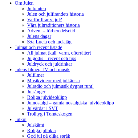
Om Julen
Jultomten
Julen och julfirandets historia
Varför firar vi jul?
Våra jultraditioners historia
Advent – förberedelsetid
Julens dagar
S:ta Lucia och luciatåg
Julmat och recept listade
All julmat (kall, varm, efterrätter)
Julgodis – recept och tips
Juldryck och juldrinkar
Julens filmer, TV och musik
Julfilmer
Musikvideor med julkänsla
Julradio och julmusik dygnet runt!
Julsånger
Roliga julvideoklipp
Julnostalgi – gamla nostalgiska julvideoklipp
Julvärdar i SVT
Trolltyg i Tomteskogen
Julkul
Julskämt
Roliga julfakta
God jul på olika språk