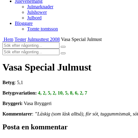
Julevenemang
Julmarknader
Julshower
Julbord
Bloggare
Tomte tomtsson
Hem
Tester
Julmusttest 2008
Vasa Special Julmust
Vasa Special Julmust
Betyg
: 5,1
Betygsvariation:
4, 2, 5, 2, 10, 5, 8, 6, 2, 7
Bryggeri:
Vasa Bryggeri
Kommentarer
:
”Läskig (som läsk alltså), för söt, tuggummismak, sö
Posta en kommentar