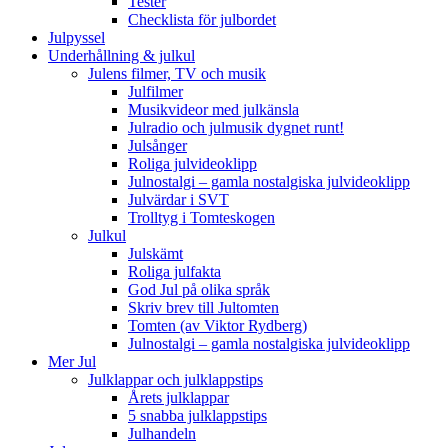
Tester
Checklista för julbordet
Julpyssel
Underhållning & julkul
Julens filmer, TV och musik
Julfilmer
Musikvideor med julkänsla
Julradio och julmusik dygnet runt!
Julsånger
Roliga julvideoklipp
Julnostalgi – gamla nostalgiska julvideoklipp
Julvärdar i SVT
Trolltyg i Tomteskogen
Julkul
Julskämt
Roliga julfakta
God Jul på olika språk
Skriv brev till Jultomten
Tomten (av Viktor Rydberg)
Julnostalgi – gamla nostalgiska julvideoklipp
Mer Jul
Julklappar och julklappstips
Årets julklappar
5 snabba julklappstips
Julhandeln