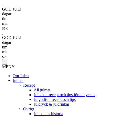
GOD JUL!
dagar
tim
min
sek
GOD JUL!
dagar
tim
min
sek
MENY
Om Julen
Julmat
Recept
All julmat
Julbak – recept och tips för att lyckas
Julgodis – recept och tips
Juldryck & juldrinkar
Övrigt
Julmatens historia