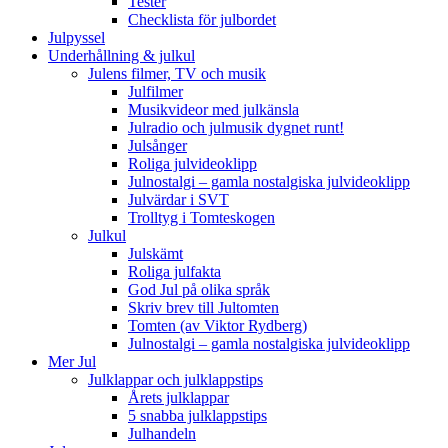
Tester
Checklista för julbordet
Julpyssel
Underhållning & julkul
Julens filmer, TV och musik
Julfilmer
Musikvideor med julkänsla
Julradio och julmusik dygnet runt!
Julsånger
Roliga julvideoklipp
Julnostalgi – gamla nostalgiska julvideoklipp
Julvärdar i SVT
Trolltyg i Tomteskogen
Julkul
Julskämt
Roliga julfakta
God Jul på olika språk
Skriv brev till Jultomten
Tomten (av Viktor Rydberg)
Julnostalgi – gamla nostalgiska julvideoklipp
Mer Jul
Julklappar och julklappstips
Årets julklappar
5 snabba julklappstips
Julhandeln