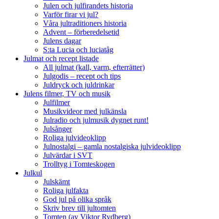
Julen och julfirandets historia
Varför firar vi jul?
Våra jultraditioners historia
Advent – förberedelsetid
Julens dagar
S:ta Lucia och luciatåg
Julmat och recept listade
All julmat (kall, varm, efterrätter)
Julgodis – recept och tips
Juldryck och juldrinkar
Julens filmer, TV och musik
Julfilmer
Musikvideor med julkänsla
Julradio och julmusik dygnet runt!
Julsånger
Roliga julvideoklipp
Julnostalgi – gamla nostalgiska julvideoklipp
Julvärdar i SVT
Trolltyg i Tomteskogen
Julkul
Julskämt
Roliga julfakta
God jul på olika språk
Skriv brev till jultomten
Tomten (av Viktor Rydberg)