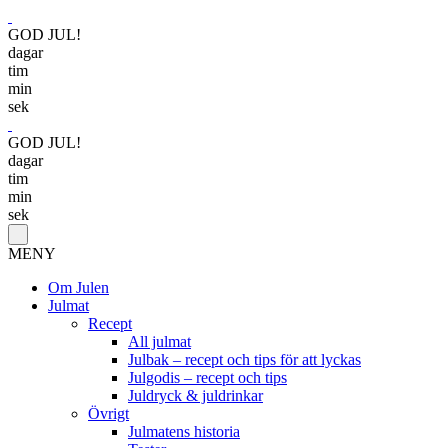
GOD JUL!
dagar
tim
min
sek
GOD JUL!
dagar
tim
min
sek
MENY
Om Julen
Julmat
Recept
All julmat
Julbak – recept och tips för att lyckas
Julgodis – recept och tips
Juldryck & juldrinkar
Övrigt
Julmatens historia