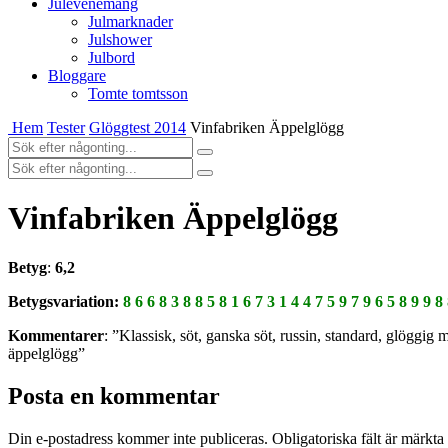
Julevenemang
Julmarknader
Julshower
Julbord
Bloggare
Tomte tomtsson
Hem
Tester
Glöggtest 2014
Vinfabriken Äppelglögg
Vinfabriken Äppelglögg
Betyg
:
6,2
Betygsvariation:
8 6 6 8 3 8 8 5 8 1 6 7 3 1 4 4 7 5 9 7 9 6 5 8 9 9 8
Kommentarer
: ”Klassisk, söt, ganska söt, russin, standard, glöggig m
äppelglögg”
Posta en kommentar
Din e-postadress kommer inte publiceras.
Obligatoriska fält är märkta