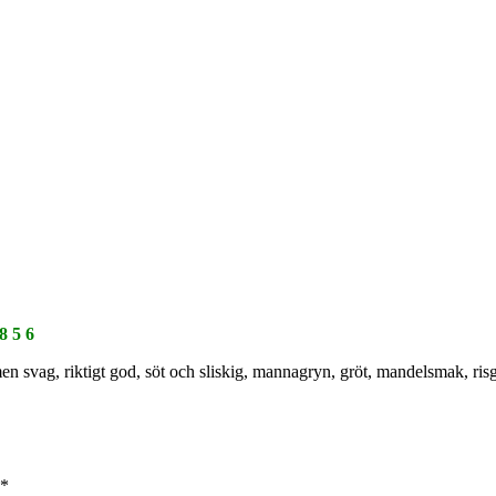
 8 5 6
en svag, riktigt god, söt och sliskig, mannagryn, gröt, mandelsmak, risgry
*