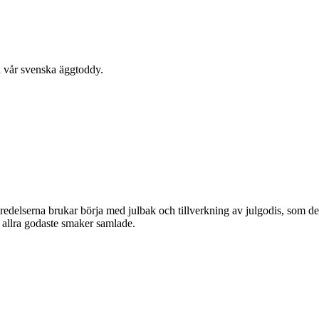
 vår svenska äggtoddy.
eredelserna brukar börja med julbak och tillverkning av julgodis, som de
s allra godaste smaker samlade.