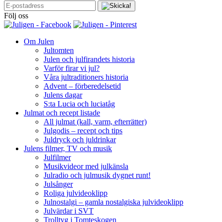
Följ oss
Om Julen
Jultomten
Julen och julfirandets historia
Varför firar vi jul?
Våra jultraditioners historia
Advent – förberedelsetid
Julens dagar
S:ta Lucia och luciatåg
Julmat och recept listade
All julmat (kall, varm, efterrätter)
Julgodis – recept och tips
Juldryck och juldrinkar
Julens filmer, TV och musik
Julfilmer
Musikvideor med julkänsla
Julradio och julmusik dygnet runt!
Julsånger
Roliga julvideoklipp
Julnostalgi – gamla nostalgiska julvideoklipp
Julvärdar i SVT
Trolltyg i Tomteskogen