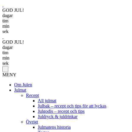
GOD JUL!
dagar
tim
min
sek
GOD JUL!
dagar
tim
min
sek
MENY
Om Julen
Julmat
Recept
All julmat
Julbak – recept och tips för att lyckas
Julgodis – recept och tips
Juldryck & juldrinkar
Övrigt
Julmatens historia