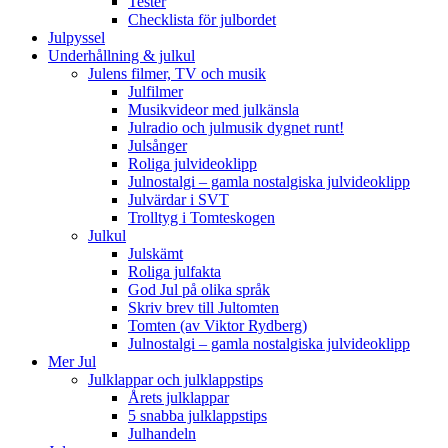
Tester
Checklista för julbordet
Julpyssel
Underhållning & julkul
Julens filmer, TV och musik
Julfilmer
Musikvideor med julkänsla
Julradio och julmusik dygnet runt!
Julsånger
Roliga julvideoklipp
Julnostalgi – gamla nostalgiska julvideoklipp
Julvärdar i SVT
Trolltyg i Tomteskogen
Julkul
Julskämt
Roliga julfakta
God Jul på olika språk
Skriv brev till Jultomten
Tomten (av Viktor Rydberg)
Julnostalgi – gamla nostalgiska julvideoklipp
Mer Jul
Julklappar och julklappstips
Årets julklappar
5 snabba julklappstips
Julhandeln