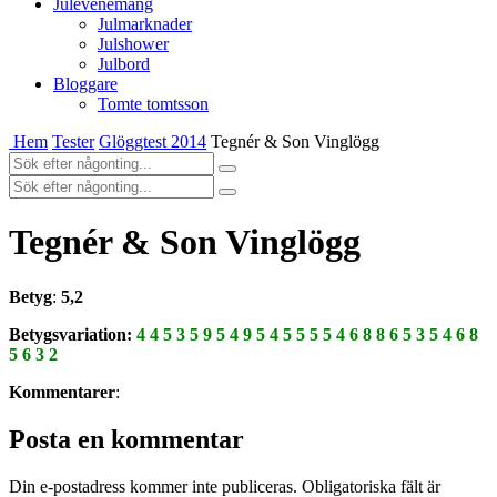
Julevenemang
Julmarknader
Julshower
Julbord
Bloggare
Tomte tomtsson
Hem
Tester
Glöggtest 2014
Tegnér & Son Vinglögg
Tegnér & Son Vinglögg
Betyg
:
5,2
Betygsvariation:
4 4 5 3 5 9 5 4 9 5 4 5 5 5 5 4 6 8 8 6 5 3 5 4 6 8
5 6 3 2
Kommentarer
:
Posta en kommentar
Din e-postadress kommer inte publiceras.
Obligatoriska fält är