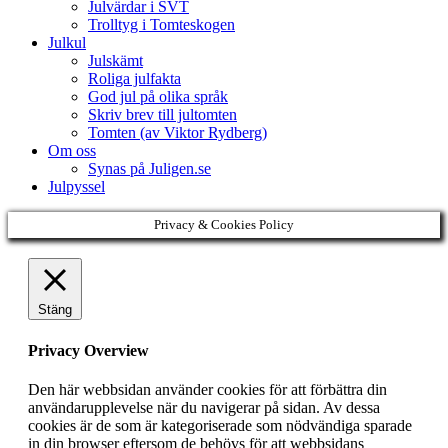
Julvärdar i SVT
Trolltyg i Tomteskogen
Julkul
Julskämt
Roliga julfakta
God jul på olika språk
Skriv brev till jultomten
Tomten (av Viktor Rydberg)
Om oss
Synas på Juligen.se
Julpyssel
Privacy & Cookies Policy
Stäng
Privacy Overview
Den här webbsidan använder cookies för att förbättra din
användarupplevelse när du navigerar på sidan. Av dessa
cookies är de som är kategoriserade som nödvändiga sparade
in din browser eftersom de behövs för att webbsidans