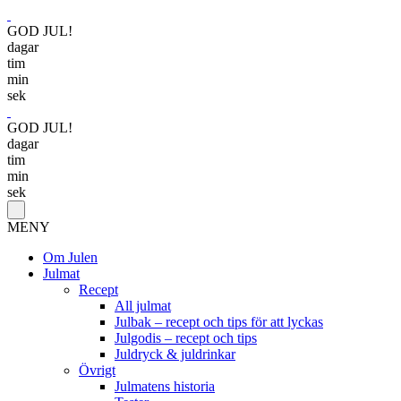
GOD JUL!
dagar
tim
min
sek
GOD JUL!
dagar
tim
min
sek
MENY
Om Julen
Julmat
Recept
All julmat
Julbak – recept och tips för att lyckas
Julgodis – recept och tips
Juldryck & juldrinkar
Övrigt
Julmatens historia