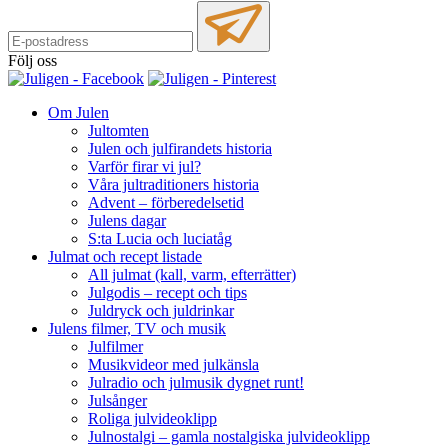
Följ oss
Om Julen
Jultomten
Julen och julfirandets historia
Varför firar vi jul?
Våra jultraditioners historia
Advent – förberedelsetid
Julens dagar
S:ta Lucia och luciatåg
Julmat och recept listade
All julmat (kall, varm, efterrätter)
Julgodis – recept och tips
Juldryck och juldrinkar
Julens filmer, TV och musik
Julfilmer
Musikvideor med julkänsla
Julradio och julmusik dygnet runt!
Julsånger
Roliga julvideoklipp
Julnostalgi – gamla nostalgiska julvideoklipp