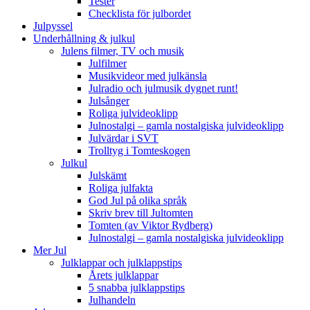
Tester
Checklista för julbordet
Julpyssel
Underhållning & julkul
Julens filmer, TV och musik
Julfilmer
Musikvideor med julkänsla
Julradio och julmusik dygnet runt!
Julsånger
Roliga julvideoklipp
Julnostalgi – gamla nostalgiska julvideoklipp
Julvärdar i SVT
Trolltyg i Tomteskogen
Julkul
Julskämt
Roliga julfakta
God Jul på olika språk
Skriv brev till Jultomten
Tomten (av Viktor Rydberg)
Julnostalgi – gamla nostalgiska julvideoklipp
Mer Jul
Julklappar och julklappstips
Årets julklappar
5 snabba julklappstips
Julhandeln