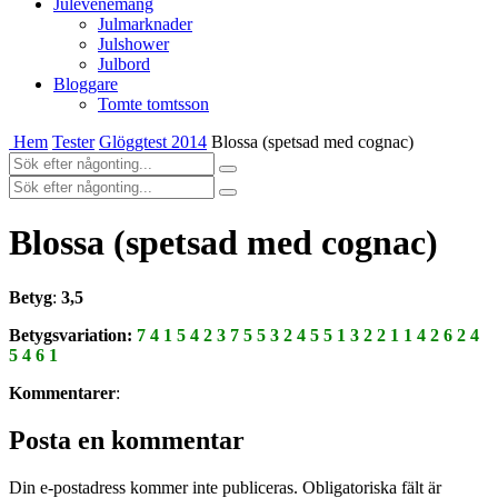
Julevenemang
Julmarknader
Julshower
Julbord
Bloggare
Tomte tomtsson
Hem
Tester
Glöggtest 2014
Blossa (spetsad med cognac)
Blossa (spetsad med cognac)
Betyg
:
3,5
Betygsvariation:
7 4 1 5 4 2 3 7 5 5 3 2 4 5 5 1 3 2 2 1 1 4 2 6 2 4
5 4 6 1
Kommentarer
:
Posta en kommentar
Din e-postadress kommer inte publiceras.
Obligatoriska fält är