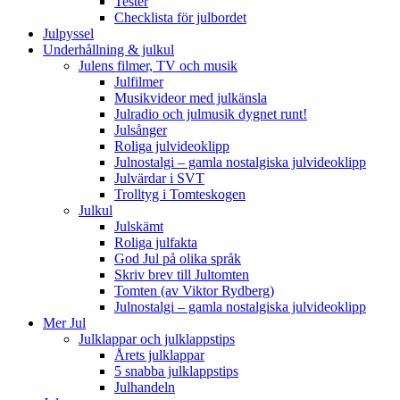
Tester
Checklista för julbordet
Julpyssel
Underhållning & julkul
Julens filmer, TV och musik
Julfilmer
Musikvideor med julkänsla
Julradio och julmusik dygnet runt!
Julsånger
Roliga julvideoklipp
Julnostalgi – gamla nostalgiska julvideoklipp
Julvärdar i SVT
Trolltyg i Tomteskogen
Julkul
Julskämt
Roliga julfakta
God Jul på olika språk
Skriv brev till Jultomten
Tomten (av Viktor Rydberg)
Julnostalgi – gamla nostalgiska julvideoklipp
Mer Jul
Julklappar och julklappstips
Årets julklappar
5 snabba julklappstips
Julhandeln