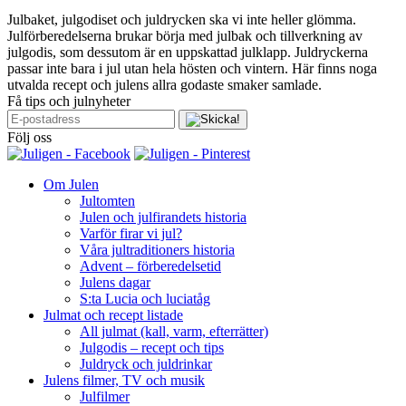
Julbaket, julgodiset och juldrycken ska vi inte heller glömma.
Julförberedelserna brukar börja med julbak och tillverkning av
julgodis, som dessutom är en uppskattad julklapp. Juldryckerna
passar inte bara i jul utan hela hösten och vintern. Här finns noga
utvalda recept och julens allra godaste smaker samlade.
Få tips och julnyheter
Följ oss
Om Julen
Jultomten
Julen och julfirandets historia
Varför firar vi jul?
Våra jultraditioners historia
Advent – förberedelsetid
Julens dagar
S:ta Lucia och luciatåg
Julmat och recept listade
All julmat (kall, varm, efterrätter)
Julgodis – recept och tips
Juldryck och juldrinkar
Julens filmer, TV och musik
Julfilmer