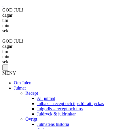
GOD JUL!
dagar
tim
min
sek
GOD JUL!
dagar
tim
min
sek
MENY
Om Julen
Julmat
Recept
All julmat
Julbak – recept och tips för att lyckas
Julgodis – recept och tips
Juldryck & juldrinkar
Övrigt
Julmatens historia