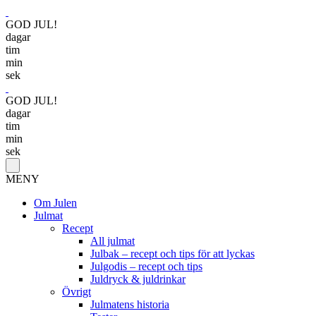
GOD JUL!
dagar
tim
min
sek
GOD JUL!
dagar
tim
min
sek
MENY
Om Julen
Julmat
Recept
All julmat
Julbak – recept och tips för att lyckas
Julgodis – recept och tips
Juldryck & juldrinkar
Övrigt
Julmatens historia