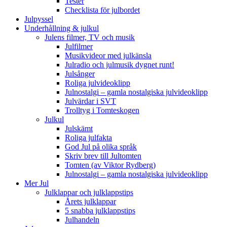
Tester
Checklista för julbordet
Julpyssel
Underhållning & julkul
Julens filmer, TV och musik
Julfilmer
Musikvideor med julkänsla
Julradio och julmusik dygnet runt!
Julsånger
Roliga julvideoklipp
Julnostalgi – gamla nostalgiska julvideoklipp
Julvärdar i SVT
Trolltyg i Tomteskogen
Julkul
Julskämt
Roliga julfakta
God Jul på olika språk
Skriv brev till Jultomten
Tomten (av Viktor Rydberg)
Julnostalgi – gamla nostalgiska julvideoklipp
Mer Jul
Julklappar och julklappstips
Årets julklappar
5 snabba julklappstips
Julhandeln