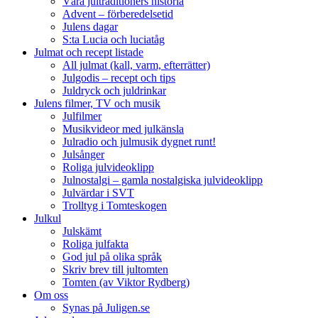
Våra jultraditioners historia
Advent – förberedelsetid
Julens dagar
S:ta Lucia och luciatåg
Julmat och recept listade
All julmat (kall, varm, efterrätter)
Julgodis – recept och tips
Juldryck och juldrinkar
Julens filmer, TV och musik
Julfilmer
Musikvideor med julkänsla
Julradio och julmusik dygnet runt!
Julsånger
Roliga julvideoklipp
Julnostalgi – gamla nostalgiska julvideoklipp
Julvärdar i SVT
Trolltyg i Tomteskogen
Julkul
Julskämt
Roliga julfakta
God jul på olika språk
Skriv brev till jultomten
Tomten (av Viktor Rydberg)
Om oss
Synas på Juligen.se