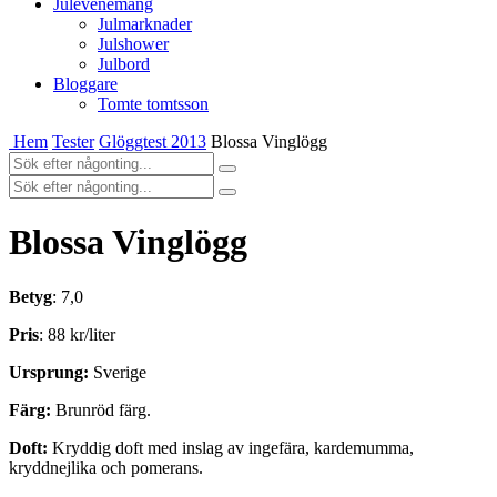
Julevenemang
Julmarknader
Julshower
Julbord
Bloggare
Tomte tomtsson
Hem
Tester
Glöggtest 2013
Blossa Vinglögg
Blossa Vinglögg
Betyg
: 7,0
Pris
: 88 kr/liter
Ursprung:
Sverige
Färg:
Brunröd färg.
Doft:
Kryddig doft med inslag av ingefära, kardemumma,
kryddnejlika och pomerans.