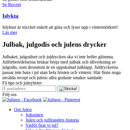
Se Recept
Islykta
Islyktor är mycket enkelt att göra och lyser upp i vintermörkret!
Läs mer
Julbak, julgodis och julens drycker
Julbaket, julgodiset och juldrycken ska vi inte heller glömma.
Julförberedelserna brukar börja med julbak och tillverkning av
julgodis, som dessutom är en uppskattad julklapp. Juldryckerna
passar inte bara i jul utan hela hösten och vintern. Här finns noga
utvalda recept och julens allra godaste smaker samlade.
Få tips och julnyheter
Följ oss
Om Julen
Jultomten
Julen och julfirandets historia
Varför firar vi jul?