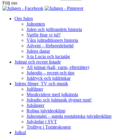
Följ oss
Om Julen
Jultomten
Julen och julfirandets historia
Varför firar vi jul?
Våra jultraditioners historia
Advent – förberedelsetid
Julens dagar
S:ta Lucia och luciatåg
Julmat och recept listade
All julmat (kall, varm, efterrätter)
Julgodis – recept och tips
Juldryck och juldrinkar
Julens filmer, TV och musik
Julfilmer
Musikvideor med julkänsla
Julradio och julmusik dygnet runt!
Julsånger
Roliga julvideoklipp
Julnostalgi – gamla nostalgiska julvideoklipp
Julvärdar i SVT
Trolltyg i Tomteskogen
Julkul