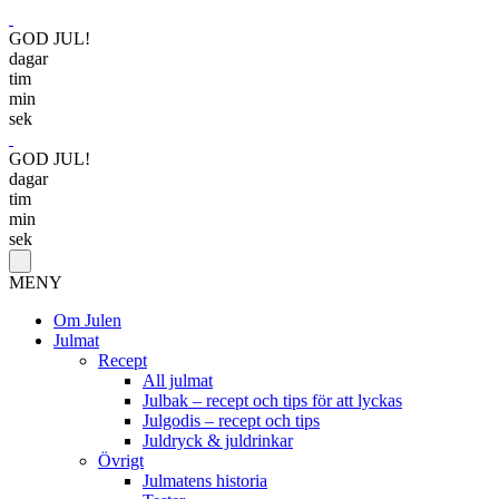
GOD JUL!
dagar
tim
min
sek
GOD JUL!
dagar
tim
min
sek
MENY
Om Julen
Julmat
Recept
All julmat
Julbak – recept och tips för att lyckas
Julgodis – recept och tips
Juldryck & juldrinkar
Övrigt
Julmatens historia