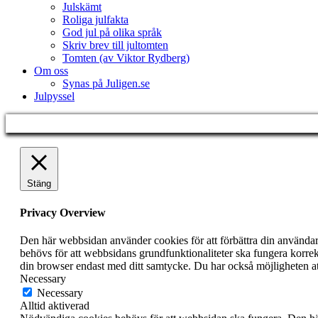
Julskämt
Roliga julfakta
God jul på olika språk
Skriv brev till jultomten
Tomten (av Viktor Rydberg)
Om oss
Synas på Juligen.se
Julpyssel
Stäng
Privacy Overview
Den här webbsidan använder cookies för att förbättra din använda
behövs för att webbsidans grundfunktionaliteter ska fungera korrek
din browser endast med ditt samtycke. Du har också möjligheten at
Necessary
Necessary
Alltid aktiverad