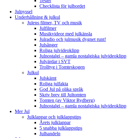
Tester
Checklista för julbordet
Julpyssel
Underhållning & julkul
Julens filmer, TV och musik
Julfilmer
Musikvideor med julkänsla
Julradio och julmusik dygnet runt!
Julsånger
Roliga julvideoklipp
Julnostalgi – gamla nostalgiska julvideoklipp
Julvärdar i SVT
Trolltyg i Tomteskogen
Julkul
Julskämt
Roliga julfakta
God Jul på olika språk
Skriv brev till Jultomten
Tomten (av Viktor Rydberg)
Julnostalgi – gamla nostalgiska julvideoklipp
Mer Jul
Julklappar och julklappstips
Årets julklappar
5 snabba julklappstips
Julhandeln