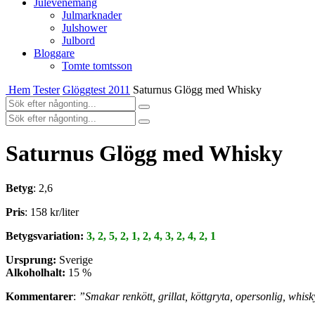
Julevenemang
Julmarknader
Julshower
Julbord
Bloggare
Tomte tomtsson
Hem
Tester
Glöggtest 2011
Saturnus Glögg med Whisky
Saturnus Glögg med Whisky
Betyg
: 2,6
Pris
: 158 kr/liter
Betygsvariation:
3, 2, 5, 2, 1, 2, 4, 3, 2, 4, 2, 1
Ursprung:
Sverige
Alkoholhalt:
15 %
Kommentarer
:
”Smakar renkött, grillat, köttgryta, opersonlig, whis