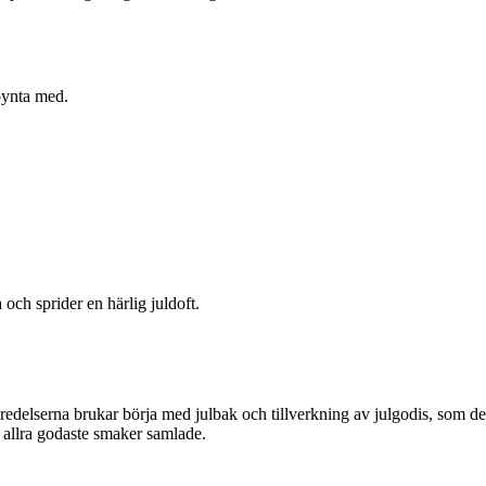
pynta med.
 och sprider en härlig juldoft.
eredelserna brukar börja med julbak och tillverkning av julgodis, som de
s allra godaste smaker samlade.