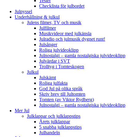
Tester
Checklista för julbordet
Julpyssel
Underhållning & julkul
Julens filmer, TV och musik
Julfilmer
Musikvideor med julkänsla
Julradio och julmusik dygnet runt!
Julsånger
Roliga julvideoklipp
Julnostalgi – gamla nostalgiska julvideoklipp
Julvärdar i SVT
Trolltyg i Tomteskogen
Julkul
Julskämt
Roliga julfakta
God Jul på olika språk
Skriv brev till Jultomten
Tomten (av Viktor Rydberg)
Julnostalgi – gamla nostalgiska julvideoklipp
Mer Jul
Julklappar och julklappstips
Årets julklappar
5 snabba julklappstips
Julhandeln