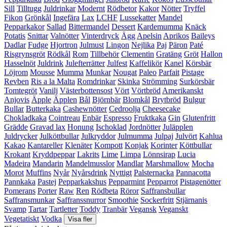
Sill
Tilltugg
Juldrinkar
Modernt
Rödbetor
Kakor
Nötter
Tryffel
Fikon
Grönkål
Ingefära
Lax
LCHF
Lussekatter
Mandel
Pepparkakor
Sallad
Bittermandel
Dessert
Kardemumma
Knäck
Potatis
Snittar
Valnötter
Vinterdryck
Ägg
Apelsin
Aprikos
Baileys
Dadlar
Fudge
Hjortron
Julmust
Lingon
Nejlika
Paj
Päron
Paté
Risgrynsgröt
Rödkål
Rom
Tillbehör
Clementin
Gratäng
Gröt
Hallon
Hasselnöt
Juldrink
Julefterrätter
Julfest
Kaffelikör
Kanel
Körsbär
Löjrom
Mousse
Mumma
Munkar
Nougat
Paleo
Parfait
Pistage
Revben
Ris a la Malta
Romdrinkar
Skinka
Strömming
Surkörsbär
Tomtegröt
Vanilj
Västerbottensost
Vört
Vörtbröd
Amerikanskt
Anjovis
Äpple
Äpplen
Bål
Björnbär
Blomkål
Brytbröd
Bulgur
Bullar
Butterkaka
Cashewnötter
Cedroolja
Cheesecake
Chokladkaka
Cointreau
Enbär
Espresso
Fruktkaka
Gin
Glutenfritt
Grädde
Gravad lax
Honung
Ischoklad
Jordnötter
Juläpplen
Juldrycker
Julköttbullar
Julkryddor
Julmumma
Julpaj
Julvört
Kahlua
Kakao
Kantareller
Klenäter
Kompott
Konjak
Korinter
Köttbullar
Krokant
Kryddpeppar
Lakrits
Lime
Limpa
Lönnsirap
Lucia
Madeira
Mandarin
Mandelmusslor
Mandlar
Marshmallow
Mocha
Morot
Muffins
Nyår
Nyårsdrink
Nyttigt
Palsternacka
Pannacotta
Pannkaka
Pastej
Pepparkakshus
Pepparmint
Pepparrot
Pistagenötter
Pomerans
Porter
Raw
Ren
Rödbeta
Röror
Saffransbullar
Saffransmunkar
Saffranssnurror
Smoothie
Sockerfritt
Stjärnanis
Svamp
Tartar
Tartletter
Toddy
Tranbär
Vegansk
Veganskt
Vegetatiskt
Vodka
Visa fler