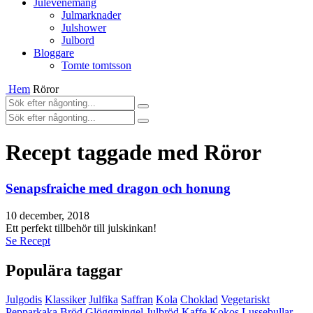
Julevenemang
Julmarknader
Julshower
Julbord
Bloggare
Tomte tomtsson
Hem
Röror
Recept taggade med Röror
Senapsfraiche med dragon och honung
10 december, 2018
Ett perfekt tillbehör till julskinkan!
Se Recept
Populära taggar
Julgodis
Klassiker
Julfika
Saffran
Kola
Choklad
Vegetariskt
Pepparkaka
Bröd
Glöggmingel
Julbröd
Kaffe
Kokos
Lussebullar