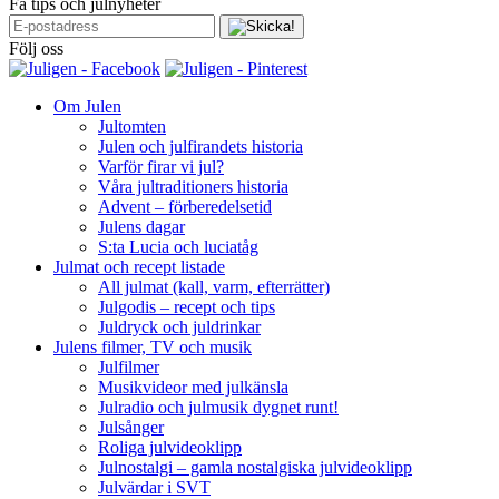
Få tips och julnyheter
Följ oss
Om Julen
Jultomten
Julen och julfirandets historia
Varför firar vi jul?
Våra jultraditioners historia
Advent – förberedelsetid
Julens dagar
S:ta Lucia och luciatåg
Julmat och recept listade
All julmat (kall, varm, efterrätter)
Julgodis – recept och tips
Juldryck och juldrinkar
Julens filmer, TV och musik
Julfilmer
Musikvideor med julkänsla
Julradio och julmusik dygnet runt!
Julsånger
Roliga julvideoklipp
Julnostalgi – gamla nostalgiska julvideoklipp
Julvärdar i SVT