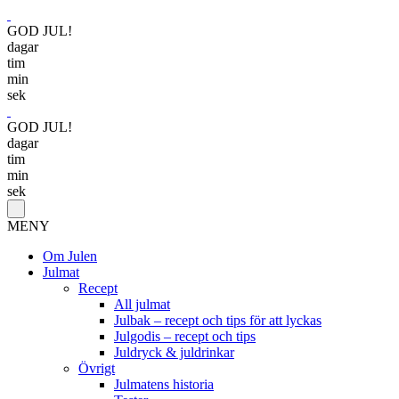
GOD JUL!
dagar
tim
min
sek
GOD JUL!
dagar
tim
min
sek
MENY
Om Julen
Julmat
Recept
All julmat
Julbak – recept och tips för att lyckas
Julgodis – recept och tips
Juldryck & juldrinkar
Övrigt
Julmatens historia