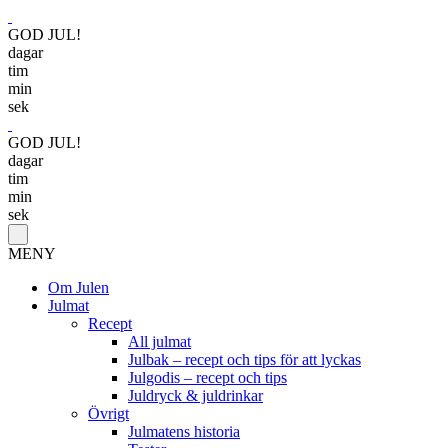
GOD JUL!
dagar
tim
min
sek
GOD JUL!
dagar
tim
min
sek
MENY
Om Julen
Julmat
Recept
All julmat
Julbak – recept och tips för att lyckas
Julgodis – recept och tips
Juldryck & juldrinkar
Övrigt
Julmatens historia