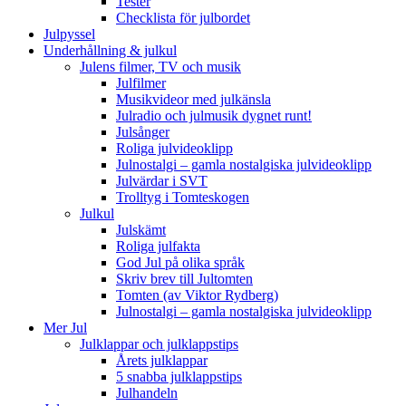
Tester
Checklista för julbordet
Julpyssel
Underhållning & julkul
Julens filmer, TV och musik
Julfilmer
Musikvideor med julkänsla
Julradio och julmusik dygnet runt!
Julsånger
Roliga julvideoklipp
Julnostalgi – gamla nostalgiska julvideoklipp
Julvärdar i SVT
Trolltyg i Tomteskogen
Julkul
Julskämt
Roliga julfakta
God Jul på olika språk
Skriv brev till Jultomten
Tomten (av Viktor Rydberg)
Julnostalgi – gamla nostalgiska julvideoklipp
Mer Jul
Julklappar och julklappstips
Årets julklappar
5 snabba julklappstips
Julhandeln