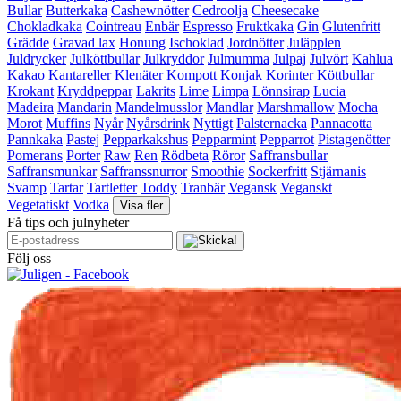
Bullar
Butterkaka
Cashewnötter
Cedroolja
Cheesecake
Chokladkaka
Cointreau
Enbär
Espresso
Fruktkaka
Gin
Glutenfritt
Grädde
Gravad lax
Honung
Ischoklad
Jordnötter
Juläpplen
Juldrycker
Julköttbullar
Julkryddor
Julmumma
Julpaj
Julvört
Kahlua
Kakao
Kantareller
Klenäter
Kompott
Konjak
Korinter
Köttbullar
Krokant
Kryddpeppar
Lakrits
Lime
Limpa
Lönnsirap
Lucia
Madeira
Mandarin
Mandelmusslor
Mandlar
Marshmallow
Mocha
Morot
Muffins
Nyår
Nyårsdrink
Nyttigt
Palsternacka
Pannacotta
Pannkaka
Pastej
Pepparkakshus
Pepparmint
Pepparrot
Pistagenötter
Pomerans
Porter
Raw
Ren
Rödbeta
Röror
Saffransbullar
Saffransmunkar
Saffranssnurror
Smoothie
Sockerfritt
Stjärnanis
Svamp
Tartar
Tartletter
Toddy
Tranbär
Vegansk
Veganskt
Vegetatiskt
Vodka
Visa fler
Få tips och julnyheter
Följ oss