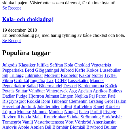
skinka i pajen. Västerbottensosten däremot, får du inte byta ut!
Se Recept
Kola- och chokladpaj
19 december, 2018
En oemotståndlig paj med härlig fyllning av både choklad och kola.
Se Recept
Populära taggar
Julgodis
Klassiker
Julfika
Saffran
Kola
Choklad
Vegetariskt
Pepparkaka
Bröd
Glöggmingel
Julbröd
Kaffe
Kokos
Lussebullar
Sill
Tilltugg
Juldrinkar
Modernt
Rödbetor
Kakor
Nötter
Tryffel
Fikon
Grönkål
Ingefära
Lax
LCHF
Lussekatter
Mandel
Pepparkakor
Sallad
Bittermandel
Dessert
Kardemumma
Knäck
Potatis
Snittar
Valnötter
Vinterdryck
Ägg
Apelsin
Aprikos
Baileys
Dadlar
Fudge
Hjortron
Julmust
Lingon
Nejlika
Paj
Päron
Paté
Risgrynsgröt
Rödkål
Rom
Tillbehör
Clementin
Gratäng
Gröt
Hallon
Hasselnöt
Juldrink
Julefterrätter
Julfest
Kaffelikör
Kanel
Körsbär
Löjrom
Mousse
Mumma
Munkar
Nougat
Paleo
Parfait
Pistage
Revben
Ris a la Malta
Romdrinkar
Skinka
Strömming
Surkörsbär
Tomtegröt
Vanilj
Västerbottensost
Vört
Vörtbröd
Amerikanskt
Anjovis
Äpple
Äpplen
Bål
Björnbär
Blomkål
Brytbröd
Bulgur