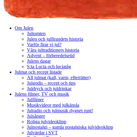
Om Julen
Jultomten
Julen och julfirandets historia
Varför firar vi jul?
Våra jultraditioners historia
Advent – förberedelsetid
Julens dagar
S:ta Lucia och luciatåg
Julmat och recept listade
All julmat (kall, varm, efterrätter)
Julgodis – recept och tips
Juldryck och juldrinkar
Julens filmer, TV och musik
Julfilmer
Musikvideor med julkänsla
Julradio och julmusik dygnet runt!
Julsånger
Roliga julvideoklipp
Julnostalgi – gamla nostalgiska julvideoklipp
Julvärdar i SVT