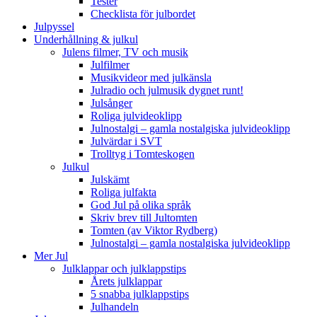
Tester
Checklista för julbordet
Julpyssel
Underhållning & julkul
Julens filmer, TV och musik
Julfilmer
Musikvideor med julkänsla
Julradio och julmusik dygnet runt!
Julsånger
Roliga julvideoklipp
Julnostalgi – gamla nostalgiska julvideoklipp
Julvärdar i SVT
Trolltyg i Tomteskogen
Julkul
Julskämt
Roliga julfakta
God Jul på olika språk
Skriv brev till Jultomten
Tomten (av Viktor Rydberg)
Julnostalgi – gamla nostalgiska julvideoklipp
Mer Jul
Julklappar och julklappstips
Årets julklappar
5 snabba julklappstips
Julhandeln