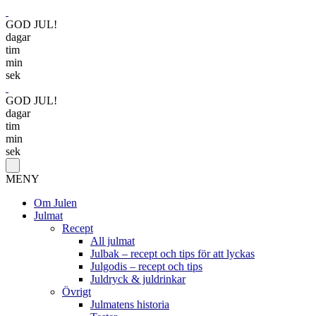
GOD JUL!
dagar
tim
min
sek
GOD JUL!
dagar
tim
min
sek
MENY
Om Julen
Julmat
Recept
All julmat
Julbak – recept och tips för att lyckas
Julgodis – recept och tips
Juldryck & juldrinkar
Övrigt
Julmatens historia