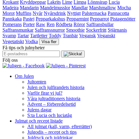
Krokant
Kryddpeppar
Lakrits
Lime
Limpa
Lönnsirap
Lucia
Madeira
Mandarin
Mandelmusslor
Mandlar
Marshmallow
Mocha
Morot
Muffins
Nyår
Nyårsdrink
Nyttigt
Palsternacka
Pannacotta
Pannkaka
Pastej
Pepparkakshus
Pepparmint
Pepparrot
Pistagenötter
Pomerans
Porter
Raw
Ren
Rödbeta
Röror
Saffransbullar
Saffransmunkar
Saffranssnurror
Smoothie
Sockerfritt
Stjärnanis
Svamp
Tartar
Tartletter
Toddy
Tranbär
Vegansk
Veganskt
Vegetatiskt
Vodka
Visa fler
Få tips och julnyheter
Följ oss
Om Julen
Jultomten
Julen och julfirandets historia
Varför firar vi jul?
Våra jultraditioners historia
Advent – förberedelsetid
Julens dagar
S:ta Lucia och luciatåg
Julmat och recept listade
All julmat (kall, varm, efterrätter)
Julgodis – recept och tips
Juldryck och juldrinkar