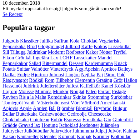
10 december, 2018
Ett mycket uppskattat krispigt julgodis som går åt som smör!
Se Recept
Populära taggar
Julgodis
Klassiker
Julfika
Saffran
Kola
Choklad
Vegetariskt
Pepparkaka
Bröd
Glöggmingel
Julbröd
Kaffe
Kokos
Lussebullar
Sill
Tilltugg
Juldrinkar
Modernt
Rödbetor
Kakor
Nötter
Tryffel
Fikon
Grönkål
Ingefära
Lax
LCHF
Lussekatter
Mandel
Pepparkakor
Sallad
Bittermandel
Dessert
Kardemumma
Knäck
Potatis
Snittar
Valnötter
Vinterdryck
Ägg
Apelsin
Aprikos
Baileys
Dadlar
Fudge
Hjortron
Julmust
Lingon
Nejlika
Paj
Päron
Paté
Risgrynsgröt
Rödkål
Rom
Tillbehör
Clementin
Gratäng
Gröt
Hallon
Hasselnöt
Juldrink
Julefterrätter
Julfest
Kaffelikör
Kanel
Körsbär
Löjrom
Mousse
Mumma
Munkar
Nougat
Paleo
Parfait
Pistage
Revben
Ris a la Malta
Romdrinkar
Skinka
Strömming
Surkörsbär
Tomtegröt
Vanilj
Västerbottensost
Vört
Vörtbröd
Amerikanskt
Anjovis
Äpple
Äpplen
Bål
Björnbär
Blomkål
Brytbröd
Bulgur
Bullar
Butterkaka
Cashewnötter
Cedroolja
Cheesecake
Chokladkaka
Cointreau
Enbär
Espresso
Fruktkaka
Gin
Glutenfritt
Grädde
Gravad lax
Honung
Ischoklad
Jordnötter
Juläpplen
Juldrycker
Julköttbullar
Julkryddor
Julmumma
Julpaj
Julvört
Kahlua
Kakao
Kantareller
Klenäter
Kompott
Konjak
Korinter
Köttbullar