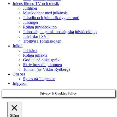
Julens filmer, TV och musik
Julfilmer
Musikvideor med julkänsla
Julradio och julmusik dygnet runt!
Julsånger
Roliga julvideoklipp
Julnostalgi – gamla nostalgiska julvideoklipp
Julvärdar i SVT
Trolltyg i Tomteskogen
Julkul
Julskämt
Roliga julfakta
God jul på olika språk
Skriv brev till jultomten
Tomten (av Viktor Rydberg)
Om oss
Synas på Juligen.se
Julpyssel
Privacy & Cookies Policy
Stäng