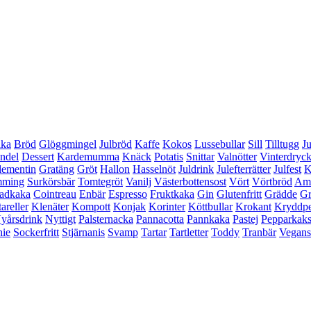
aka
Bröd
Glöggmingel
Julbröd
Kaffe
Kokos
Lussebullar
Sill
Tilltugg
Ju
ndel
Dessert
Kardemumma
Knäck
Potatis
Snittar
Valnötter
Vinterdryc
lementin
Gratäng
Gröt
Hallon
Hasselnöt
Juldrink
Julefterrätter
Julfest
K
mming
Surkörsbär
Tomtegröt
Vanilj
Västerbottensost
Vört
Vörtbröd
Ame
adkaka
Cointreau
Enbär
Espresso
Fruktkaka
Gin
Glutenfritt
Grädde
Gr
areller
Klenäter
Kompott
Konjak
Korinter
Köttbullar
Krokant
Kryddp
yårsdrink
Nyttigt
Palsternacka
Pannacotta
Pannkaka
Pastej
Pepparkak
ie
Sockerfritt
Stjärnanis
Svamp
Tartar
Tartletter
Toddy
Tranbär
Vegan