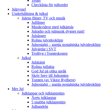
Tester
Checklista för julbordet
Julpyssel
Underhållning & julkul
Julens filmer, TV och musik
Julfilmer
Musikvideor med julkänsla
Julradio och julmusik dygnet runt!
Julsånger
Roliga julvideoklipp
Julnostalgi – gamla nostalgiska julvideoklipp
Julvärdar i SVT
Trolltyg i Tomteskogen
Julkul
Julskämt
Roliga julfakta
God Jul på olika språk
Skriv brev till Jultomten
Tomten (av Viktor Rydberg)
Julnostalgi – gamla nostalgiska julvideoklipp
Mer Jul
Julklappar och julklappstips
Årets julklappar
5 snabba julklappstips
Julhandeln