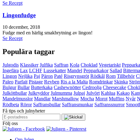
Se Recept
Lingonfudge
10 december, 2018
Fudge med en härlig smakbrytning av lingon!
Se Recept
Populära taggar
Julgodis
Klassiker
Julfika
Saffran
Kola
Choklad
Vegetariskt
Peppark
Ingefära
Lax
LCHF
Lussekatter
Mandel
Pepparkakor
Sallad
Bitterma
Lingon
Nejlika
Paj
Päron
Paté
Risgrynsgröt
Rödkål
Rom
Tillbehör
C
Paleo
Parfait
Pistage
Revben
Ris a la Malta
Romdrinkar
Skinka
Strö
Bulgur
Bullar
Butterkaka
Cashewnötter
Cedroolja
Cheesecake
Chokl
Julköttbullar
Julkryddor
Julmumma
Julpaj
Julvört
Kahlua
Kakao
Kant
Mandelmusslor
Mandlar
Marshmallow
Mocha
Morot
Muffins
Nyår
N
Rödbeta
Röror
Saffransbullar
Saffransmunkar
Saffranssnurror
Smooth
Få tips och julnyheter
Följ oss
Om Julen