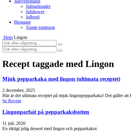
Julevenemang
Julmarknader
Julshower
Julbord
Bloggare
Tomte tomtsson
Hem
Lingon
Recept taggade med Lingon
Mjuk pepparkaka med lingon (ultimata receptet)
2 december, 2025
Här är det ultimata receptet på mjuk lingonpepparkaka! Det gäller att 
Se Recept
Lingonparfait på pepparkaksbotten
11 juli, 2020
En riktigt julig dessert med lingon och pepparkakor.