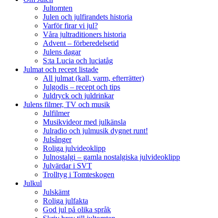
Jultomten
Julen och julfirandets historia
Varför firar vi jul?
Våra jultraditioners historia
Advent – förberedelsetid
Julens dagar
S:ta Lucia och luciatåg
Julmat och recept listade
All julmat (kall, varm, efterrätter)
Julgodis – recept och tips
Juldryck och juldrinkar
Julens filmer, TV och musik
Julfilmer
Musikvideor med julkänsla
Julradio och julmusik dygnet runt!
Julsånger
Roliga julvideoklipp
Julnostalgi – gamla nostalgiska julvideoklipp
Julvärdar i SVT
Trolltyg i Tomteskogen
Julkul
Julskämt
Roliga julfakta
God jul på olika språk