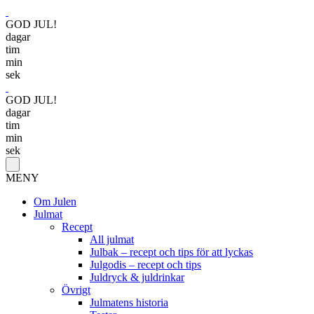
GOD JUL!
dagar
tim
min
sek
GOD JUL!
dagar
tim
min
sek
MENY
Om Julen
Julmat
Recept
All julmat
Julbak – recept och tips för att lyckas
Julgodis – recept och tips
Juldryck & juldrinkar
Övrigt
Julmatens historia