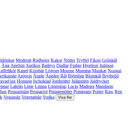
ldrinkar
Modernt
Rödbetor
Kakor
Nötter
Tryffel
Fikon
Grönkål
k
Ägg
Apelsin
Aprikos
Baileys
Dadlar
Fudge
Hjortron
Julmust
affelikör
Kanel
Körsbär
Löjrom
Mousse
Mumma
Munkar
Nougat
rikanskt
Anjovis
Äpple
Äpplen
Bål
Björnbär
Blomkål
Brytbröd
avad lax
Honung
Ischoklad
Jordnötter
Juläpplen
Juldrycker
eppar
Lakrits
Lime
Limpa
Lönnsirap
Lucia
Madeira
Mandarin
shus
Pepparmint
Pepparrot
Pistagenötter
Pomerans
Porter
Raw
Ren
sk
Veganskt
Vegetatiskt
Vodka
Visa fler