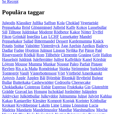
Se Recept
Populära taggar
Julgodis
Klassiker
Julfika
Saffran
Kola
Choklad
Vegetariskt
Pepparkaka
Bröd
Glöggmingel
Julbröd
Kaffe
Kokos
Lussebullar
Sill
Tilltugg
Juldrinkar
Modernt
Rödbetor
Kakor
Nötter
Tryffel
Fikon
Grönkål
Ingefära
Lax
LCHF
Lussekatter
Mandel
Pepparkakor
Sallad
Bittermandel
Dessert
Kardemumma
Knäck
Potatis
Snittar
Valnötter
Vinterdryck
Ägg
Apelsin
Aprikos
Baileys
Dadlar
Fudge
Hjortron
Julmust
Lingon
Nejlika
Paj
Päron
Paté
Risgrynsgröt
Rödkål
Rom
Tillbehör
Clementin
Gratäng
Gröt
Hallon
Hasselnöt
Juldrink
Julefterrätter
Julfest
Kaffelikör
Kanel
Körsbär
Löjrom
Mousse
Mumma
Munkar
Nougat
Paleo
Parfait
Pistage
Revben
Ris a la Malta
Romdrinkar
Skinka
Strömming
Surkörsbär
Tomtegröt
Vanilj
Västerbottensost
Vört
Vörtbröd
Amerikanskt
Anjovis
Äpple
Äpplen
Bål
Björnbär
Blomkål
Brytbröd
Bulgur
Bullar
Butterkaka
Cashewnötter
Cedroolja
Cheesecake
Chokladkaka
Cointreau
Enbär
Espresso
Fruktkaka
Gin
Glutenfritt
Grädde
Gravad lax
Honung
Ischoklad
Jordnötter
Juläpplen
Juldrycker
Julköttbullar
Julkryddor
Julmumma
Julpaj
Julvört
Kahlua
Kakao
Kantareller
Klenäter
Kompott
Konjak
Korinter
Köttbullar
Krokant
Kryddpeppar
Lakrits
Lime
Limpa
Lönnsirap
Lucia
Madeira
Mandarin
Mandelmusslor
Mandlar
Marshmallow
Mocha