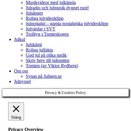
Musikvideor med julkänsla
Julradio och julmusik dygnet runt!
Julsånger
Roliga julvideoklipp
Julnostalgi – gamla nostalgiska julvideoklipp
Julvärdar i SVT
Trolltyg i Tomteskogen
Julkul
Julskämt
Roliga julfakta
God jul på olika språk
Skriv brev till jultomten
Tomten (av Viktor Rydberg)
Om oss
Synas på Juligen.se
Julpyssel
Privacy & Cookies Policy
Stäng
Privacy Overview