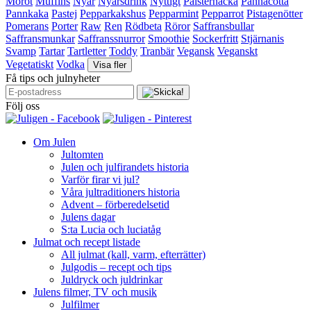
Morot
Muffins
Nyår
Nyårsdrink
Nyttigt
Palsternacka
Pannacotta
Pannkaka
Pastej
Pepparkakshus
Pepparmint
Pepparrot
Pistagenötter
Pomerans
Porter
Raw
Ren
Rödbeta
Röror
Saffransbullar
Saffransmunkar
Saffranssnurror
Smoothie
Sockerfritt
Stjärnanis
Svamp
Tartar
Tartletter
Toddy
Tranbär
Vegansk
Veganskt
Vegetatiskt
Vodka
Visa fler
Få tips och julnyheter
Följ oss
Om Julen
Jultomten
Julen och julfirandets historia
Varför firar vi jul?
Våra jultraditioners historia
Advent – förberedelsetid
Julens dagar
S:ta Lucia och luciatåg
Julmat och recept listade
All julmat (kall, varm, efterrätter)
Julgodis – recept och tips
Juldryck och juldrinkar
Julens filmer, TV och musik
Julfilmer