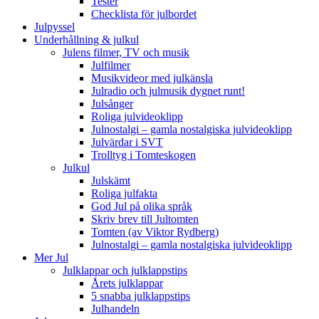
Tester
Checklista för julbordet
Julpyssel
Underhållning & julkul
Julens filmer, TV och musik
Julfilmer
Musikvideor med julkänsla
Julradio och julmusik dygnet runt!
Julsånger
Roliga julvideoklipp
Julnostalgi – gamla nostalgiska julvideoklipp
Julvärdar i SVT
Trolltyg i Tomteskogen
Julkul
Julskämt
Roliga julfakta
God Jul på olika språk
Skriv brev till Jultomten
Tomten (av Viktor Rydberg)
Julnostalgi – gamla nostalgiska julvideoklipp
Mer Jul
Julklappar och julklappstips
Årets julklappar
5 snabba julklappstips
Julhandeln