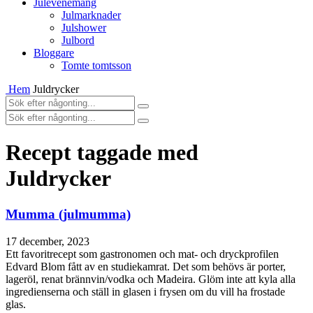
Julevenemang
Julmarknader
Julshower
Julbord
Bloggare
Tomte tomtsson
Hem
Juldrycker
Recept taggade med
Juldrycker
Mumma (julmumma)
17 december, 2023
Ett favoritrecept som gastronomen och mat- och dryckprofilen
Edvard Blom fått av en studiekamrat. Det som behövs är porter,
lageröl, renat brännvin/vodka och Madeira. Glöm inte att kyla alla
ingredienserna och ställ in glasen i frysen om du vill ha frostade
glas.