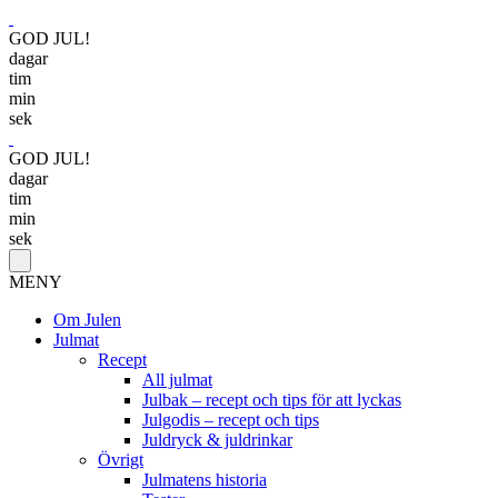
GOD JUL!
dagar
tim
min
sek
GOD JUL!
dagar
tim
min
sek
MENY
Om Julen
Julmat
Recept
All julmat
Julbak – recept och tips för att lyckas
Julgodis – recept och tips
Juldryck & juldrinkar
Övrigt
Julmatens historia