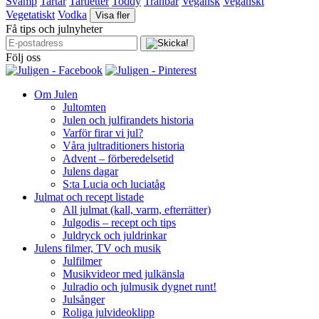
Svamp
Tartar
Tartletter
Toddy
Tranbär
Vegansk
Veganskt
Vegetatiskt
Vodka
Visa fler
Få tips och julnyheter
Följ oss
Om Julen
Jultomten
Julen och julfirandets historia
Varför firar vi jul?
Våra jultraditioners historia
Advent – förberedelsetid
Julens dagar
S:ta Lucia och luciatåg
Julmat och recept listade
All julmat (kall, varm, efterrätter)
Julgodis – recept och tips
Juldryck och juldrinkar
Julens filmer, TV och musik
Julfilmer
Musikvideor med julkänsla
Julradio och julmusik dygnet runt!
Julsånger
Roliga julvideoklipp