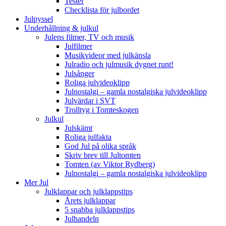
Tester
Checklista för julbordet
Julpyssel
Underhållning & julkul
Julens filmer, TV och musik
Julfilmer
Musikvideor med julkänsla
Julradio och julmusik dygnet runt!
Julsånger
Roliga julvideoklipp
Julnostalgi – gamla nostalgiska julvideoklipp
Julvärdar i SVT
Trolltyg i Tomteskogen
Julkul
Julskämt
Roliga julfakta
God Jul på olika språk
Skriv brev till Jultomten
Tomten (av Viktor Rydberg)
Julnostalgi – gamla nostalgiska julvideoklipp
Mer Jul
Julklappar och julklappstips
Årets julklappar
5 snabba julklappstips
Julhandeln