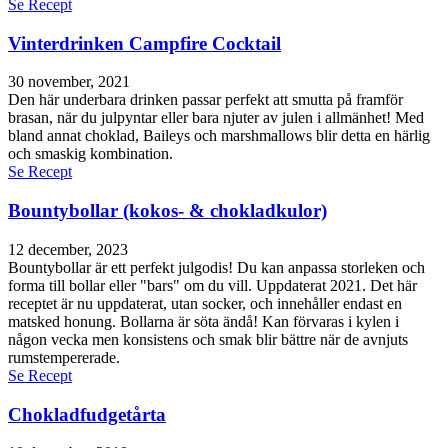
Se Recept
Vinterdrinken Campfire Cocktail
30 november, 2021
Den här underbara drinken passar perfekt att smutta på framför
brasan, när du julpyntar eller bara njuter av julen i allmänhet! Med
bland annat choklad, Baileys och marshmallows blir detta en härlig
och smaskig kombination.
Se Recept
Bountybollar (kokos- & chokladkulor)
12 december, 2023
Bountybollar är ett perfekt julgodis! Du kan anpassa storleken och
forma till bollar eller "bars" om du vill. Uppdaterat 2021. Det här
receptet är nu uppdaterat, utan socker, och innehåller endast en
matsked honung. Bollarna är söta ändå! Kan förvaras i kylen i
någon vecka men konsistens och smak blir bättre när de avnjuts
rumstempererade.
Se Recept
Chokladfudgetårta