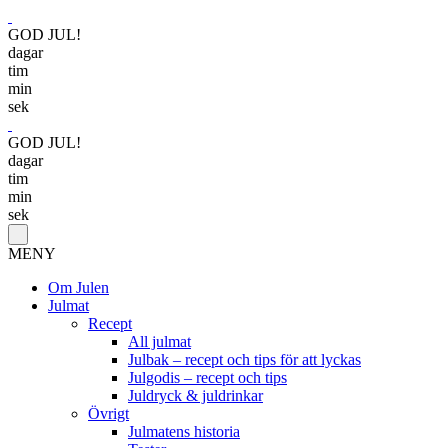
GOD JUL!
dagar
tim
min
sek
GOD JUL!
dagar
tim
min
sek
MENY
Om Julen
Julmat
Recept
All julmat
Julbak – recept och tips för att lyckas
Julgodis – recept och tips
Juldryck & juldrinkar
Övrigt
Julmatens historia