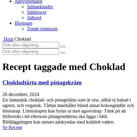
Julevenemang
Julmarknader
Julshower
Julbord
Bloggare
Tomte tomtsson
Hem
Choklad
Recept taggade med Choklad
Chokladtårta med pistagekräm
26 december, 2024
En fantastisk choklad- och pistagetårta som är raw, alltså ej bakad i
ugnen, och vegansk. Tårtan innehåller bland annat kokosgrädde och
lönnsirap. Lönnsirapen kan bytas ut mot agavesirap. Tänk på att
förbereda i tid eftersom pistagenötterna ska ligga i blöt.
Blötläggningen kan annars påskyndas med kokhett vatten.
Se Recept