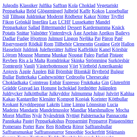
Julgodis
Klassiker
Julfika
Saffran
Kola
Choklad
Vegetariskt
Pepparkaka
Bröd
Glöggmingel
Julbröd
Kaffe
Kokos
Lussebullar
Sill
Tilltugg
Juldrinkar
Modernt
Rödbetor
Kakor
Nötter
Tryffel
Fikon
Grönkål
Ingefära
Lax
LCHF
Lussekatter
Mandel
Pepparkakor
Sallad
Bittermandel
Dessert
Kardemumma
Knäck
Potatis
Snittar
Valnötter
Vinterdryck
Ägg
Apelsin
Aprikos
Baileys
Dadlar
Fudge
Hjortron
Julmust
Lingon
Nejlika
Paj
Päron
Paté
Risgrynsgröt
Rödkål
Rom
Tillbehör
Clementin
Gratäng
Gröt
Hallon
Hasselnöt
Juldrink
Julefterrätter
Julfest
Kaffelikör
Kanel
Körsbär
Löjrom
Mousse
Mumma
Munkar
Nougat
Paleo
Parfait
Pistage
Revben
Ris a la Malta
Romdrinkar
Skinka
Strömming
Surkörsbär
Tomtegröt
Vanilj
Västerbottensost
Vört
Vörtbröd
Amerikanskt
Anjovis
Äpple
Äpplen
Bål
Björnbär
Blomkål
Brytbröd
Bulgur
Bullar
Butterkaka
Cashewnötter
Cedroolja
Cheesecake
Chokladkaka
Cointreau
Enbär
Espresso
Fruktkaka
Gin
Glutenfritt
Grädde
Gravad lax
Honung
Ischoklad
Jordnötter
Juläpplen
Juldrycker
Julköttbullar
Julkryddor
Julmumma
Julpaj
Julvört
Kahlua
Kakao
Kantareller
Klenäter
Kompott
Konjak
Korinter
Köttbullar
Krokant
Kryddpeppar
Lakrits
Lime
Limpa
Lönnsirap
Lucia
Madeira
Mandarin
Mandelmusslor
Mandlar
Marshmallow
Mocha
Morot
Muffins
Nyår
Nyårsdrink
Nyttigt
Palsternacka
Pannacotta
Pannkaka
Pastej
Pepparkakshus
Pepparmint
Pepparrot
Pistagenötter
Pomerans
Porter
Raw
Ren
Rödbeta
Röror
Saffransbullar
Saffransmunkar
Saffranssnurror
Smoothie
Sockerfritt
Stjärnanis