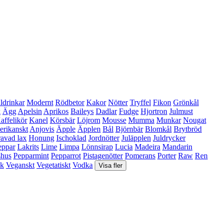
ldrinkar
Modernt
Rödbetor
Kakor
Nötter
Tryffel
Fikon
Grönkål
k
Ägg
Apelsin
Aprikos
Baileys
Dadlar
Fudge
Hjortron
Julmust
affelikör
Kanel
Körsbär
Löjrom
Mousse
Mumma
Munkar
Nougat
rikanskt
Anjovis
Äpple
Äpplen
Bål
Björnbär
Blomkål
Brytbröd
avad lax
Honung
Ischoklad
Jordnötter
Juläpplen
Juldrycker
eppar
Lakrits
Lime
Limpa
Lönnsirap
Lucia
Madeira
Mandarin
shus
Pepparmint
Pepparrot
Pistagenötter
Pomerans
Porter
Raw
Ren
sk
Veganskt
Vegetatiskt
Vodka
Visa fler