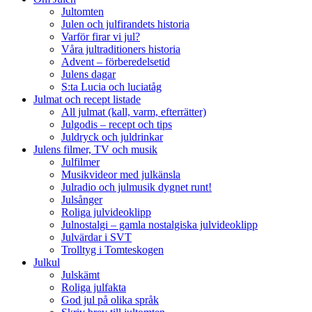
Jultomten
Julen och julfirandets historia
Varför firar vi jul?
Våra jultraditioners historia
Advent – förberedelsetid
Julens dagar
S:ta Lucia och luciatåg
Julmat och recept listade
All julmat (kall, varm, efterrätter)
Julgodis – recept och tips
Juldryck och juldrinkar
Julens filmer, TV och musik
Julfilmer
Musikvideor med julkänsla
Julradio och julmusik dygnet runt!
Julsånger
Roliga julvideoklipp
Julnostalgi – gamla nostalgiska julvideoklipp
Julvärdar i SVT
Trolltyg i Tomteskogen
Julkul
Julskämt
Roliga julfakta
God jul på olika språk