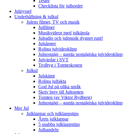
Tester
Checklista för julbordet
Julpyssel
Underhållning & julkul
Julens filmer, TV och musik
Julfilmer
Musikvideor med julkänsla
Julradio och julmusik dygnet runt!
Julsånger
Roliga julvideoklipp
Julnostalgi – gamla nostalgiska julvideoklipp
Julvärdar i SVT
Trolltyg i Tomteskogen
Julkul
Julskämt
Roliga julfakta
God Jul på olika språk
Skriv brev till Jultomten
Tomten (av Viktor Rydberg)
Julnostalgi – gamla nostalgiska julvideoklipp
Mer Jul
Julklappar och julklappstips
Årets julklappar
5 snabba julklappstips
Julhandeln