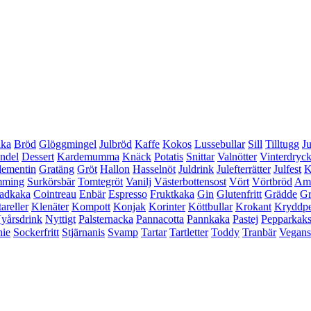
aka
Bröd
Glöggmingel
Julbröd
Kaffe
Kokos
Lussebullar
Sill
Tilltugg
Ju
ndel
Dessert
Kardemumma
Knäck
Potatis
Snittar
Valnötter
Vinterdryc
lementin
Gratäng
Gröt
Hallon
Hasselnöt
Juldrink
Julefterrätter
Julfest
K
mming
Surkörsbär
Tomtegröt
Vanilj
Västerbottensost
Vört
Vörtbröd
Ame
adkaka
Cointreau
Enbär
Espresso
Fruktkaka
Gin
Glutenfritt
Grädde
Gr
areller
Klenäter
Kompott
Konjak
Korinter
Köttbullar
Krokant
Kryddp
yårsdrink
Nyttigt
Palsternacka
Pannacotta
Pannkaka
Pastej
Pepparkak
ie
Sockerfritt
Stjärnanis
Svamp
Tartar
Tartletter
Toddy
Tranbär
Vegan