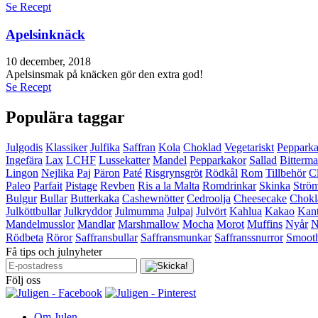
Se Recept
Apelsinknäck
10 december, 2018
Apelsinsmak på knäcken gör den extra god!
Se Recept
Populära taggar
Julgodis
Klassiker
Julfika
Saffran
Kola
Choklad
Vegetariskt
Peppark
Ingefära
Lax
LCHF
Lussekatter
Mandel
Pepparkakor
Sallad
Bitterma
Lingon
Nejlika
Paj
Päron
Paté
Risgrynsgröt
Rödkål
Rom
Tillbehör
C
Paleo
Parfait
Pistage
Revben
Ris a la Malta
Romdrinkar
Skinka
Strö
Bulgur
Bullar
Butterkaka
Cashewnötter
Cedroolja
Cheesecake
Chokl
Julköttbullar
Julkryddor
Julmumma
Julpaj
Julvört
Kahlua
Kakao
Kant
Mandelmusslor
Mandlar
Marshmallow
Mocha
Morot
Muffins
Nyår
N
Rödbeta
Röror
Saffransbullar
Saffransmunkar
Saffranssnurror
Smooth
Få tips och julnyheter
Följ oss
Om Julen