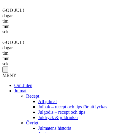
GOD JUL!
dagar
tim
min
sek
GOD JUL!
dagar
tim
min
sek
MENY
Om Julen
Julmat
Recept
All julmat
Julbak – recept och tips för att lyckas
Julgodis – recept och tips
Juldryck & juldrinkar
Övrigt
Julmatens historia